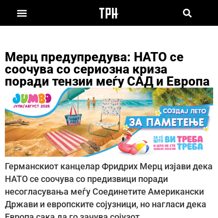
Мерц предупредува: НАТО се
соочува со сериозна криза
поради тензии меѓу САД и Европа
Германскиот канцелар Фридрих Мерц изјави дека
НАТО се соочува со предизвици поради
несогласувања меѓу Соединетите Американски
Држави и европските сојузници, но нагласи дека
Европа сака да го зачува сојузот.