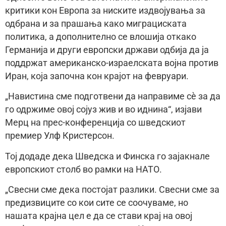
критики кон Европа за ниските издвојувања за
одбрана и за прашања како миграциската
политика, а дополнително се влошија откако
Германија и други европски држави одбија да ја
поддржат американско-израелската војна против
Иран, која започна кон крајот на февруари.
„Навистина сме подготвени да направиме сè за да
го одржиме овој сојуз жив и во иднина“, изјави
Мерц на прес-конференција со шведскиот
премиер Улф Кристерсон.
Тој додаде дека Шведска и Финска го зајакнале
европскиот столб во рамки на НАТО.
„Свесни сме дека постојат разлики. Свесни сме за
предизвиците со кои сите се соочуваме, но
нашата крајна цел е да се стави крај на овој