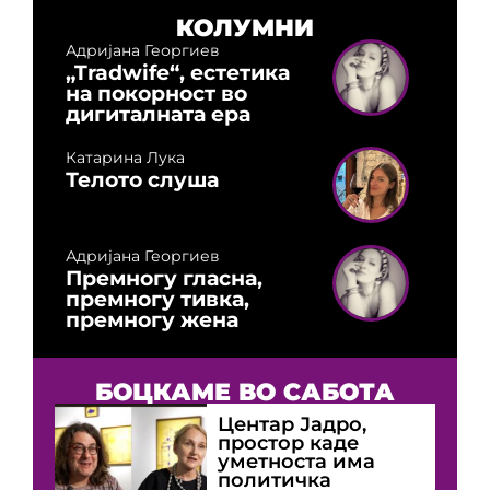
КОЛУМНИ
Адријана Георгиев
„Tradwife“, естетика
на покорност во
дигиталната ера
Катарина Лука
Телото слуша
Адријана Георгиев
Премногу гласна,
премногу тивка,
премногу жена
БОЦКАМЕ ВО САБОТА
Центар Јадро,
простор каде
уметноста има
политичка