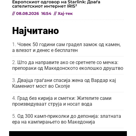
Европскиот одговор на Starlink: Доаѓа
сателитскиот интернет IRIS²
//
08.08.2026
16:54
//
Хај-тек
Најчитано
Човек 50 години сам градел замок од камен,
а влезот и денес е бесплатен
Што да направите ако се сретнете со мечка:
препораки од Македонското еколошко друштво
Двајца граѓани спасија жена од Вардар кај
Камениот мост во Скопје
Град без кирија и сметки: Жителите сами
произведуваат струја и носат вода
Од 300 камп-приколки до депонија: златната
ера на кампирањето во Македонија