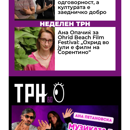
одговорност, а
културата е
заедничко добро
НЕДЕЛЕН ТРН
Ана Опачиќ за
Оhrid Beach Film
Festival: „Охрид во
јули е филм на
Сорентино“