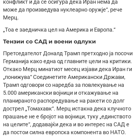
конфликт и да се осигура дека Иран нема да
може да произведува нуклеарно оружје“, рече
Мерц.
„Тоа е заедничка цел на Америка и Европа.“
Тензии со САД и воени одлуки
Претседателот Доналд Трамп претходно ја посочи
Германија како една од главните цели на критики.
Откако Мерц минатиот месец изјави дека Иран ги
„понижува“ Соединетите Американски Држави,
Трамп одговори со наредба за повлекување на
5.000 американски војници и откажување на
планираното распоредување на ракети со долг
дострел „Томахавк“. Мерц истакна дека клучното
прашање не е бројот на војници, туку „единството
на целите“, додавајќи дека и во интерес на САД е
да постои силна европска компонента во НАТО.