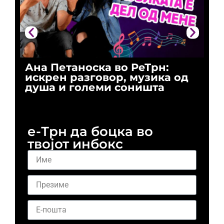
Ана Петаноска во РеТрн:
Ри
искрен разговор, музика од
го
душа и големи соништа
За
и 
е-Трн да боцка во
твојот инбокс