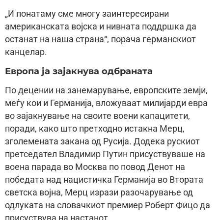
„И понатаму сме многу заинтересирани
американската војска и нивната поддршка да
останат на наша страна“, порача германскиот
канцелар.
Европа ја зајакнува одбраната
По децении на занемарување, европските земји,
меѓу кои и Германија, вложуваат милијарди евра
во зајакнување на своите воени капацитети,
поради, како што претходно истакна Мерц,
зголемената закана од Русија. Додека рускиот
претседател Владимир Путин присуствуваше на
воена парада во Москва по повод Денот на
победата над нацистичка Германија во Втората
светска војна, Мерц изрази разочарување од
одлуката на словачкиот премиер Роберт Фицо да
присуствува на настанот.