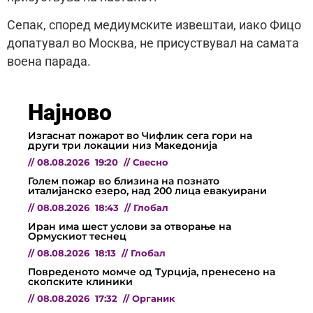
Сепак, според медиумските извештаи, иако Фицо
допатувал во Москва, не присуствувал на самата
воена парада.
Најново
Изгаснат пожарот во Чифлик сега гори на
други три локации низ Македонија
//
08.08.2026
19:20
//
Свесно
Голем пожар во близина на познато
италијанско езеро, над 200 лица евакуирани
//
08.08.2026
18:43
//
Глобал
Иран има шест услови за отворање на
Ормускиот теснец
//
08.08.2026
18:13
//
Глобал
Повреденото момче од Турција, пренесено на
скопските клиники
//
08.08.2026
17:32
//
Органик