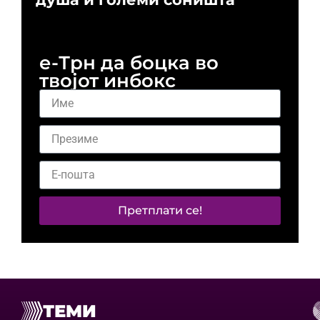
и 
е-Трн да боцка во
твојот инбокс
Претплати се!
ТЕМИ