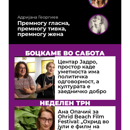
Адријана Георгиев
Премногу гласна,
премногу тивка,
премногу жена
БОЦКАМЕ ВО САБОТА
Центар Јадро,
простор каде
уметноста има
политичка
одговорност, а
културата е
заедничко добро
НЕДЕЛЕН ТРН
Ана Опачиќ за
Оhrid Beach Film
Festival: „Охрид во
јули е филм на