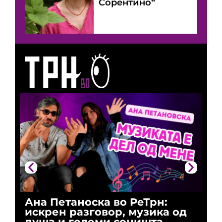
Сорентино“
Ана Петаноска во РеТрн:
Ри
искрен разговор, музика од
го
душа и големи соништа
За