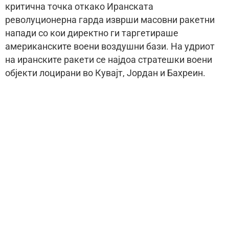
критична точка откако Иранската
револуционерна гарда изврши масовни ракетни
напади со кои директно ги таргетираше
американските воени воздушни бази. На удриот
на иранските ракети се најдоа стратешки воени
објекти лоцирани во Кувајт, Јордан и Бахреин.