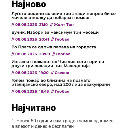
Најново
Луѓето родени во овие три знаци попрво би се
мачеле отколку да побараат помош
//
08.08.2026
21:10
//
Жолт Трн
Вучиќ: Избори за максимум три месеци
//
08.08.2026
20:41
//
Глобал
Во Прага се одржа парада на гордоста
//
08.08.2026
20:00
//
Глобал
Изгаснат пожарот во Чифлик сега гори на
други три локации низ Македонија
//
08.08.2026
19:20
//
Свесно
Голем пожар во близина на познато
италијанско езеро, над 200 лица евакуирани
//
08.08.2026
18:43
//
Глобал
Најчитано
Човек 50 години сам градел замок од камен,
а влезот и денес е бесплатен