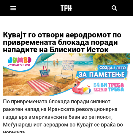
Кувајт го отвори аеродромот по
привремената блокада поради
нападите на Блискиот Исток
По привремената блокада поради силниот
ракетен напад на Иранската револуционерна
гарда врз американските бази во регионот,
Меѓународниот аеродром во Кувајт се враќа во
нормала.