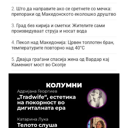
Што да направите ако се сретнете со мечка:
препораки од Македонското еколошко друштво
Град без кирија и сметки: Жителите сами
произведуваат струја и носат вода
Пекол над Македонија: Црвен топлотен бран,
температурите повторно над 40°C
Двајца граѓани спасија жена од Вардар кај
Камениот мост во Скопје
КОЛУМНИ
Адријана Георгиев
„Tradwife“, естетика
на покорност во
дигиталната ера
Катарина Лука
Телото слуша