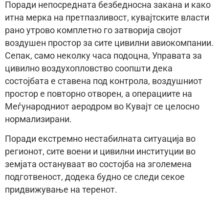
Поради непосредната безбедносна закана и како
итна мерка на претпазливост, кувајтските власти
рано утрово комплетно го затворија својот
воздушен простор за сите цивилни авиокомпании.
Сепак, само неколку часа подоцна, Управата за
цивилно воздухопловство соопшти дека
состојбата е ставена под контрола, воздушниот
простор е повторно отворен, а операциите на
Меѓународниот аеродром во Кувајт се целосно
нормализирани.
Поради екстремно нестабилната ситуација во
регионот, сите воени и цивилни институции во
земјата остануваат во состојба на зголемена
подготвеност, додека будно се следи секое
придвижување на теренот.