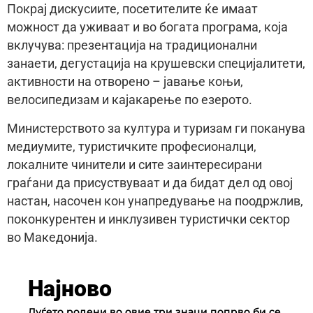
Покрај дискусиите, посетителите ќе имаат
можност да уживаат и во богата програма, која
вклучува: презентација на традиционални
занаети, дегустација на крушевски специјалитети,
активности на отворено – јавање коњи,
велосипедизам и кајакарење по езерото.
Министерството за култура и туризам ги поканува
медиумите, туристичките професионалци,
локалните чинители и сите заинтересирани
граѓани да присуствуваат и да бидат дел од овој
настан, насочен кон унапредување на поодржлив,
поконкурентен и инклузивен туристички сектор
во Македонија.
Најново
Луѓето родени во овие три знаци попрво би се