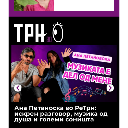
Ана Петаноска во РеТрн:
Ри
искрен разговор, музика од
го
душа и големи соништа
За
и 