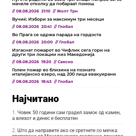
мачеле отколку да побараат помош
//
08.08.2026
21:10
//
Жолт Трн
Вучиќ: Избори за максимум три месеци
//
08.08.2026
20:41
//
Глобал
Во Прага се одржа парада на гордоста
//
08.08.2026
20:00
//
Глобал
Изгаснат пожарот во Чифлик сега гори на
други три локации низ Македонија
//
08.08.2026
19:20
//
Свесно
Голем пожар во близина на познато
италијанско езеро, над 200 лица евакуирани
//
08.08.2026
18:43
//
Глобал
Најчитано
Човек 50 години сам градел замок од камен,
а влезот и денес е бесплатен
Што да направите ако се сретнете со мечка: