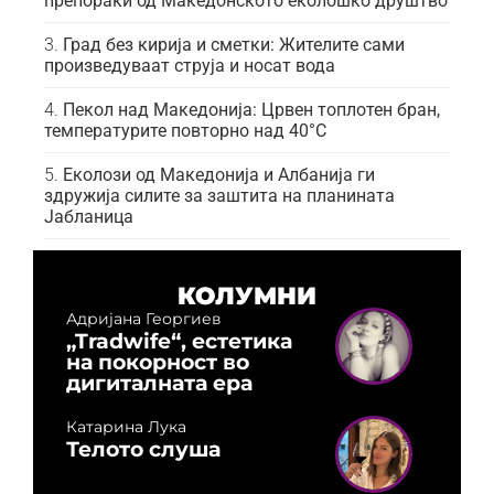
препораки од Македонското еколошко друштво
Град без кирија и сметки: Жителите сами
произведуваат струја и носат вода
Пекол над Македонија: Црвен топлотен бран,
температурите повторно над 40°C
Еколози од Македонија и Албанија ги
здружија силите за заштита на планината
Јабланица
КОЛУМНИ
Адријана Георгиев
„Tradwife“, естетика
на покорност во
дигиталната ера
Катарина Лука
Телото слуша