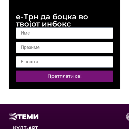
е-Трн да боцка во
твојот инбокс
Претплати се!
ТЕМИ
КУЛТ-АРТ