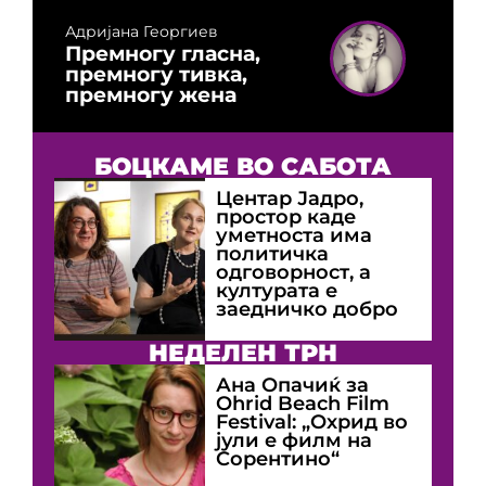
Адријана Георгиев
Премногу гласна,
премногу тивка,
премногу жена
БОЦКАМЕ ВО САБОТА
Центар Јадро,
простор каде
уметноста има
политичка
одговорност, а
културата е
заедничко добро
НЕДЕЛЕН ТРН
Ана Опачиќ за
Оhrid Beach Film
Festival: „Охрид во
јули е филм на
Сорентино“