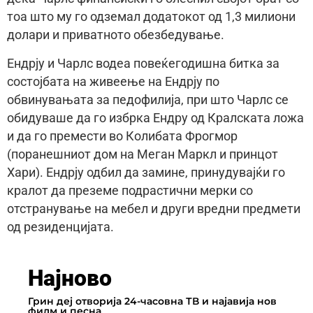
тоа што му го одземал додатокот од 1,3 милиони
долари и приватното обезбедување.
Ендрју и Чарлс водеа повеќегодишна битка за
состојбата на живеење на Ендрју по
обвинувањата за педофилија, при што Чарлс се
обидуваше да го избрка Ендру од Кралската ложа
и да го премести во Колибата Фрогмор
(поранешниот дом на Меган Маркл и принцот
Хари). Ендрју одбил да замине, принудувајќи го
кралот да преземе подрастични мерки со
отстранување на мебел и други вредни предмети
од резиденцијата.
Најново
Грин деј отворија 24-часовна ТВ и најавија нов
филм и песна