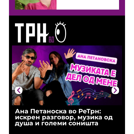
Ана Петаноска во РеТрн:
Ри
искрен разговор, музика од
го
душа и големи соништа
За
и 