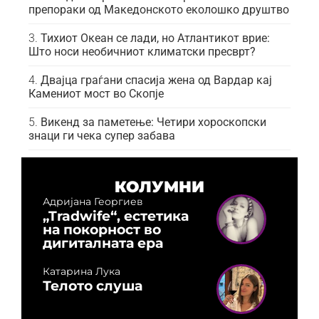
препораки од Македонското еколошко друштво
Тихиот Океан се лади, но Атлантикот врие:
Што носи необичниот климатски пресврт?
Двајца граѓани спасија жена од Вардар кај
Камениот мост во Скопје
Викенд за паметење: Четири хороскопски
знаци ги чека супер забава
КОЛУМНИ
Адријана Георгиев
„Tradwife“, естетика
на покорност во
дигиталната ера
Катарина Лука
Телото слуша