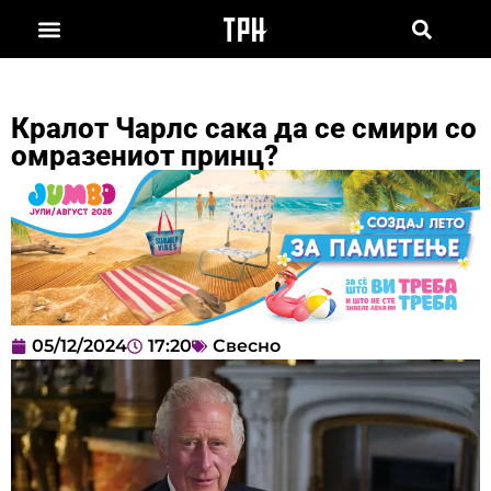
Кралот Чарлс сака да се смири со
омразениот принц?
05/12/2024
17:20
Свесно