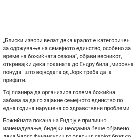
„Блиски извори велат дека кралот е категоричен
за одржување на семејното единство, особено за
време на божиќната сезона“, објави весникот,
откривајќи дека поканата до Ендру била „мировна
понуда“ што војводата од Јорк треба да ја
прифати.
Тој планира да организира голема божиќна
забава за да го зајакне семејното единство по
една година нарушена со здравствени проблеми.
Божиќната покана на Ендрју е прилично
изненадување, бидејќи неодамна беше објавено
дека Чарлс финансиски го олеснил својот брат со