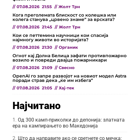
//
07.08.2026
21:55
//
Жолт Трн
Кога преголемата блискост со колешка или
колега станува „црвено знаме“ за врската?
//
07.08.2026
21:45
//
Жолт Трн
Кои се петтемина научници кои спасија
најмногу животи во историјата?
//
07.08.2026
21:30
//
Органик
Огнот кај Долна Белица зафати противпожарно
возило и повреди двајца пожарникари
//
07.08.2026
21:09
//
Свесно
OpenAI го запре развојот на новиот модел Astra
поради страв дека „ќе им избега“
//
07.08.2026
21:05
//
Хај-тек
Најчитано
Од 300 камп-приколки до депонија: златната
ера на кампирањето во Македонија
Што да направите ако се сретнете со мечка: