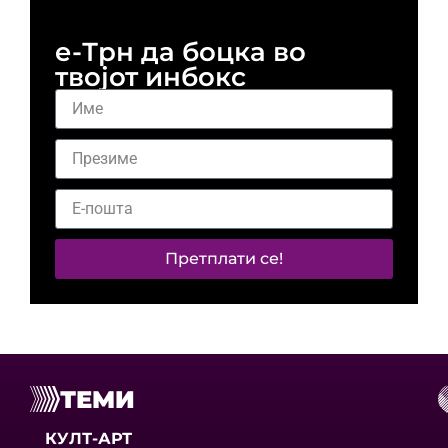
е-Трн да боцка во
твојот инбокс
Претплати се!
ТЕМИ
КУЛТ-АРТ