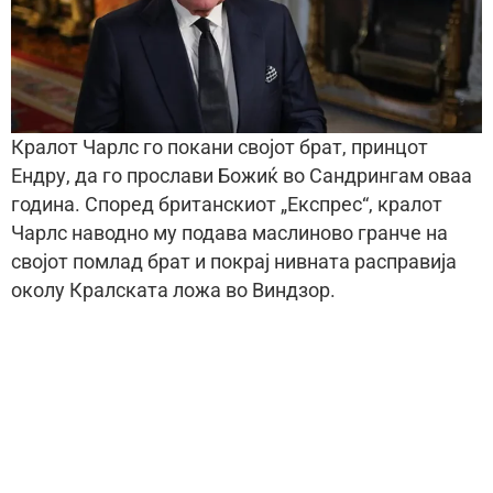
Кралот Чарлс го покани својот брат, принцот
Ендру, да го прослави Божиќ во Сандрингам оваа
година. Според британскиот „Експрес“, кралот
Чарлс наводно му подава маслиново гранче на
својот помлад брат и покрај нивната расправија
околу Кралската ложа во Виндзор.