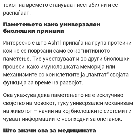
текот на времето стануваат нестабилни и се
распаѓаат.
Паметењето како универзален
биолошки принцип
Интересно е што Ash1l припаѓа на група протеини
кои не се поврзани само со когнитивното
паметење. Тие учествуваат и во други биолошки
процеси, како имунолошката меморија или
механизмите со кои клетките ја „памтат“ својата
функција за време на развојот.
Ова укажува дека паметењето не е исклучиво
својство на мозокот, туку универзален механизам
на животот – начин на кој биолошките системи ги
чуваат информациите неопходни за опстанок.
Што значи ова за медицината