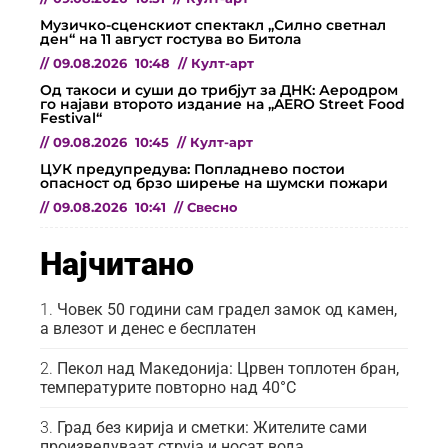
Музичко-сценскиот спектакл „Силно светнал
ден“ на 11 август гостува во Битола
//
09.08.2026
10:48
//
Култ-арт
Од такоси и суши до трибјут за ДНК: Аеродром
го најави второто издание на „AERO Street Food
Festival“
//
09.08.2026
10:45
//
Култ-арт
ЦУК предупредува: Попладнево постои
опасност од брзо ширење на шумски пожари
//
09.08.2026
10:41
//
Свесно
Најчитано
Човек 50 години сам градел замок од камен,
а влезот и денес е бесплатен
Пекол над Македонија: Црвен топлотен бран,
температурите повторно над 40°C
Град без кирија и сметки: Жителите сами
произведуваат струја и носат вода