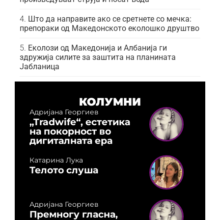
Што да направите ако се сретнете со мечка:
препораки од Македонското еколошко друштво
Еколози од Македонија и Албанија ги
здружија силите за заштита на планината
Јабланица
КОЛУМНИ
Адријана Георгиев
„Tradwife“, естетика
на покорност во
дигиталната ера
Катарина Лука
Телото слуша
Адријана Георгиев
Премногу гласна,