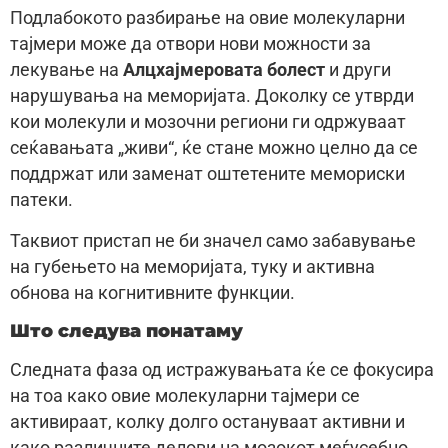
Подлабокото разбирање на овие молекуларни
тајмери може да отвори нови можности за
лекување на
Алцхајмеровата болест
и други
нарушувања на меморијата. Доколку се утврди
кои молекули и мозочни региони ги одржуваат
сеќавањата „живи“, ќе стане можно целно да се
поддржат или заменат оштетените мемориски
патеки.
Таквиот пристап не би значел само забавување
на губењето на меморијата, туку и активна
обнова на когнитивните функции.
Што следува понатаму
Следната фаза од истражувањата ќе се фокусира
на тоа како овие молекуларни тајмери се
активираат, колку долго остануваат активни и
како различните делови на мозокот меѓусебно