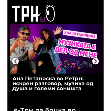
Ана Петаноска во РеТрн:
Ри
искрен разговор, музика од
го
душа и големи соништа
За
и 
е-Трн да боцка во