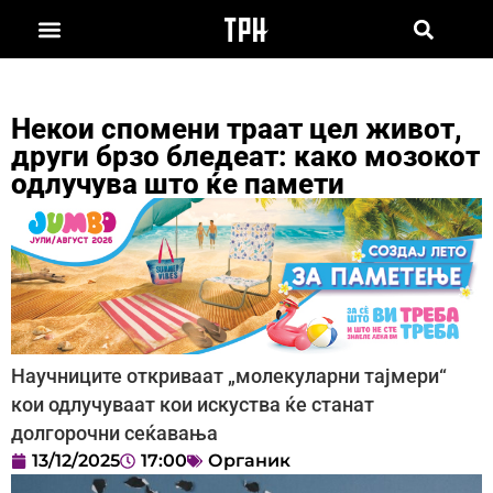
Некои спомени траат цел живот,
други брзо бледеат: како мозокот
одлучува што ќе памети
Научниците откриваат „молекуларни тајмери“
кои одлучуваат кои искуства ќе станат
долгорочни сеќавања
13/12/2025
17:00
Органик