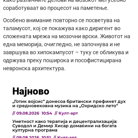
соработуваат во процесот на паметење.
Особено внимание повторно се посветува на
таламусот, кој се покажува како диригент во
сложената мрежа на мозочни врски. Животот на
една меморија, очигледно, не започнува и не
завршува во хипокампусот – туку се обликува и
одржува преку поширока и пософистицирана
невронска архитектура.
Најново
„Готик војсис“ донесоа британски префинет дух
и средновековна музика на „Охридско лето“
//
09.08.2026
10:54
//
Култ-арт
Уметност како терапија и децентрализација:
Суводол и Демир Хисар домаќини на богата
културна програма
//
09.08.2026
10:51
//
Култ-арт