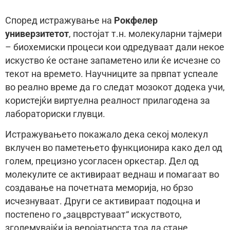
Според истражување на
Рокфелер
универзитетот
, постојат т.н. молекуларни тајмери
– биохемиски процеси кои одредуваат дали некое
искуство ќе остане запаметено или ќе исчезне со
текот на времето. Научниците за првпат успеале
во реално време да го следат мозокот додека учи,
користејќи виртуелна реалност прилагодена за
лабораториски глувци.
Истражувањето покажало дека секој молекул
вклучен во паметењето функционира како дел од
голем, прецизно усогласен оркестар. Дел од
молекулите се активираат веднаш и помагаат во
создавање на почетната меморија, но брзо
исчезнуваат. Други се активираат подоцна и
постепено го „зацврстуваат“ искуството,
зголемувајќи ја веројатноста тоа да стане