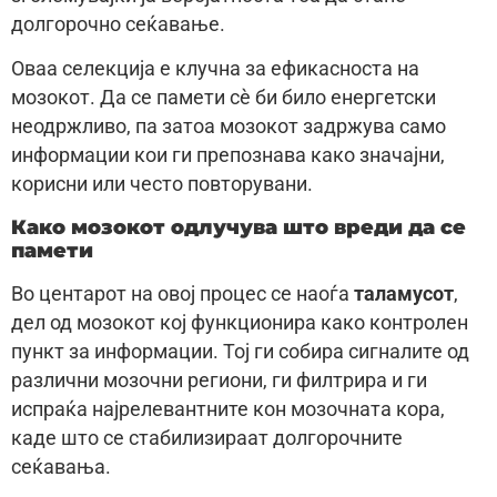
долгорочно сеќавање.
Оваа селекција е клучна за ефикасноста на
мозокот. Да се памети сè би било енергетски
неодржливо, па затоа мозокот задржува само
информации кои ги препознава како значајни,
корисни или често повторувани.
Како мозокот одлучува што вреди да се
памети
Во центарот на овој процес се наоѓа
таламусот
,
дел од мозокот кој функционира како контролен
пункт за информации. Тој ги собира сигналите од
различни мозочни региони, ги филтрира и ги
испраќа најрелевантните кон мозочната кора,
каде што се стабилизираат долгорочните
сеќавања.