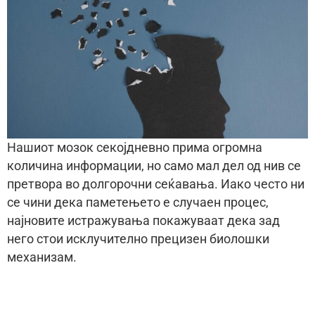
Нашиот мозок секојдневно прима огромна
количина информации, но само мал дел од нив се
претвора во долгорочни сеќавања. Иако често ни
се чини дека паметењето е случаен процес,
најновите истражувања покажуваат дека зад
него стои исклучително прецизен биолошки
механизам.