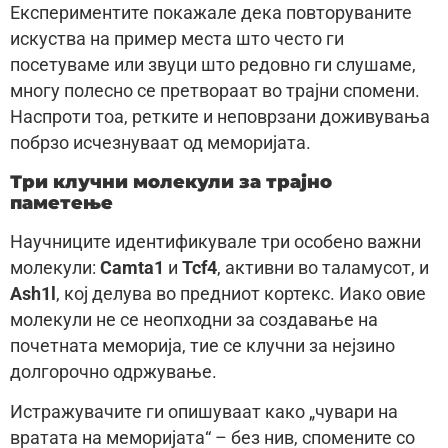
Експериментите покажале дека повторуваните
искуства на пример места што често ги
посетуваме или звуци што редовно ги слушаме,
многу полесно се претвораат во трајни спомени.
Наспроти тоа, ретките и неповрзани доживувања
побрзо исчезнуваат од меморијата.
Три клучни молекули за трајно
паметење
Научниците идентификувале три особено важни
молекули:
Camta1
и
Tcf4
, активни во таламусот, и
Ash1l
, кој делува во предниот кортекс. Иако овие
молекули не се неопходни за создавање на
почетната меморија, тие се клучни за нејзино
долгорочно одржување.
Истражувачите ги опишуваат како „чувари на
вратата на меморијата“ – без нив, спомените со