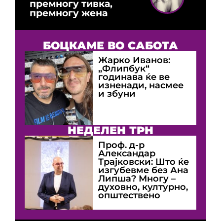
премногу тивка,
премногу жена
БОЦКАМЕ ВО САБОТА
Жарко Иванов:
„Флипбук“
годинава ќе ве
изненади, насмее
и збуни
НЕДЕЛЕН ТРН
Проф. д-р
Александар
Трајковски: Што ќе
изгубевме без Ана
Липша? Многу –
духовно, културно,
општествено