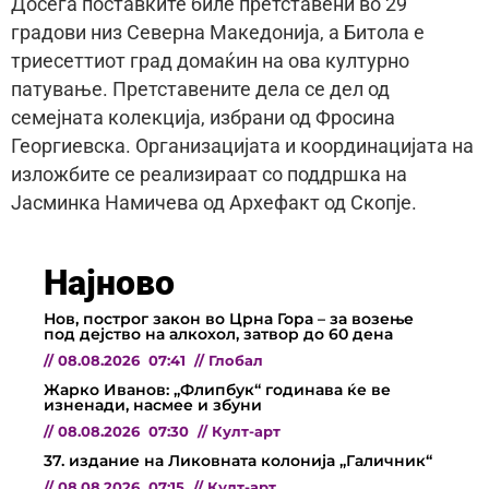
Досега поставките биле претставени во 29
градови низ Северна Македонија, а Битола е
триесеттиот град домаќин на ова културно
патување. Претставените дела се дел од
семејната колекција, избрани од Фросина
Георгиевска. Организацијата и координацијата на
изложбите се реализираат со поддршка на
Јасминка Намичева од Архефакт од Скопје.
Најново
Нов, построг закон во Црна Гора – за возење
под дејство на алкохол, затвор до 60 дена
//
08.08.2026
07:41
//
Глобал
Жарко Иванов: „Флипбук“ годинава ќе ве
изненади, насмее и збуни
//
08.08.2026
07:30
//
Култ-арт
37. издание на Ликовната колонија „Галичник“
//
08.08.2026
07:15
//
Култ-арт