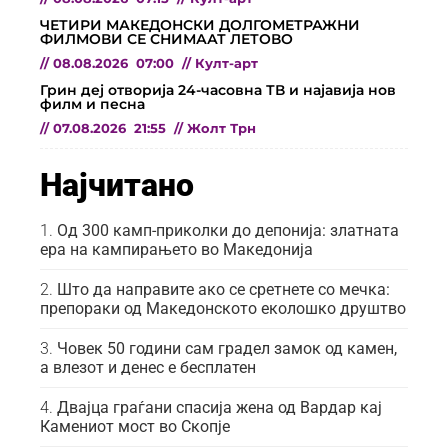
ЧЕТИРИ МАКЕДОНСКИ ДОЛГОМЕТРАЖНИ
ФИЛМОВИ СЕ СНИМААТ ЛЕТОВО
//
08.08.2026
07:00
//
Култ-арт
Грин деј отворија 24-часовна ТВ и најавија нов
филм и песна
//
07.08.2026
21:55
//
Жолт Трн
Најчитано
Од 300 камп-приколки до депонија: златната
ера на кампирањето во Македонија
Што да направите ако се сретнете со мечка:
препораки од Македонското еколошко друштво
Човек 50 години сам градел замок од камен,
а влезот и денес е бесплатен
Двајца граѓани спасија жена од Вардар кај
Камениот мост во Скопје