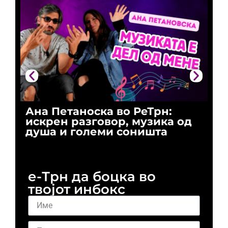
Ана Петаноска во РеТрн:
Ри
искрен разговор, музика од
го
душа и големи соништа
За
и 
е-Трн да боцка во
твојот инбокс