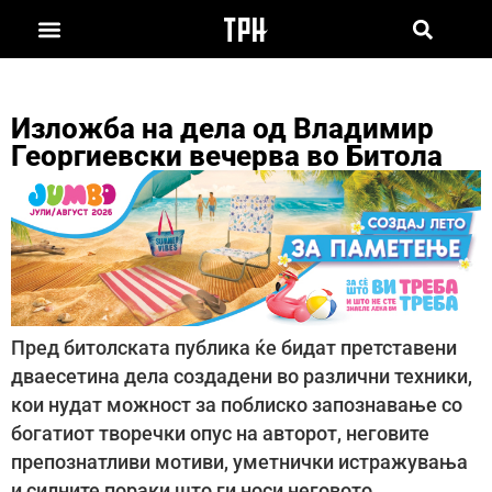
Изложба на дела од Владимир
Георгиевски вечерва во Битола
Пред битолската публика ќе бидат претставени
дваесетина дела создадени во различни техники,
кои нудат можност за поблиско запознавање со
богатиот творечки опус на авторот, неговите
препознатливи мотиви, уметнички истражувања
и силните пораки што ги носи неговото