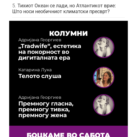
Тихиот Океан се лади, но Атлантикот врие:
Што носи необичниот климатски пресврт?
КОЛУМНИ
Адријана Георгиев
„Tradwife“, естетика
на покорност во
дигиталната ера
Катарина Лука
Телото слуша
Адријана Георгиев
Премногу гласна,
премногу тивка,
премногу жена
БОЦКАМЕ ВО САБОТА