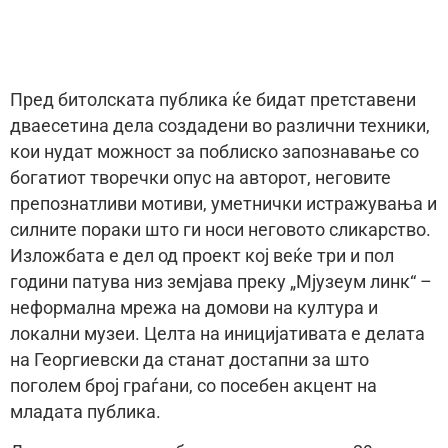
Пред битолската публика ќе бидат претставени
дваесетина дела создадени во различни техники,
кои нудат можност за поблиско запознавање со
богатиот творечки опус на авторот, неговите
препознатливи мотиви, уметнички истражувања и
силните пораки што ги носи неговото сликарство.
Изложбата е дел од проект кој веќе три и пол
години патува низ земјава преку „Мјузеум линк“ –
неформална мрежа на домови на култура и
локални музеи. Целта на иницијативата е делата
на Георгиевски да станат достапни за што
поголем број граѓани, со посебен акцент на
младата публика.