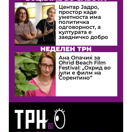
Центар Јадро,
простор каде
уметноста има
политичка
одговорност, а
културата е
заедничко добро
НЕДЕЛЕН ТРН
Ана Опачиќ за
Оhrid Beach Film
Festival: „Охрид во
јули е филм на
Сорентино“