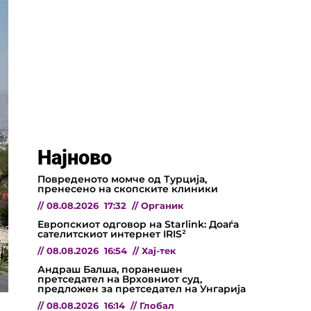
Најново
Повреденото момче од Турција,
пренесено на скопските клиники
//
08.08.2026
17:32
//
Органик
Европскиот одговор на Starlink: Доаѓа
сателитскиот интернет IRIS²
//
08.08.2026
16:54
//
Хај-тек
Андраш Балша, поранешен
претседател на Врховниот суд,
предложен за претседател на Унгарија
//
08.08.2026
16:14
//
Глобал