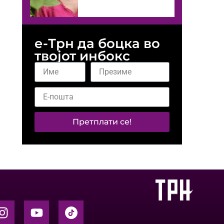
е-Трн да боцка во
твојот инбокс
Претплати се!