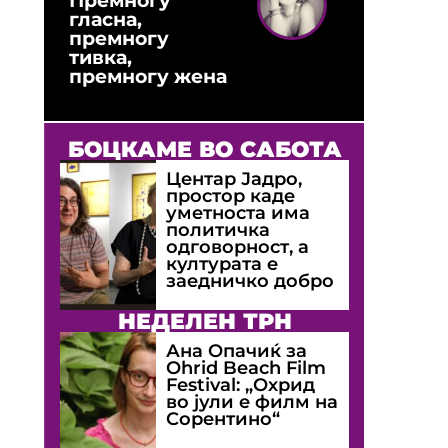
гласна,
премногу
тивка,
премногу жена
БОЦКАМЕ ВО САБОТА
Центар Јадро,
простор каде
уметноста има
политичка
одговорност, а
културата е
заедничко добро
НЕДЕЛЕН ТРН
Ана Опачиќ за
Оhrid Beach Film
Festival: „Охрид
во јули е филм на
Сорентино“