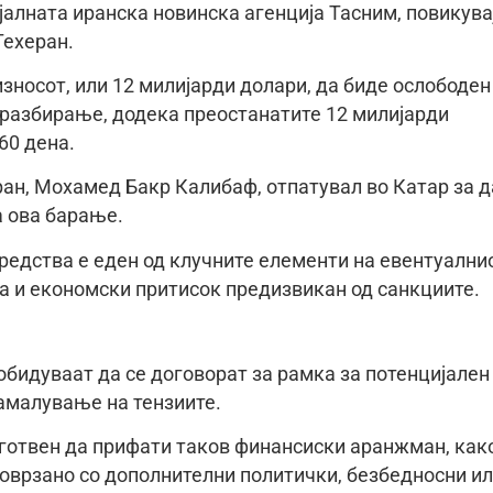
јалната иранска новинска агенција Тасним, повикува
Техеран.
зносот, или 12 милијарди долари, да биде ослободен
разбирање, додека преостанатите 12 милијарди
60 дена.
ран, Мохамед Бакр Калибаф, отпатувал во Катар за д
а ова барање.
редства е еден од клучните елементи на евентуални
на и економски притисок предизвикан од санкциите.
обидуваат да се договорат за рамка за потенцијален
намалување на тензиите.
дготвен да прифати таков финансиски аранжман, как
оврзано со дополнителни политички, безбедносни и