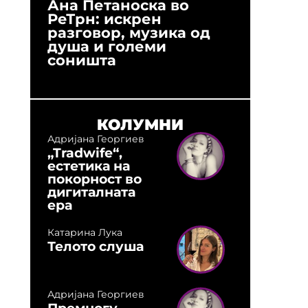
Ана Петаноска во
Ристо 
РеТрн: искрен
(Арханг
разговор, музика од
години
душа и големи
студио:
соништа
музика,
оловни
КОЛУМНИ
Адријана Георгиев
„Tradwife“,
естетика на
покорност во
дигиталната
ера
Катарина Лука
Телото слуша
Адријана Георгиев
Премногу