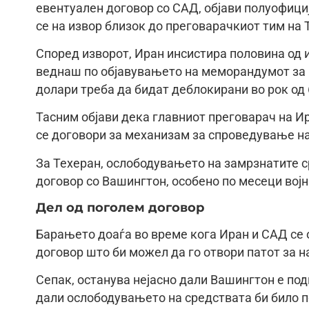
евентуален договор со САД, објави полуофици
се на извор близок до преговарачкиот тим на 
Според изворот, Иран инсистира половина од и
веднаш по објавувањето на меморандумот за 
долари треба да бидат деблокирани во рок од 
Тасним објави дека главниот преговарач на И
се договори за механизам за спроведување н
За Техеран, ослободувањето на замрзнатите с
договор со Вашингтон, особено по месеци вој
Дел од поголем договор
Барањето доаѓа во време кога Иран и САД се 
договор што би можел да го отвори патот за 
Сепак, останува нејасно дали Вашингтон е по
дали ослободувањето на средствата би било п