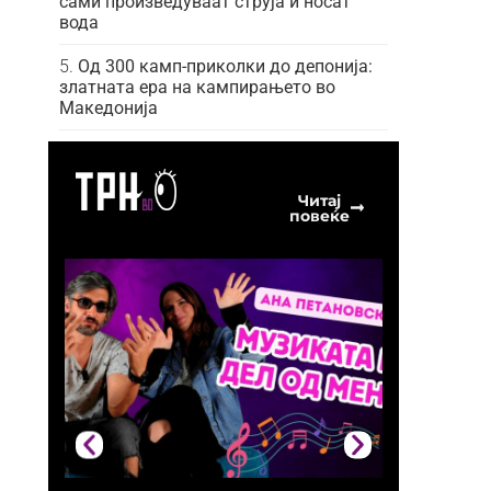
сами произведуваат струја и носат
вода
Од 300 камп-приколки до депонија:
златната ера на кампирањето во
Македонија
Читај
повеќе