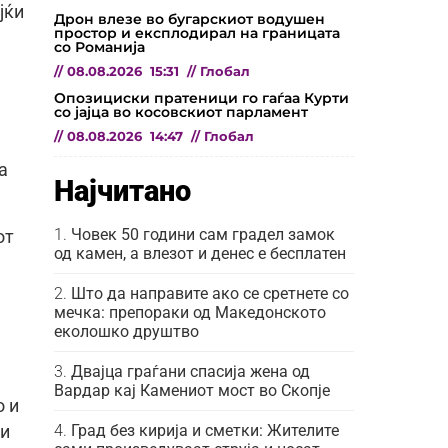
јќи
Дрон влезе во бугарскиот водушен
простор и експлодирал на границата
со Романија
//
08.08.2026
15:31
//
Глобал
Опозициски пратеници го гаѓаа Курти
со јајца во косовскиот парламент
//
08.08.2026
14:47
//
Глобал
а
Најчитано
Човек 50 години сам градел замок
от
од камен, а влезот и денес е бесплатен
Што да направите ако се сретнете со
мечка: препораки од Македонското
еколошко друштво
Двајца граѓани спасија жена од
Вардар кај Камениот мост во Скопје
о и
Град без кирија и сметки: Жителите
ли