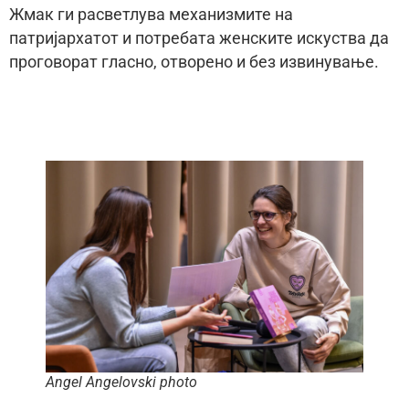
Жмак ги расветлува механизмите на
патријархатот и потребата женските искуства да
проговорат гласно, отворено и без извинување.
Angel Angelovski photo