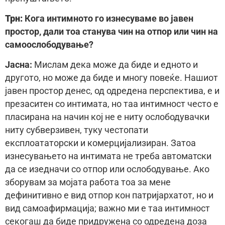
Трн:
Кога интимното го изнесуваме во јавен
простор, дали тоа станува чин на отпор или чин на
самоослободување?
Јасна:
Мислам дека може да биде и едното и
другото, но може да биде и многу повеќе. Нашиот
јавен простор денес, од одредена перспектива, е и
презаситен со интимата, но таа интимност често е
пласирана на начин кој не е ниту ослободувачки
ниту субверзивен, туку честопати
експлоататорски и комерцијализиран. Затоа
изнесувањето на интимата не треба автоматски
да се изедначи со отпор или ослободување. Ако
зборувам за мојата работа тоа за мене
дефинитивно е вид отпор кон патријархатот, но и
вид самоафирмација; важно ми е таа интимност
секогаш да биде придружена со одредена доза