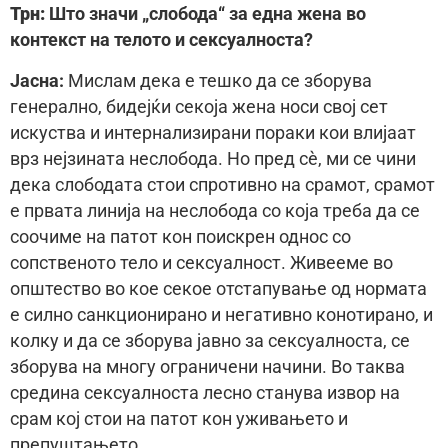
Трн:
Што значи „слобода“ за една жена во
контекст на телото и сексуалноста?
Јасна:
Мислам дека е тешко да се зборува
генерално, бидејќи секоја жена носи свој сет
искуства и интернализирани пораки кои влијаат
врз нејзината неслобода. Но пред сè, ми се чини
дека слободата стои спротивно на срамот, срамот
е првата линија на неслобода со која треба да се
соочиме на патот кон поискрен однос со
сопственото тело и сексуалност. Живееме во
општество во кое секое отстапување од нормата
е силно санкционирано и негативно конотирано, и
колку и да се зборува јавно за сексуалноста, се
зборува на многу ограничени начини. Во таква
средина сексуалноста лесно станува извор на
срам кој стои на патот кон уживањето и
препуштањето.