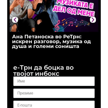
Ана Петаноска во РеТрн:
Ри
искрен разговор, музика од
го
душа и големи соништа
За
и 
е-Трн да боцка во
твојот инбокс