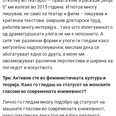
отколку во театарот – првата книга раскази „Moja
ti“ ми излезе во 2015 година. И потоа многу
пишував, не само за театар и филм – пишував и
критички текстови, завршив докторски труд,
работев многу интервјуа… така што излегувањето
од драматуршката улога не ми е непознато. А
сите тие различни форми и улоги ги гледам како
меѓусебно надополнувачки; мислам дека се
збогатуваат една со друга, а мене ми
овозможуваат различни перспективи и ширина на
погледот и искуството.
Трн:
Активни сте во феминистичката култура и
теорија. Како го гледаш на статусот на женските
гласови во современата книжевност?
Лично го гледам многу подобро од статусот на
машките гласови во современата книжевност,
иако сум свесна дека тоа не е баш реалната