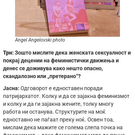
Angel Angelovski photo
Трн:
Зошто мислите дека женската сексуалност и
покрај децении на феминистички движења и
денес се доживува како нешто опасно,
скандалозно или „претерано“?
Јасна:
Одговорот е едноставен поради
патријархатот. Колку и да се зајакна феминизмот
и колку и да ги зајакна жените, толку многу
работа ни останува. Структурите на моќ
едноставно не паѓаат преку ноќ. Освен тоа,
мислам дека мажите се голема слепа точка на