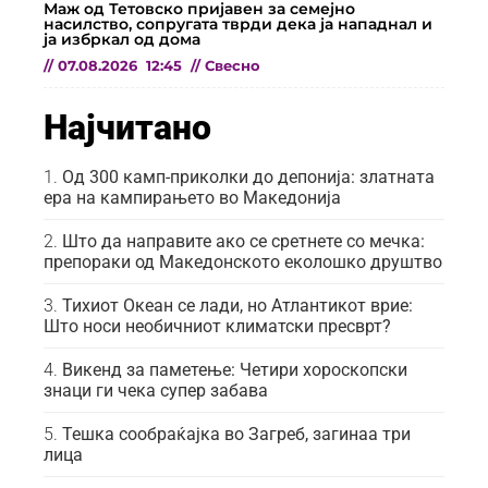
Маж од Тетовско пријавен за семејно
насилство, сопругата тврди дека ја нападнал и
ја избркал од дома
//
07.08.2026
12:45
//
Свесно
Најчитано
Од 300 камп-приколки до депонија: златната
ера на кампирањето во Македонија
Што да направите ако се сретнете со мечка:
препораки од Македонското еколошко друштво
Тихиот Океан се лади, но Атлантикот врие:
Што носи необичниот климатски пресврт?
Викенд за паметење: Четири хороскопски
знаци ги чека супер забава
Тешка сообраќајка во Загреб, загинаа три
лица