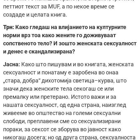
петтиот текст за MUF, а по некое време се
создаде и целата книга.
Трн:
Како гледаш на влијанието на културните
норми врз тоа како жените го доживуваат
сопственото тело? И зошто женската сексуалност
и денес е скандализирана?
Јасна:
Како што пишувам и во книгата, женската
сексуалност и понатаму е заробена во онаа
„стара, добра“ дихотомија светицa–курва, што
значи дека женските тела секогаш се или
премалку или претерано. Истото важи и за
нашата сексуалност, од една страна, наизглед
живееме во општество на големи сексуални
слободи, преплавени сме со сексуализирани
пораки, за сексот се зборува во јавност како
никогаш досега; но од друга страна, сексуалноста