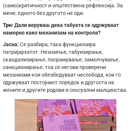
(само)критичност и општествена рефлексија. За
мене, едното без другото не оди.
Трн:
Дали веруваш дека табуата се одржуваат
намерно како механизам на контрола?
Јасна:
Се разбира, така функционира
патријархатот. Незнаење, табуизирање,
скандализирање, посрамување, замолчување,
санкционирање, тоа се негови проверени
механизми кои обезбедуваат неслобода, кои го
одржуваат постојниот поредок и другоста на
жените и другите родови и сексуални малцинства.