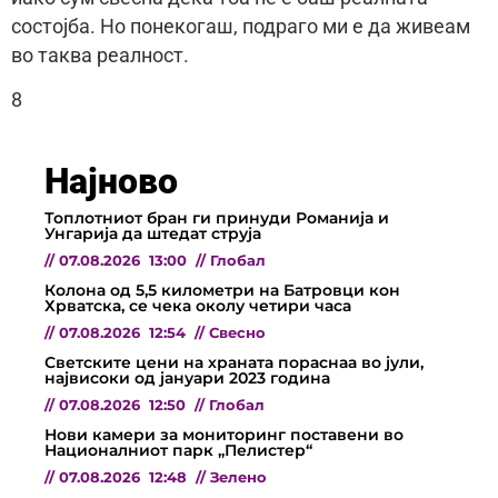
состојба. Но понекогаш, подраго ми е да живеам
во таква реалност.
8
Најново
Топлотниот бран ги принуди Романија и
Унгарија да штедат струја
//
07.08.2026
13:00
//
Глобал
Колона од 5,5 километри на Батровци кон
Хрватска, се чека околу четири часа
//
07.08.2026
12:54
//
Свесно
Светските цени на храната пораснаа во јули,
највисоки од јануари 2023 година
//
07.08.2026
12:50
//
Глобал
Нови камери за мониторинг поставени во
Националниот парк „Пелистер“
//
07.08.2026
12:48
//
Зелено