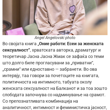
Angel Angelovski photo
Во својата книга „
Оние работи: Есеи за женската
сексуалност“
, хрватската авторка, драматург и
теоретичар Јасна Јасна Жмак се зафаќа со теми
што долго биле прогласувани за „приватни“,
„срамни“ или едноставно — забранети. Во ова
интервју, таа говори за почетоците на книгата,
политичноста на интимното, табуата околу
женската сексуалност на Балканот и за тоа зошто
слободата започнува со надминување на срамот.
Со препознатливата комбинација на
аналитичност, интимност и феминистичка јасност,