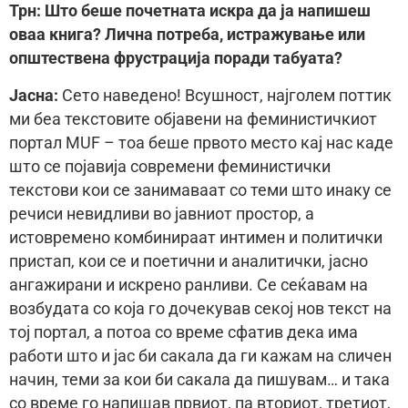
Трн: Што беше почетната искра да ја напишеш
оваа книга? Лична потреба, истражување или
општествена фрустрација поради табуата?
Јасна:
Сето наведено! Всушност, најголем поттик
ми беа текстовите објавени на феминистичкиот
портал MUF – тоа беше првото место кај нас каде
што се појавија современи феминистички
текстови кои се занимаваат со теми што инаку се
речиси невидливи во јавниот простор, а
истовремено комбинираат интимен и политички
пристап, кои се и поетични и аналитички, јасно
ангажирани и искрено ранливи. Се сеќавам на
возбудата со која го дочекував секој нов текст на
тој портал, а потоа со време сфатив дека има
работи што и јас би сакала да ги кажам на сличен
начин, теми за кои би сакала да пишувам… и така
со време го напишав првиот, па вториот, третиот,