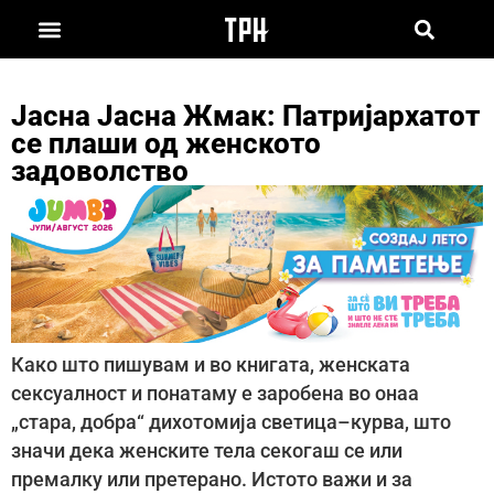
Јасна Јасна Жмак: Патријархатот
се плаши од женското
задоволство
Како што пишувам и во книгата, женската
сексуалност и понатаму е заробена во онаа
„стара, добра“ дихотомија светицa–курва, што
значи дека женските тела секогаш се или
премалку или претерано. Истото важи и за