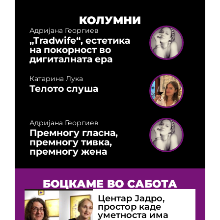
КОЛУМНИ
Адријана Георгиев
„Tradwife“, естетика
на покорност во
дигиталната ера
Катарина Лука
Телото слуша
Адријана Георгиев
Премногу гласна,
премногу тивка,
премногу жена
БОЦКАМЕ ВО САБОТА
Центар Јадро,
простор каде
уметноста има