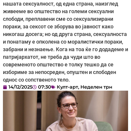
нашата сексуалност, од една страна, наизглед
живееме во општество на големи сексуални
слободи, преплавени сме со сексуализирани
пораки, за сексот се зборува во јавност како
никогаш досега; но од друга страна, сексуалноста
и понатаму е опколена со моралистички пораки,
забрани и незнаење. Кога на тоа ќе го додадеме и
патријархатот, не треба да чуди што во
современото општество е толку тешко да се
избориме за непосреден, опуштен и слободен
однос со сопственото тело.
14/12/2025
07:30
Култ-арт
,
Неделен трн