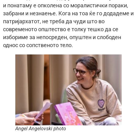
и понатаму е опколена со моралистички пораки,
забрани и незнаење. Кога на тоа ќе го додадеме и
патријархатот, не треба да чуди што во
современото општество е толку тешко да се
избориме за непосреден, опуштен и слободен
однос со сопственото тело.
Angel Angelovski photo