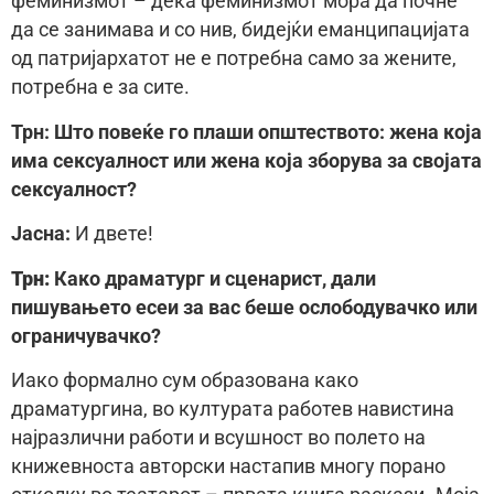
феминизмот – дека феминизмот мора да почне
да се занимава и со нив, бидејќи еманципацијата
од патријархатот не е потребна само за жените,
потребна е за сите.
Трн: Што повеќе го плаши општеството: жена која
има сексуалност или жена која зборува за својата
сексуалност?
Јасна:
И двете!
Трн:
Како драматург и сценарист, дали
пишувањето есеи за вас беше ослободувачко или
ограничувачко?
Иако формално сум образована како
драматургина, во културата работев навистина
најразлични работи и всушност во полето на
книжевноста авторски настапив многу порано