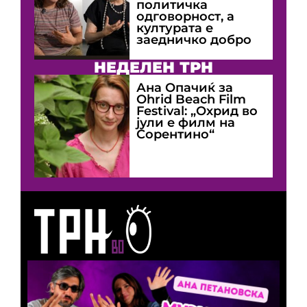
политичка
одговорност, а
културата е
заедничко добро
НЕДЕЛЕН ТРН
Ана Опачиќ за
Оhrid Beach Film
Festival: „Охрид во
јули е филм на
Сорентино“