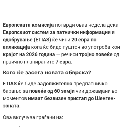
Европската комисија
потврди оваа недела дека
Европскиот систем за патнички информации и
одобрување (ETIAS)
ќе чини
20 евра по
апликација
кога ќе биде пуштен во употреба кон
крајот на 2026 година
— речиси
тројно повеќе
од
првично планираните
7 евра
.
Кого ќе засега новата обврска?
ETIAS
ќе биде
задолжително
предпатничко
барање за
повеќе од 60 земји
чии државјани во
моментов
имаат безвизен пристап до Шенген-
зоната
.
Ова вклучува граѓани на: