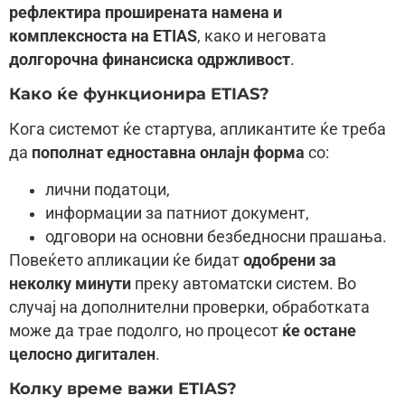
рефлектира проширената намена и
комплексноста на ETIAS
, како и неговата
долгорочна финансиска одржливост
.
Како ќе функционира ETIAS?
Кога системот ќе стартува, апликантите ќе треба
да
пополнат едноставна онлајн форма
со:
лични податоци,
информации за патниот документ,
одговори на основни безбедносни прашања.
Повеќето апликации ќе бидат
одобрени за
неколку минути
преку автоматски систем. Во
случај на дополнителни проверки, обработката
може да трае подолго, но процесот
ќе остане
целосно дигитален
.
Колку време важи ETIAS?