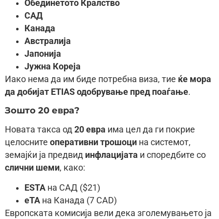
Обединетото Кралство
САД
Канада
Австралија
Јапонија
Јужна Кореја
Иако нема да им биде потребна виза, тие
ќе мора
да добијат ETIAS одобрување пред поаѓање
.
Зошто 20 евра?
Новата такса од
20 евра
има цел да ги покрие
целосните
оперативни трошоци
на системот,
земајќи ја предвид
инфлацијата
и споредбите со
слични шеми
, како:
ESTA
на САД ($21)
eTA
на Канада (7 CAD)
Европската комисија вели дека зголемувањето ја