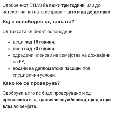
Одобрениот ETIAS ќе важи
три години
, или до
истекот на патната исправа –
што и да дојде прво
.
Кој е ослободен од таксата?
Од таксата ќе бидат ослободени:
деца
под 18 години
,
лица
над 70 години
,
одредени членови на семејства на државјани
на ЕУ,
носачи на дипломатски пасоши
, под
специфични услови.
Како ќе се проверува?
Одобрувањето ќе биде проверувано и од
превозници
и од
гранични службеници
,
пред и при
влез
во земјата.