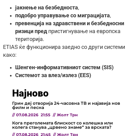
јакнење на безбедноста
,
подобро управување со миграцијата
,
превенција на здравствени и безбедносни
ризици
пред
пристигнување на европска
територија.
ETIAS ќе функционира заедно со други системи
како:
Шенген-информативниот систем (SIS)
Системот за влез/излез (EES)
Најново
Грин деј отворија 24-часовна ТВ и најавија нов
филм и песна
//
07.08.2026
21:55
//
Жолт Трн
Кога преголемата блискост со колешка или
колега станува „црвено знаме“ за врската?
//
07.08.2026
21:45
//
Жолт Трн