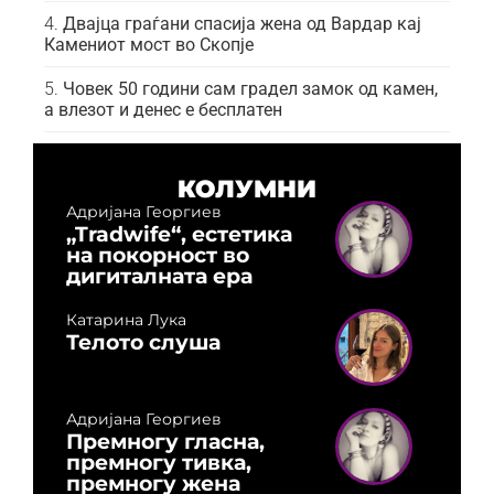
Двајца граѓани спасија жена од Вардар кај
Камениот мост во Скопје
Човек 50 години сам градел замок од камен,
а влезот и денес е бесплатен
КОЛУМНИ
Адријана Георгиев
„Tradwife“, естетика
на покорност во
дигиталната ера
Катарина Лука
Телото слуша
Адријана Георгиев
Премногу гласна,
премногу тивка,
премногу жена