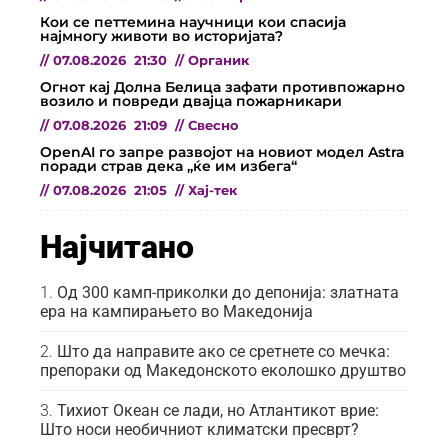
Кои се петтемина научници кои спасија
најмногу животи во историјата?
//
07.08.2026
21:30
//
Органик
Огнот кај Долна Белица зафати противпожарно
возило и повреди двајца пожарникари
//
07.08.2026
21:09
//
Свесно
OpenAI го запре развојот на новиот модел Astra
поради страв дека „ќе им избега“
//
07.08.2026
21:05
//
Хај-тек
Најчитано
Од 300 камп-приколки до депонија: златната
ера на кампирањето во Македонија
Што да направите ако се сретнете со мечка:
препораки од Македонското еколошко друштво
Тихиот Океан се лади, но Атлантикот врие:
Што носи необичниот климатски пресврт?