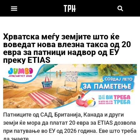
Хрватска меѓу земјите што ќе
воведат нова влезна такса од 20
евра за патници надвор од ЕУ
преку ETIAS
Патниците од САД, Британија, Канада и други
земји ќе мора да платат 20 евра за ETIAS дозвола
при патување во ЕУ од 2026 година. Еве што треба
да знаете.