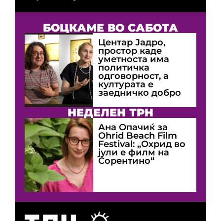
БОЦКАМЕ ВО САБОТА
Центар Јадро,
простор каде
уметноста има
политичка
одговорност, а
културата е
заедничко добро
НЕДЕЛЕН ТРН
Ана Опачиќ за
Оhrid Beach Film
Festival: „Охрид во
јули е филм на
Сорентино“