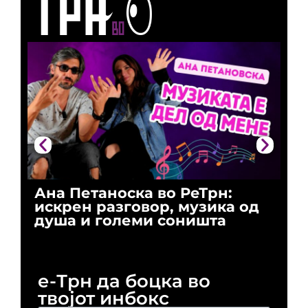
Ана Петаноска во РеТрн:
Ри
искрен разговор, музика од
го
душа и големи соништа
За
и 
е-Трн да боцка во
твојот инбокс