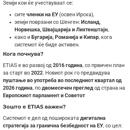
Земји кои ќе учествуваат се:
сите
членки на ЕУ
(освен Ирска),
земји поврзани со Шенген:
Исланд,
Норвешка, Швајцарија и Лихтенштајн
,
како и
Бугарија, Романија и Кипар
, кога
системот ќе биде активен.
Кога почнува?
ETIAS е во развој од
2016 година
, со првичен план
за старт во
2022
. Новиот рок го предвидува
пуштање во употреба во последниот квартал од
2026 година
, по
двомесечен преглед
од страна на
Европскиот парламент и Советот
Зошто е ETIAS важен?
Системот е дел од пошироката
дигитална
стратегија за гранична безбедност на ЕУ
, со цел: