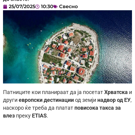
25/07/2025
10:30
Свесно
Патниците кои планираат да ја посетат
Хрватска
и
други
европски дестинации
од земји
надвор од ЕУ
,
наскоро ќе треба да платат
повисока такса за
влез
преку
ETIAS
.