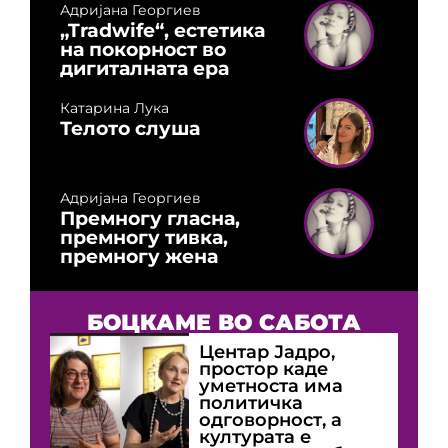
Адријана Георгиев
„Tradwife“, естетика
на покорност во
дигиталната ера
Катарина Лука
Телото слуша
Адријана Георгиев
Премногу гласна,
премногу тивка,
премногу жена
БОЦКАМЕ ВО САБОТА
Центар Јадро,
простор каде
уметноста има
политичка
одговорност, а
културата е