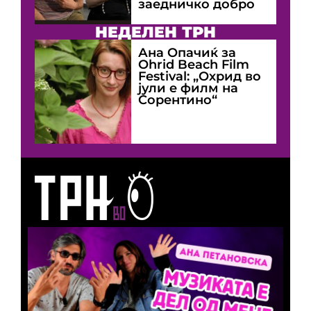
заедничко добро
НЕДЕЛЕН ТРН
Ана Опачиќ за
Оhrid Beach Film
Festival: „Охрид во
јули е филм на
Сорентино“