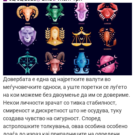
Довербата е една од најретките валути во
меѓучовечките односи, а уште поретки се луѓето
на кои можеме без двоумење да им се довериме.
Некои личности зрачат со тивка стабилност,
смиреност и дискретност што не осудува, туку
создава чувство на сигурност. Според
астролошките толкувања, оваа особина особено
доаѓа до израз кај припадниците на одредени