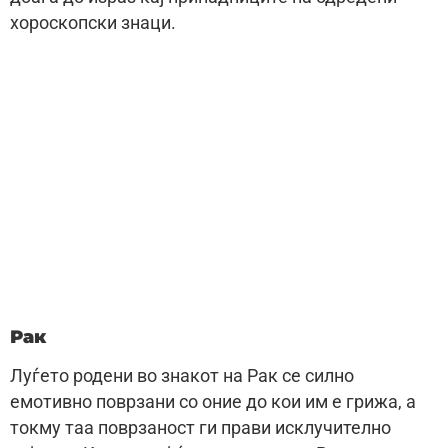
хороскопски знаци.
Рак
Луѓето родени во знакот на Рак се силно
емотивно поврзани со оние до кои им е грижа, а
токму таа поврзаност ги прави исклучително