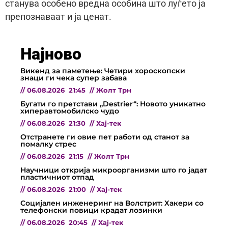
станува особено вредна особина што луѓето ја
препознаваат и ја ценат.
Најново
Викенд за паметење: Четири хороскопски
знаци ги чека супер забава
//
06.08.2026
21:45
//
Жолт Трн
Бугати го претстави „Destrier“: Новото уникатно
хиперавтомобилско чудо
//
06.08.2026
21:30
//
Хај-тек
Отстранете ги овие пет работи од станот за
помалку стрес
//
06.08.2026
21:15
//
Жолт Трн
Научници открија микроорганизми што го јадат
пластичниот отпад
//
06.08.2026
21:00
//
Хај-тек
Социјален инженеринг на Волстрит: Хакери со
телефонски повици крадат лозинки
//
06.08.2026
20:45
//
Хај-тек