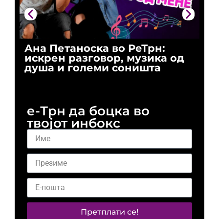
Ана Петаноска во РеТрн:
Ри
искрен разговор, музика од
го
душа и големи соништа
За
и 
е-Трн да боцка во
твојот инбокс
Претплати се!