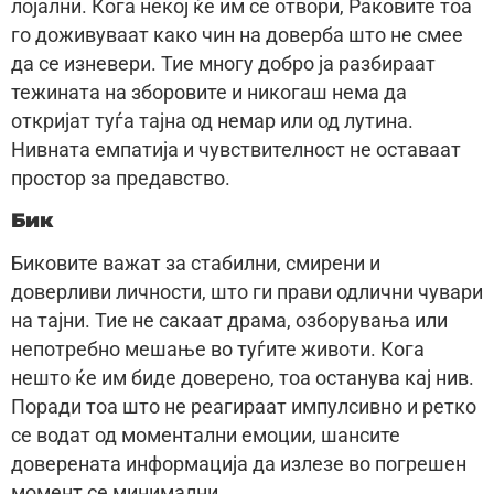
лојални. Кога некој ќе им се отвори, Раковите тоа
го доживуваат како чин на доверба што не смее
да се изневери. Тие многу добро ја разбираат
тежината на зборовите и никогаш нема да
откријат туѓа тајна од немар или од лутина.
Нивната емпатија и чувствителност не оставаат
простор за предавство.
Бик
Биковите важат за стабилни, смирени и
доверливи личности, што ги прави одлични чувари
на тајни. Тие не сакаат драма, озборувања или
непотребно мешање во туѓите животи. Кога
нешто ќе им биде доверено, тоа останува кај нив.
Поради тоа што не реагираат импулсивно и ретко
се водат од моментални емоции, шансите
доверената информација да излезе во погрешен
момент се минимални.