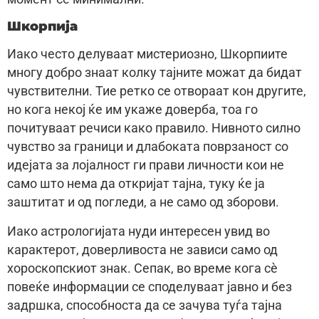
Шкорпија
Иако често делуваат мистериозно, Шкорпиите
многу добро знаат колку тајните можат да бидат
чувствителни. Тие ретко се отвораат кон другите,
но кога некој ќе им укаже доверба, тоа го
почитуваат речиси како правило. Нивното силно
чувство за граници и длабоката поврзаност со
идејата за лојалност ги прави личности кои не
само што нема да откријат тајна, туку ќе ја
заштитат и од погледи, а не само од зборови.
Иако астрологијата нуди интересен увид во
карактерот, доверливоста не зависи само од
хороскопскиот знак. Сепак, во време кога сè
повеќе информации се споделуваат јавно и без
задршка, способноста да се зачува туѓа тајна