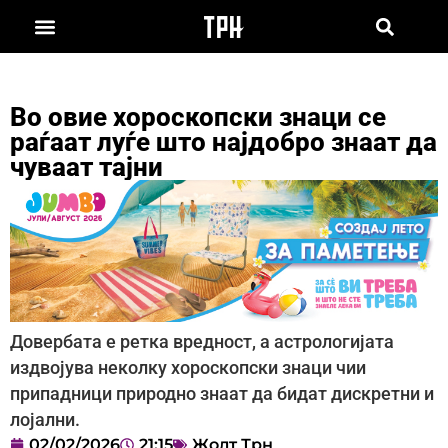
Во овие хороскопски знаци се
раѓаат луѓе што најдобро знаат да
чуваат тајни
Довербата е ретка вредност, а астрологијата
издвојува неколку хороскопски знаци чии
припадници природно знаат да бидат дискретни и
лојални.
02/02/2026
21:15
Жолт Трн