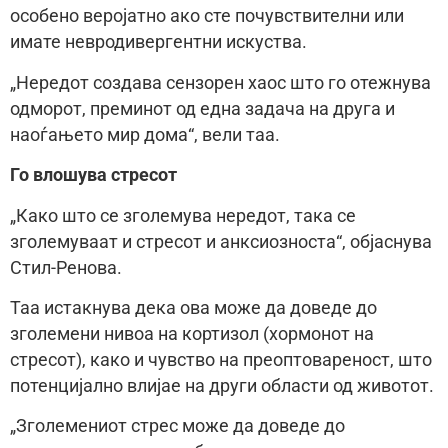
особено веројатно ако сте почувствителни или
имате невродивергентни искуства.
„Нередот создава сензорен хаос што го отежнува
одморот, преминот од една задача на друга и
наоѓањето мир дома“, вели таа.
Го влошува стресот
„Како што се зголемува нередот, така се
зголемуваат и стресот и анксиозноста“, објаснува
Стил-Ренова.
Таа истакнува дека ова може да доведе до
зголемени нивоа на кортизол (хормонот на
стресот), како и чувство на преоптовареност, што
потенцијално влијае на други области од животот.
„Зголемениот стрес може да доведе до