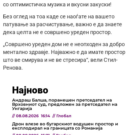
со оптимистичка музика и вкусни закуски!
Без оглед на тоа каде се наоѓате на вашето
патување за расчистување, важно е да знаете
дека целта не е совршено уреден простор.
„Совршено уреден дом не е неопходен за добро
ментално здравје. Најважно е да имате простор
што ве смирува и не ве стресира“, вели Стил-
Ренова.
Најново
Андраш Балша, поранешен претседател на
Врховниот суд, предложен за претседател на
Унгарија
//
08.08.2026
16:14
//
Глобал
Дрон влезе во бугарскиот водушен простор и
експлодирал на границата со Романија