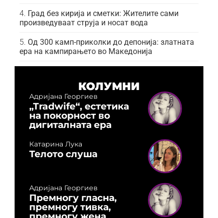
Град без кирија и сметки: Жителите сами
произведуваат струја и носат вода
Од 300 камп-приколки до депонија: златната
ера на кампирањето во Македонија
КОЛУМНИ
Адријана Георгиев
„Tradwife“, естетика
на покорност во
дигиталната ера
Катарина Лука
Телото слуша
Адријана Георгиев
Премногу гласна,
премногу тивка,
премногу жена