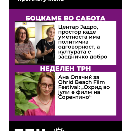
БОЦКАМЕ ВО САБОТА
Центар Јадро,
простор каде
уметноста има
политичка
одговорност, а
културата е
заедничко добро
НЕДЕЛЕН ТРН
Ана Опачиќ за
Оhrid Beach Film
Festival: „Охрид во
јули е филм на
Сорентино“