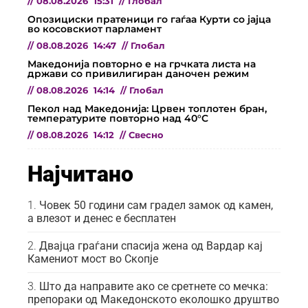
//
08.08.2026
15:31
//
Глобал
Опозициски пратеници го гаѓаа Курти со јајца
во косовскиот парламент
//
08.08.2026
14:47
//
Глобал
Македонија повторно е на грчката листа на
држави со привилигиран даночен режим
//
08.08.2026
14:14
//
Глобал
Пекол над Македонија: Црвен топлотен бран,
температурите повторно над 40°C
//
08.08.2026
14:12
//
Свесно
Најчитано
Човек 50 години сам градел замок од камен,
а влезот и денес е бесплатен
Двајца граѓани спасија жена од Вардар кај
Камениот мост во Скопје
Што да направите ако се сретнете со мечка:
препораки од Македонското еколошко друштво