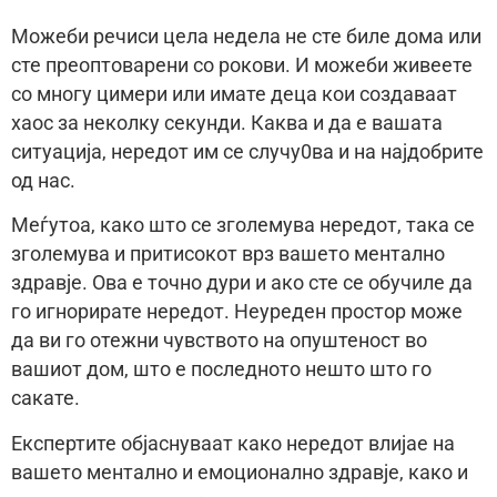
Можеби речиси цела недела не сте биле дома или
сте преоптоварени со рокови. И можеби живеете
со многу цимери или имате деца кои создаваат
хаос за неколку секунди. Каква и да е вашата
ситуација, нередот им се случу0ва и на најдобрите
од нас.
Меѓутоа, како што се зголемува нередот, така се
зголемува и притисокот врз вашето ментално
здравје. Ова е точно дури и ако сте се обучиле да
го игнорирате нередот. Неуреден простор може
да ви го отежни чувството на опуштеност во
вашиот дом, што е последното нешто што го
сакате.
Експертите објаснуваат како нередот влијае на
вашето ментално и емоционално здравје, како и