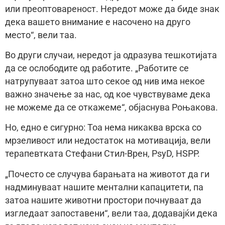
или преоптовареност. Нередот може да биде знак
дека вашето внимание е насочено на друго
место“, вели таа.
Во други случаи, нередот ја одразува тешкотијата
да се ослободите од работите. „Работите се
натрупуваат затоа што секое од нив има некое
важно значење за нас, од кое чувствуваме дека
не можеме да се откажеме“, објаснува Роњакова.
Но, едно е сигурно: Тоа нема никаква врска со
мрзеливост или недостаток на мотивација, вели
терапевтката Стефани Стил-Врен, PsyD, HSPP.
„Почесто се случува барањата на животот да ги
надминуваат нашите ментални капацитети, па
затоа нашите животни простори почнуваат да
изгледаат запоставени“, вели таа, додавајќи дека