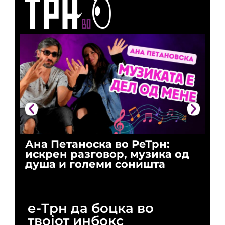
Ана Петаноска во РеТрн:
Ри
искрен разговор, музика од
го
душа и големи соништа
За
и 
е-Трн да боцка во
твојот инбокс