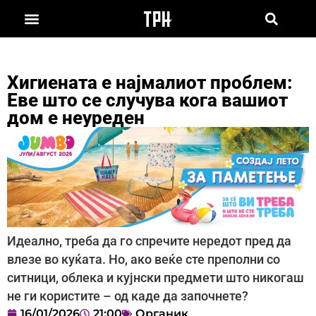
Хигиената е најмалиот проблем:
Еве што се случува кога вашиот
дом е неуреден
Идеално, треба да го спречите нередот пред да
влезе во куќата. Но, ако веќе сте преполни со
ситници, облека и кујнски предмети што никогаш
не ги користите – од каде да започнете?
16/01/2026
21:00
Органик