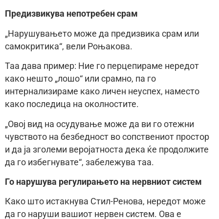
Предизвикува непотребен срам
„Нарушувањето може да предизвика срам или
самокритика“, вели Роњакова.
Таа дава пример: Ние го перцепираме нередот
како нешто „лошо“ или срамно, па го
интернализираме како личен неуспех, наместо
како последица на околностите.
„Овој вид на осудување може да ви го отежни
чувството на безбедност во сопствениот простор
и да ја зголеми веројатноста дека ќе продолжите
да го избегнувате“, забележува таа.
Го нарушува регулирањето на нервниот систем
Како што истакнува Стил-Ренова, нередот може
да го наруши вашиот нервен систем. Ова е