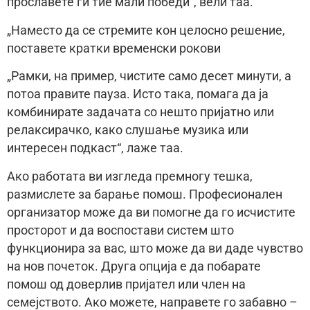
прославете ги тие мали победи“, вели таа.
„Наместо да се стремите кон целосно решение,
поставете кратки временски рокови
„Рамки, на пример, чистите само десет минути, а
потоа правите пауза. Исто така, помага да ја
комбинирате задачата со нешто пријатно или
релаксирачко, како слушање музика или
интересен подкаст“, ​​лаже таа.
Ако работата ви изгледа премногу тешка,
размислете за барање помош. Професионален
организатор може да ви помогне да го исчистите
просторот и да воспостави систем што
функционира за вас, што може да ви даде чувство
на нов почеток. Друга опција е да побарате
помош од доверлив пријател или член на
семејството. Ако можете, направете го забавно –