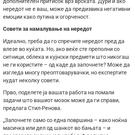
дополнителен притисок врз врската. Дури и ако
нередот не е ваш, може да предизвика негативни
емоции како лутина и огорченост.
Совети за намалување на нередот
Идеално, треба да го спречите нередот пред да
влезе во куќата. Но, ако веќе сте преполни со
ситници, облека и кујнски предмети што никогаш
не ги користите – од каде да започнете? Може да
изгледа многу преоптоварувачки, но експертите
нудат неколку совети.
Прво, поделете ја вашата работа на помали
задачи што вашиот мозок може да ги справи,
предлага Стил-Ренова.
„Започнете само со една површина – како ноќна
масичка или дел од шанкот во бањата – и