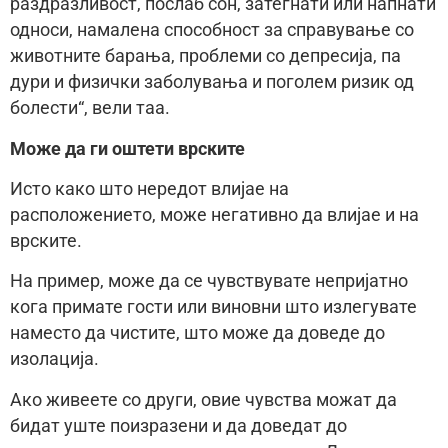
раздразливост, послаб сон, затегнати или напнати
односи, намалена способност за справување со
животните барања, проблеми со депресија, па
дури и физички заболувања и поголем ризик од
болести“, вели таа.
Може да ги оштети врските
Исто како што нередот влијае на
расположението, може негативно да влијае и на
врските.
На пример, може да се чувствувате непријатно
кога примате гости или виновни што излегувате
наместо да чистите, што може да доведе до
изолација.
Ако живеете со други, овие чувства можат да
бидат уште поизразени и да доведат до