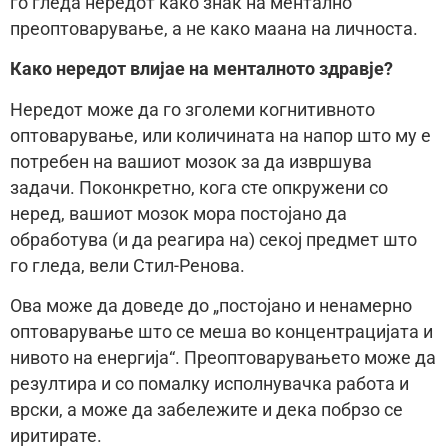
го гледа нередот како знак на ментално
преоптоварување, а не како маана на личноста.
Како нередот влијае на менталното здравје?
Нередот може да го зголеми когнитивното
оптоварување, или количината на напор што му е
потребен на вашиот мозок за да извршува
задачи. Поконкретно, кога сте опкружени со
неред, вашиот мозок мора постојано да
обработува (и да реагира на) секој предмет што
го гледа, вели Стил-Ренова.
Ова може да доведе до „постојано и ненамерно
оптоварување што се меша во концентрацијата и
нивото на енергија“. Преоптоварувањето може да
резултира и со помалку исполнувачка работа и
врски, а може да забележите и дека побрзо се
иритирате.