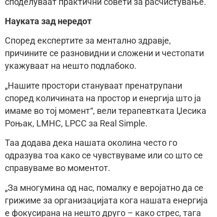
споделуваат практични совети за расчистување.
Науката зад нередот
Според експертите за ментално здравје,
причините се разновидни и сложени и честопати
укажуваат на нешто подлабоко.
„Нашите простори стануваат пренатрупани
според количината на простор и енергија што ја
имаме во тој момент“, вели терапевтката Џесика
Роњак, LMHC, LPCC за Real Simple.
Таа додава дека нашата околина често го
одразува тоа како се чувствуваме или со што се
справуваме во моментот.
„За многумина од нас, помалку е веројатно да се
грижиме за организацијата кога нашата енергија
е фокусирана на нешто друго – како стрес, тага