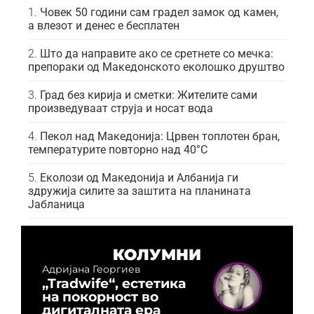
Човек 50 години сам градел замок од камен,
а влезот и денес е бесплатен
Што да направите ако се сретнете со мечка:
препораки од Македонското еколошко друштво
Град без кирија и сметки: Жителите сами
произведуваат струја и носат вода
Пекол над Македонија: Црвен топлотен бран,
температурите повторно над 40°C
Еколози од Македонија и Албанија ги
здружија силите за заштита на планината
Јабланица
КОЛУМНИ
Адријана Георгиев
„Tradwife“, естетика
на покорност во
дигиталната ера