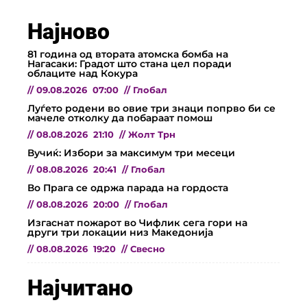
Најново
81 година од втората атомска бомба на
Нагасаки: Градот што стана цел поради
облаците над Кокура
//
09.08.2026
07:00
//
Глобал
Луѓето родени во овие три знаци попрво би се
мачеле отколку да побараат помош
//
08.08.2026
21:10
//
Жолт Трн
Вучиќ: Избори за максимум три месеци
//
08.08.2026
20:41
//
Глобал
Во Прага се одржа парада на гордоста
//
08.08.2026
20:00
//
Глобал
Изгаснат пожарот во Чифлик сега гори на
други три локации низ Македонија
//
08.08.2026
19:20
//
Свесно
Најчитано