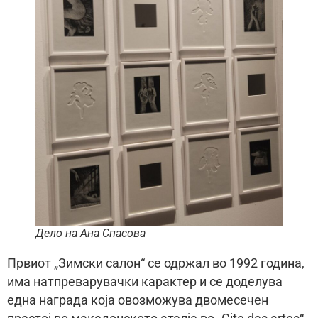
Дело на Ана Спасова
Првиот „Зимски салон“ се одржал во 1992 година,
има натпреварувачки карактер и се доделува
една награда која овозможува двомесечен