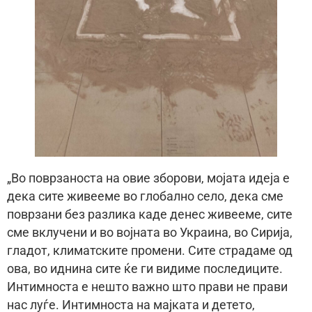
„Во поврзаноста на овие зборови, мојата идеја е
дека сите живееме во глобално село, дека сме
поврзани без разлика каде денес живееме, сите
сме вклучени и во војната во Украина, во Сирија,
гладот, климатските промени. Сите страдаме од
ова, во иднина сите ќе ги видиме последиците.
Интимноста е нешто важно што прави не прави
нас луѓе. Интимноста на мајката и детето,