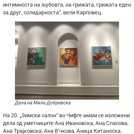
интимноста на љубовта, на грижата, грижата еден
за друг, солидарноста“, вели Карповец.
Дела на Мила Добревска
На 20. „Зимски салон“ во Чифте амам се изложени
дела од уметниците Ана Ивановска, Ана Спасова,
Ана Трајковска, Ана В’чкова, Аница Китаноска,