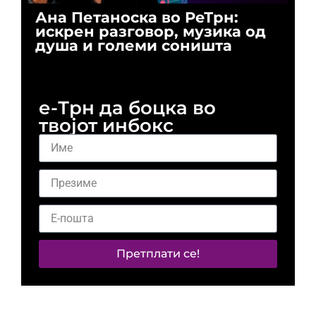
Ана Петаноска во РеТрн:
Ри
искрен разговор, музика од
го
душа и големи соништа
За
и 
е-Трн да боцка во
твојот инбокс
Претплати се!