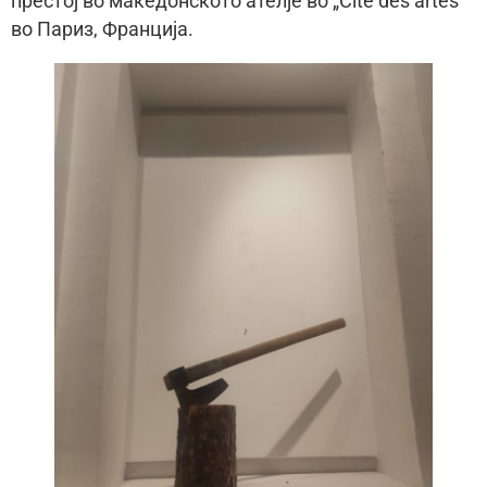
престој во македонското ателје во „Cite des artes“
во Париз, Франција.