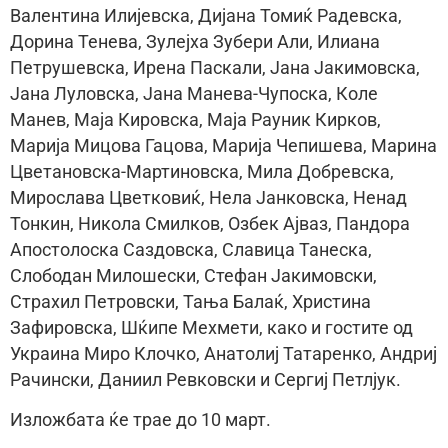
Валентина Илијевска, Дијана Томиќ Радевска,
Дорина Тенева, Зулејха Зубери Али, Илиана
Петрушевска, Ирена Паскали, Јана Јакимовска,
Јана Луловска, Јана Манева-Чупоска, Коле
Манев, Маја Кировска, Маја Рауник Кирков,
Марија Мицова Гацова, Марија Чепишева, Марина
Цветановска-Мартиновска, Мила Добревска,
Мирослава Цветковиќ, Нела Јанковска, Ненад
Тонкин, Никола Смилков, Озбек Ајваз, Пандора
Апостолоска Саздовска, Славица Танеска,
Слободан Милошески, Стефан Јакимовски,
Страхил Петровски, Тања Балаќ, Христина
Зафировска, Шќипе Мехмети, како и гостите од
Украина Миро Клочко, Анатолиј Татаренко, Андриј
Рачински, Даниил Ревковски и Сергиј Петлјук.
Изложбата ќе трае до 10 март.