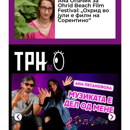
Ана Опачиќ за
Оhrid Beach Film
Festival: „Охрид во
јули е филм на
Сорентино“