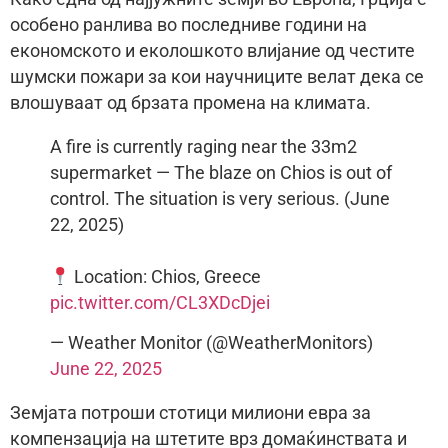
особено ранлива во последниве години на
економското и еколошкото влијание од честите
шумски пожари за кои научниците велат дека се
влошуваат од брзaта промена на климата.
A fire is currently raging near the 33m2
supermarket — The blaze on Chios is out of
control. The situation is very serious. (June
22, 2025)
Location: Chios, Greece
pic.twitter.com/CL3XDcDjei
— Weather Monitor (@WeatherMonitors)
June 22, 2025
Земјата потроши стотици милиони евра за
компензација на штетите врз домаќинствата и