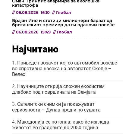
Оман, Гринпис алармира за еколошка
катастрофа
//
06.08.2026
16:10
//
Глобал
Брајан Ино и стотици милионери бараат од
британскиот премиер да ги оданочи повеќе
//
06.08.2026
15:49
//
Глобал
Најчитано
Приведен возачот кој со автомобил возеше
во спротивна насока на автопатот Скопје –
Велес
Научниците открија сложен екосистем
длабоко под површината на Земјата
Сателитски снимки ја покажуваат
сериозноста – Дунав пред и по сушата
Македонија се потопла: како ќе изгледа
животот во градовите до 2050 година