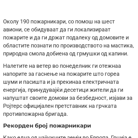
Околу 190 пожарникари, со помош на шест
авиони, се обидуваат да ги локализираат
пожарите и да ги држат подалеку од домовите и
областите познати по производството на мастика,
природна смола добиена од грмушки од капини.
Налетите на ветер во понеделник ги отежнаа
напорите за гаснење на пожарите што гореа
шуми и пасишта и ја прекинаа електричната
енергија, принудувајќи десетици жители да ги
напуштат своите домови за безбедност, изјави за
Ројтерс официјален претставник на грчката
противпожарна бригада.
Рекорден број пожарникари
Како една од најјужните земји во Европа, Грција е