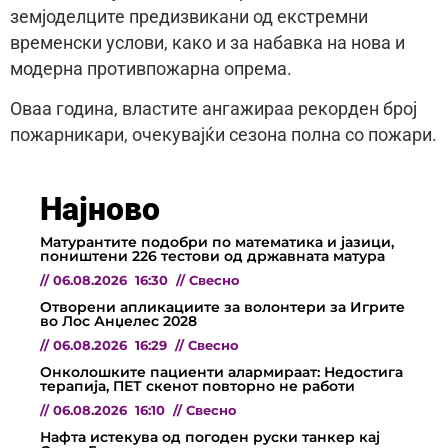
земјоделците предизвикани од екстремни
временски услови, како и за набавка на нова и
модерна противпожарна опрема.
Оваа година, властите ангажираа рекорден број
пожарникари, очекувајќи сезона полна со пожари.
Најново
Матурантите подобри по математика и јазици,
поништени 226 тестови од државната матура
//
06.08.2026
16:30
//
Свесно
Отворени апликациите за волонтери за Игрите
во Лос Анџелес 2028
//
06.08.2026
16:29
//
Свесно
Онколошките пациенти алармираат: Недостига
терапија, ПЕТ скенот повторно не работи
//
06.08.2026
16:10
//
Свесно
Нафта истекува од погоден руски танкер кај