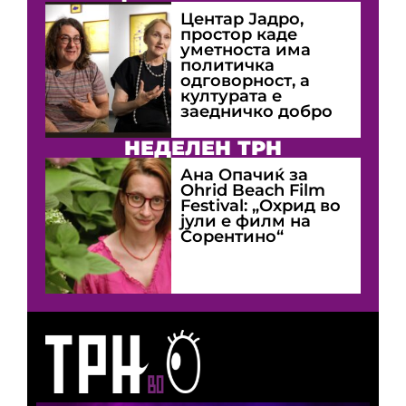
Центар Јадро,
простор каде
уметноста има
политичка
одговорност, а
културата е
заедничко добро
НЕДЕЛЕН ТРН
Ана Опачиќ за
Оhrid Beach Film
Festival: „Охрид во
јули е филм на
Сорентино“