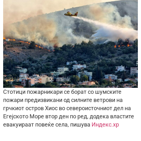
Стотици пожарникари се борат со шумските
пожари предизвикани од силните ветрови на
грчкиот остров Хиос во североисточниот дел на
Егејското Море втор ден по ред, додека властите
евакуираат повеќе села, пишува
Индекс.хр