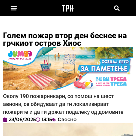
Голем пожар втор ден беснее на
грчкиот остров Хиос
Околу 190 пожарникари, со помош на шест
авиони, се обидуваат да ги локализираат
пожарите и да ги држат подалеку од домовите
23/06/2025
13:15
Свесно