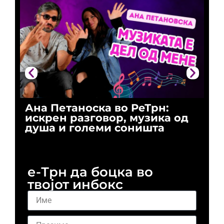
Ана Петаноска во РеТрн:
Ри
искрен разговор, музика од
го
душа и големи соништа
За
и 
е-Трн да боцка во
твојот инбокс