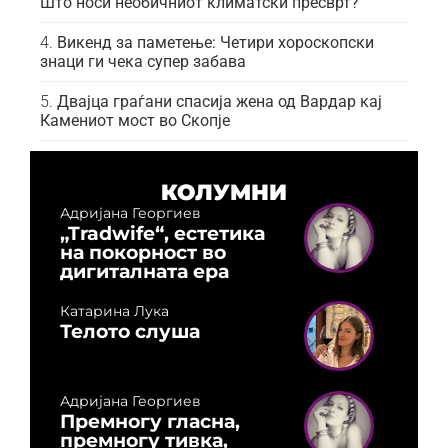
Што носи необичниот климатски пресврт?
Викенд за паметење: Четири хороскопски
знаци ги чека супер забава
Двајца граѓани спасија жена од Вардар кај
Камениот мост во Скопје
КОЛУМНИ
Адријана Георгиев
„Tradwife“, естетика
на покорност во
дигиталната ера
Катарина Лука
Телото слуша
Адријана Георгиев
Премногу гласна,
премногу тивка,