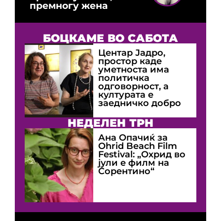
премногу жена
БОЦКАМЕ ВО САБОТА
Центар Јадро,
простор каде
уметноста има
политичка
одговорност, а
културата е
заедничко добро
НЕДЕЛЕН ТРН
Ана Опачиќ за
Оhrid Beach Film
Festival: „Охрид во
јули е филм на
Сорентино“