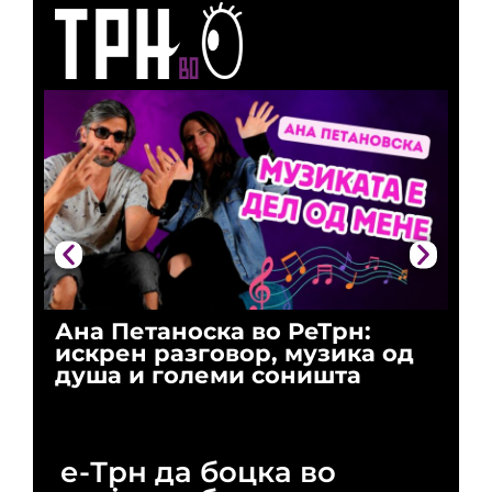
Ана Петаноска во РеТрн:
Ри
искрен разговор, музика од
го
душа и големи соништа
За
и 
е-Трн да боцка во