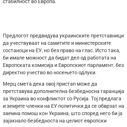
стабилност во Европа.
Предлогот предвидува украинските претставници
да учествуваат на самитите и министерските
состаноци на ЕУ, но без право на глас. Исто така,
би имале можност да бидат дел од работата на
Европската комисија и Европскиот парламент, без
директно учество во носењето одлуки.
Мерц смета дека овој пристап може да
претставува дополнителна безбедносна гаранција
за Украина во конфликтот со Русија. Тој предлага
и земјите членки на ЕУ политички да се обврзат на
заемна помош кон Украина, што според него би ја
зајакнало безбедноста на целиот европски