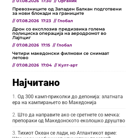
//
07.08.2026
17:30
//
Органик
Превозниците од Западен Балкан подготвени
за нови блокади на границите
//
07.08.2026
17:23
//
Глобал
Дрон со експлозив предизвика голема
полициска операција на аеродромот во
Лајпциг
//
07.08.2026
17:15
//
Глобал
Четири македонски филмови се снимаат
летово
//
07.08.2026
17:04
//
Култ-арт
Најчитано
Од 300 камп-приколки до депонија: златната
ера на кампирањето во Македонија
Што да направите ако се сретнете со мечка:
препораки од Македонското еколошко друштво
Тихиот Океан се лади, но Атлантикот врие: