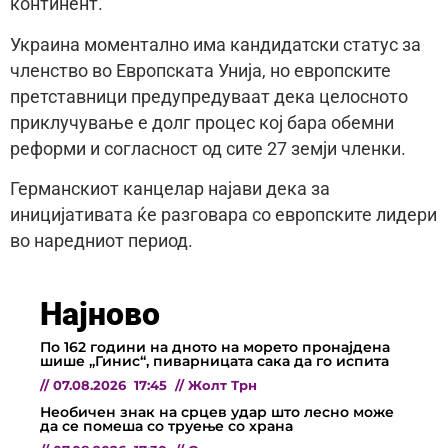
континент.
Украина моментално има кандидатски статус за
членство во Европската Унија, но европските
претставници предупредуваат дека целосното
приклучување е долг процес кој бара обемни
реформи и согласност од сите 27 земји членки.
Германскиот канцелар најави дека за
иницијативата ќе разговара со европските лидери
во наредниот период.
Најново
По 162 години на дното на морето пронајдена
шише „Гинис“, пиварницата сака да го испита
//
07.08.2026
17:45
//
Жолт Трн
Необичен знак на срцев удар што лесно може
да се помеша со труење со храна