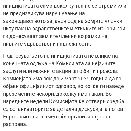
иницијативата само доколку таа не се стреми или
не предизвикува нарушување на
законодавството за јавен ред на земјите членки,
ниту пак на здравствените и етичките избори кои
ги донесуваат земјите членки во рамки на
нивните здравствени надлежности.
Поднесувањето на иницијативата не влијае на
конечната одлука на Комисијата за нејзините
заслуги или можните акции што би ги презела.
Комисијата има рок до 2 март 2026 година да го
објави официјалниот одговор, во кој ќе ги наведe
преземените чекори, доколку има такви. Во
наредните недели Комисијата ќе оствари средба
со организаторите за детална дискусија, а потоа
Европскиот парламент ќе организира јавна
расправа.