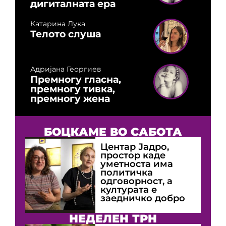
дигиталната ера
Катарина Лука
Телото слуша
Адријана Георгиев
Премногу гласна,
премногу тивка,
премногу жена
БОЦКАМЕ ВО САБОТА
Центар Јадро,
простор каде
уметноста има
политичка
одговорност, а
културата е
заедничко добро
НЕДЕЛЕН ТРН