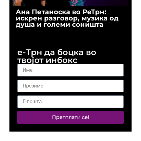
Ана Петаноска во РеТрн:
Ри
искрен разговор, музика од
го
душа и големи соништа
За
и 
е-Трн да боцка во
твојот инбокс
Претплати се!