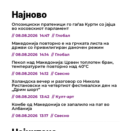
Најново
Опозициски пратеници го гаѓаа Курти со јајца
во косовскиот парламент
//
08.08.2026
14:47
//
Глобал
Македонија повторно е на грчката листа на
држви со привилигиран даночен режим
//
08.08.2026
14:14
//
Глобал
Пекол над Македонија: Црвен топлотен бран,
температурите повторно над 40°C
//
08.08.2026
14:12
//
Свесно
Холандска вечер и разговор со Никола
Ристановски на четвртиот фестивалски ден на
„Дрим шорт“
//
08.08.2026
13:42
//
Култ-арт
Комбе од Македонија се запалило на пат во
Албанија
//
08.08.2026
13:17
//
Свесно