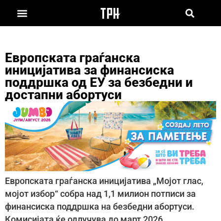
Европската граѓанска
иницијатива за финансиска
поддршка од ЕУ за безбедни и
достапни абортуси
Европската граѓанска иницијатива „Мојот глас,
мојот избор“ собра над 1,1 милион потписи за
финансиска поддршка на безбедни абортуси.
Комисијата ќе одлучува до март 2026.