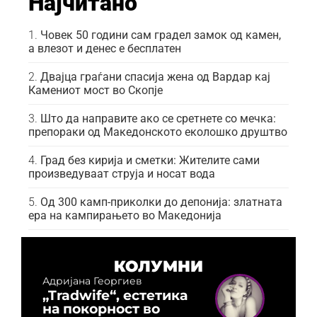
Најчитано
Човек 50 години сам градел замок од камен,
а влезот и денес е бесплатен
Двајца граѓани спасија жена од Вардар кај
Камениот мост во Скопје
Што да направите ако се сретнете со мечка:
препораки од Македонското еколошко друштво
Град без кирија и сметки: Жителите сами
произведуваат струја и носат вода
Од 300 камп-приколки до депонија: златната
ера на кампирањето во Македонија
КОЛУМНИ
Адријана Георгиев
„Tradwife“, естетика
на покорност во