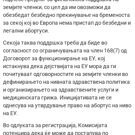
земјите членки, со цел да им овозможи да
обезбедат безбедно прекинување на бременоста
за секој кој во Европа нема пристап до безбедни и
легални абортуси.
Секоја таква поддршка треба да биде во
согласност со ограничувањата на член 168(7) од
Договорот за функционирање на ЕУ, кој
истакнува дека дејствијата на ЕУ мора да ги
почитуваат одговорностите на земјите членки во
дефинирањето на нивната здравствена политика
и организирањето на здравствените услуги и
медицинската грижа. Иницијативата не се
однесува на утврдување право на абортус на ниво
на ЕУ.
Во одлуката за регистрација, Комисијата
потенцира дека ќе може да постапува по