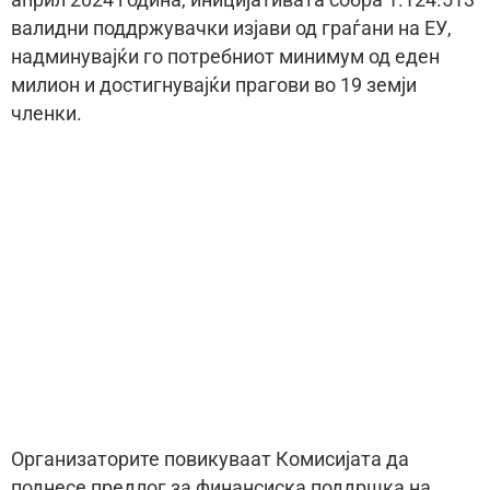
април 2024 година, иницијативата собра 1.124.513
валидни поддржувачки изјави од граѓани на ЕУ,
надминувајќи го потребниот минимум од еден
милион и достигнувајќи прагови во 19 земји
членки.
Организаторите повикуваат Комисијата да
поднесе предлог за финансиска поддршка на