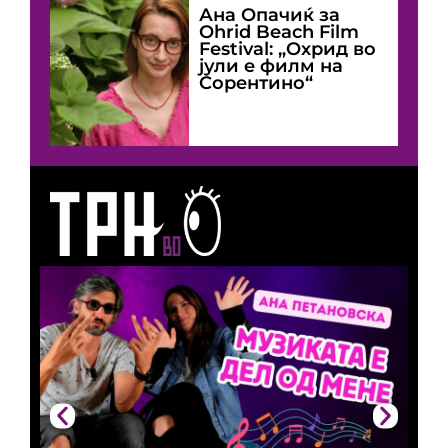
Ана Опачиќ за
Оhrid Beach Film
Festival: „Охрид во
јули е филм на
Сорентино“