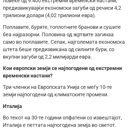
повеќе од 9.400 екстремни временски настани,
предизвикувајќи економски загуби од речиси 4,2
трилиони долари (4,02 трилиони евра).
Поплавите, бурите, топлотните бранови и сушите
беа најразорни. Половина од жртвите загинаа
само во поплавите. Сепак, најголемата економска
штета беше предизвикана од силните бури, со
вкупни загуби од 2,2 милијарди евра.
Кои европски земји се најпогодени од екстремни
временски настани?
Три членки на Европската Унија се меѓу 10-те
земји најпогодени од климатските промени.
Италија
Во текот на 30-те години опфатени со извештајот,
Италија е петтата најпогодена земја во светот.