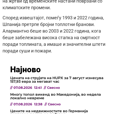
на жртви од временските настани поврзани со
климатските промени.
Според извештајот, помеѓу 1993 и 2022 година,
Шпанија претрпе бројни топлотни бранови.
Алармантно беше во 2003 и 2022 година, кога
беше забележана висока стапка на смртност
поради топлината, а имаше и значителни штети
поради суши и пожари.
Најново
Цената на струјата на HUPX за 7 август изнесува
157,93 евра за мегават час
//
07.08.2026
12:41
//
Свесно
Многу топол викенд во Македонија, во недела
локално невреме
//
07.08.2026
12:38
//
Свесно
Цените на недвижностите во Германија