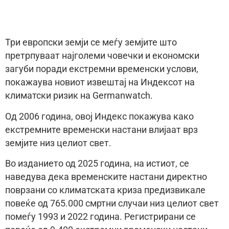
Три европски земји се меѓу земјите што
претрпуваат најголеми човечки и економски
загуби поради екстремни временски услови,
покажаува новиот извештај на Индексот на
климатски ризик на Germanwatch.
Од 2006 година, овој Индекс покажува како
екстремните временски настани влијаат врз
земјите низ целиот свет.
Во изданието од 2025 година, на истиот, се
наведува дека временските настани директно
поврзани со климатската криза предизвикале
повеќе од 765.000 смртни случаи низ целиот свет
помеѓу 1993 и 2022 година. Регистрирани се