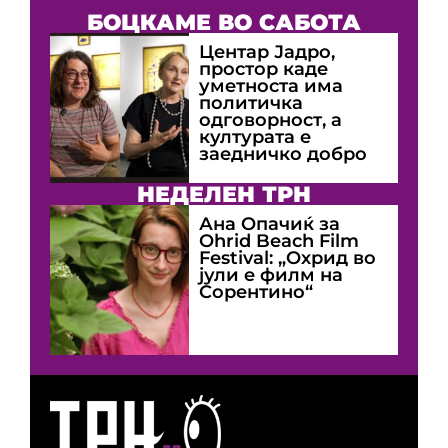
БОЦКАМЕ ВО САБОТА
Центар Јадро,
простор каде
уметноста има
политичка
одговорност, а
културата е
заедничко добро
НЕДЕЛЕН ТРН
Ана Опачиќ за
Оhrid Beach Film
Festival: „Охрид во
јули е филм на
Сорентино“