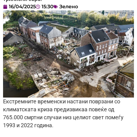
16/04/2025
15:30
Зелено
Екстремните временски настани поврзани со
климатската криза предизвикаа повеќе од
765.000 смртни случаи низ целиот свет помеѓу
1993 и 2022 година.