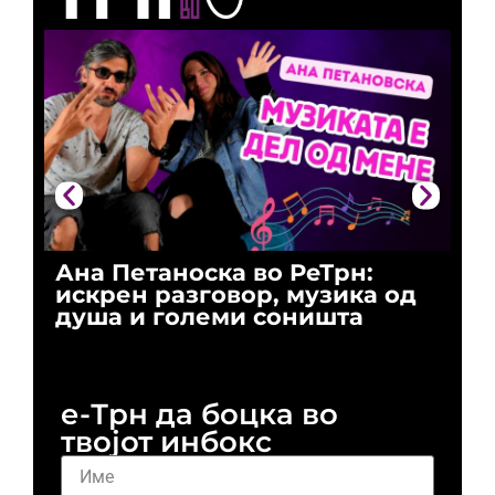
Ана Петаноска во РеТрн:
Ри
искрен разговор, музика од
го
душа и големи соништа
За
и 
е-Трн да боцка во
твојот инбокс