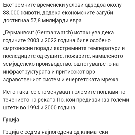
Екстремните временски услови одзедоа околу
38.000 животи, додека економските загуби
достигнаа 57,8 милијарди евра.
„Германвоч“ (Germanwatch) истакнува дека
годините 2003 и 2022 година биле особено
смртоносни поради екстремните температури и
последиците од сушите, пожарите, намаленото
земјоделско производство, оштетувањето на
инфраструктурата и притисокот врз
здравствениот систем и енергетската мрежа.
Исто така, се споменуваат големите поплави по
течението на реката По, кои предизвикаа големи
штети во 1994 и 2000 година.
Грција
Грција е седма најпогодена од климатски