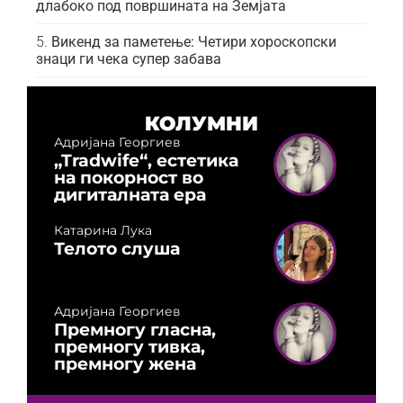
длабоко под површината на Земјата
Викенд за паметење: Четири хороскопски
знаци ги чека супер забава
КОЛУМНИ
Адријана Георгиев
„Tradwife“, естетика
на покорност во
дигиталната ера
Катарина Лука
Телото слуша
Адријана Георгиев
Премногу гласна,
премногу тивка,
премногу жена