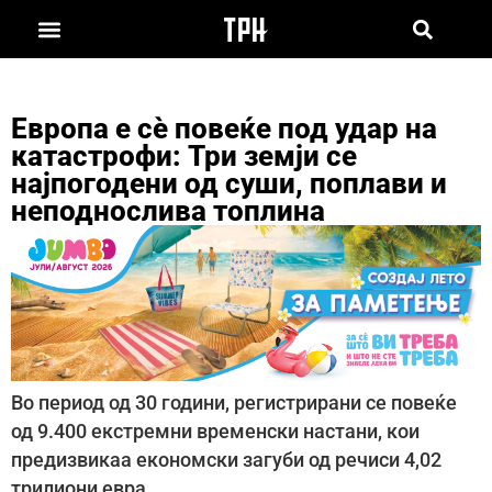
Европа е сè повеќе под удар на
катастрофи: Три земји се
најпогодени од суши, поплави и
неподнослива топлина
Во период од 30 години, регистрирани се повеќе
од 9.400 екстремни временски настани, кои
предизвикаа економски загуби од речиси 4,02
трилиони евра.