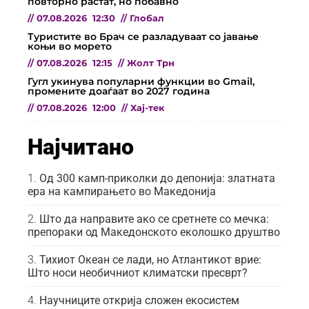
повторно растат, но побавно
//
07.08.2026
12:30
//
Глобал
Туристите во Брач се разладуваат со јавање
коњи во морето
//
07.08.2026
12:15
//
Жолт Трн
Гугл укинува популарни функции во Gmail,
промените доаѓаат во 2027 година
//
07.08.2026
12:00
//
Хај-тек
Најчитано
Од 300 камп-приколки до депонија: златната
ера на кампирањето во Македонија
Што да направите ако се сретнете со мечка:
препораки од Македонското еколошко друштво
Тихиот Океан се лади, но Атлантикот врие:
Што носи необичниот климатски пресврт?
Научниците открија сложен екосистем