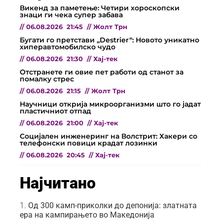
Викенд за паметење: Четири хороскопски
знаци ги чека супер забава
//
06.08.2026
21:45
//
Жолт Трн
Бугати го претстави „Destrier“: Новото уникатно
хиперавтомобилско чудо
//
06.08.2026
21:30
//
Хај-тек
Отстранете ги овие пет работи од станот за
помалку стрес
//
06.08.2026
21:15
//
Жолт Трн
Научници открија микроорганизми што го јадат
пластичниот отпад
//
06.08.2026
21:00
//
Хај-тек
Социјален инженеринг на Волстрит: Хакери со
телефонски повици крадат лозинки
//
06.08.2026
20:45
//
Хај-тек
Најчитано
Од 300 камп-приколки до депонија: златната
ера на кампирањето во Македонија