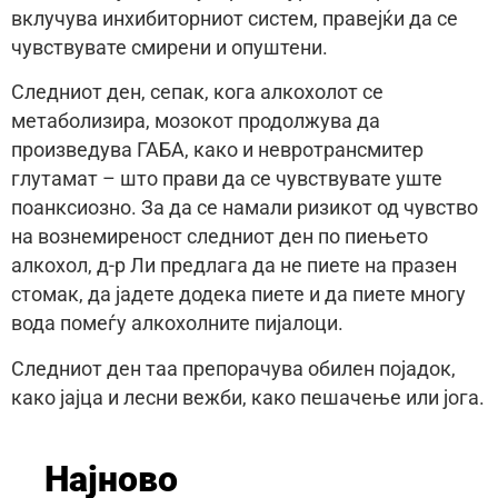
вклучува инхибиторниот систем, правејќи да се
чувствувате смирени и опуштени.
Следниот ден, сепак, кога алкохолот се
метаболизира, мозокот продолжува да
произведува ГАБА, како и невротрансмитер
глутамат – што прави да се чувствувате уште
поанксиозно. За да се намали ризикот од чувство
на вознемиреност следниот ден по пиењето
алкохол, д-р Ли предлага да не пиете на празен
стомак, да јадете додека пиете и да пиете многу
вода помеѓу алкохолните пијалоци.
Следниот ден таа препорачува обилен појадок,
како јајца и лесни вежби, како пешачење или јога.
Најново