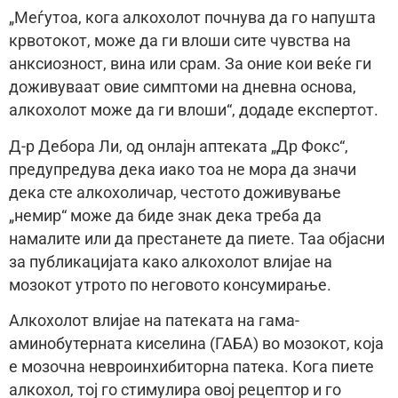
„Меѓутоа, кога алкохолот почнува да го напушта
крвотокот, може да ги влоши сите чувства на
анксиозност, вина или срам. За оние кои веќе ги
доживуваат овие симптоми на дневна основа,
алкохолот може да ги влоши“, додаде експертот.
Д-р Дебора Ли, од онлајн аптеката „Др Фокс“,
предупредува дека иако тоа не мора да значи
дека сте алкохоличар, честото доживување
„немир“ може да биде знак дека треба да
намалите или да престанете да пиете. Таа објасни
за публикацијата како алкохолот влијае на
мозокот утрото по неговото консумирање.
Алкохолот влијае на патеката на гама-
аминобутерната киселина (ГАБА) во мозокот, која
е мозочна невроинхибиторна патека. Кога пиете
алкохол, тој го стимулира овој рецептор и го