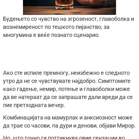
Будењето со чувство на згрозеност, главоболка и
вознемиреност по тешкото пијанство, за
многумина е веќе познато сценарио.
Ако сте испиле премногу, неизбежно е следното
утро да не се чувствувате најдобро. Симптомите
како гадење, немир, потење и главоболки може
да ве натераат да се запрашате дали вреди да се
пие претходната вечер.
Комбинацијата на мамурлак и анксиозност може
да трае со часови, па дури и денови, објави Мирор.
Но, што точно ги поттикнува овие сензации во