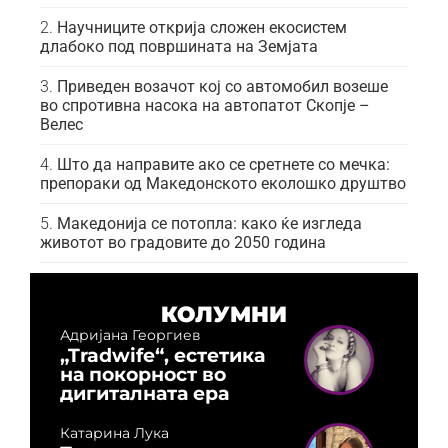
Научниците открија сложен екосистем
длабоко под површината на Земјата
Приведен возачот кој со автомобил возеше
во спротивна насока на автопатот Скопје –
Велес
Што да направите ако се сретнете со мечка:
препораки од Македонското еколошко друштво
Македонија се потопла: како ќе изгледа
животот во градовите до 2050 година
КОЛУМНИ
Адријана Георгиев
„Tradwife“, естетика
на покорност во
дигиталната ера
Катарина Лука