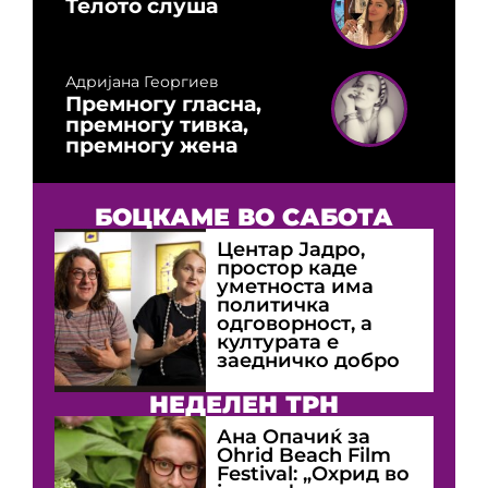
Телото слуша
Адријана Георгиев
Премногу гласна,
премногу тивка,
премногу жена
БОЦКАМЕ ВО САБОТА
Центар Јадро,
простор каде
уметноста има
политичка
одговорност, а
културата е
заедничко добро
НЕДЕЛЕН ТРН
Ана Опачиќ за
Оhrid Beach Film
Festival: „Охрид во