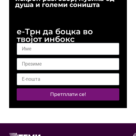
душа и големи соништа
За
и 
е-Трн да боцка во
твојот инбокс
Претплати се!