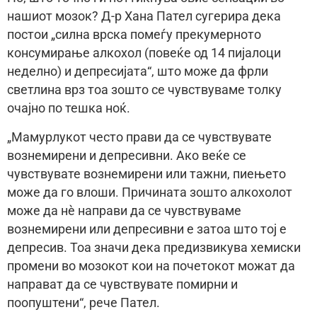
нашиот мозок? Д-р Хана Пател сугерира дека
постои „силна врска помеѓу прекумерното
консумирање алкохол (повеќе од 14 пијалоци
неделно) и депресијата“, што може да фрли
светлина врз тоа зошто се чувствуваме толку
очајно по тешка ноќ.
„Мамурлукот често прави да се чувствувате
вознемирени и депресивни. Ако веќе се
чувствувате вознемирени или тажни, пиењето
може да го влоши. Причината зошто алкохолот
може да нè направи да се чувствуваме
вознемирени или депресивни е затоа што тој е
депресив. Тоа значи дека предизвикува хемиски
промени во мозокот кои на почетокот можат да
направат да се чувствувате помирни и
поопуштени“, рече Пател.