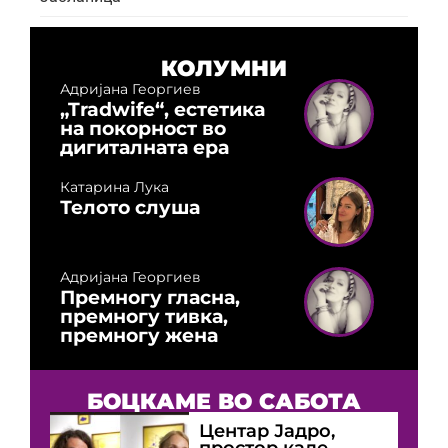
КОЛУМНИ
Адријана Георгиев
„Tradwife“, естетика
на покорност во
дигиталната ера
Катарина Лука
Телото слуша
Адријана Георгиев
Премногу гласна,
премногу тивка,
премногу жена
БОЦКАМЕ ВО САБОТА
Центар Јадро,
простор каде