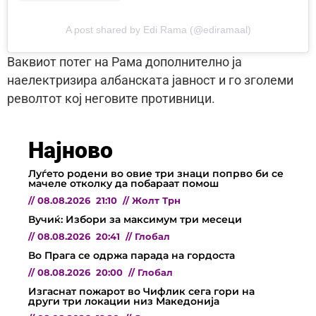
A post shared by Edi Rama (@ediramaal)
Ваквиот потег на Рама дополнително ја
наелектризира албанската јавност и го зголеми
револтот кој неговите противници.
Најново
Луѓето родени во овие три знаци попрво би се
мачеле отколку да побараат помош
//
08.08.2026
21:10
//
Жолт Трн
Вучиќ: Избори за максимум три месеци
//
08.08.2026
20:41
//
Глобал
Во Прага се одржа парада на гордоста
//
08.08.2026
20:00
//
Глобал
Изгаснат пожарот во Чифлик сега гори на
други три локации низ Македонија