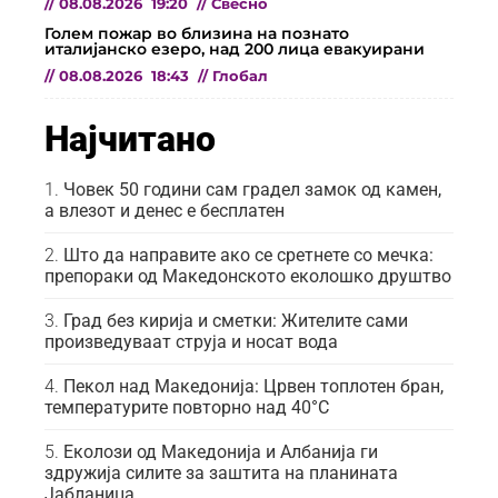
//
08.08.2026
19:20
//
Свесно
Голем пожар во близина на познато
италијанско езеро, над 200 лица евакуирани
//
08.08.2026
18:43
//
Глобал
Најчитано
Човек 50 години сам градел замок од камен,
а влезот и денес е бесплатен
Што да направите ако се сретнете со мечка:
препораки од Македонското еколошко друштво
Град без кирија и сметки: Жителите сами
произведуваат струја и носат вода
Пекол над Македонија: Црвен топлотен бран,
температурите повторно над 40°C
Еколози од Македонија и Албанија ги
здружија силите за заштита на планината
Јабланица