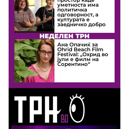
уметноста има
политичка
одговорност, а
културата е
заедничко добро
НЕДЕЛЕН ТРН
Ана Опачиќ за
Оhrid Beach Film
Festival: „Охрид во
јули е филм на
Сорентино“