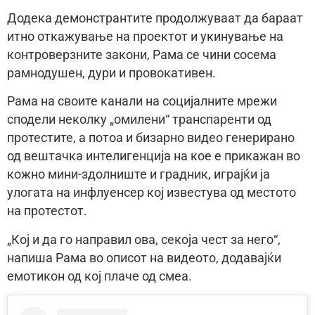
Додека демонстрантите продолжуваат да бараат
итно откажување на проектот и укинување на
контроверзните закони, Рама се чини сосема
рамнодушен, дури и провокативен.
Рама на своите канали на социјалните мрежи
сподели неколку „омилени“ транспаренти од
протестите, а потоа и бизарно видео генерирано
од вештачка интелигенција на кое е прикажан во
кожно мини-здолниште и градник, играјќи ја
улогата на инфлуенсер кој известува од местото
на протестот.
„Кој и да го направил ова, секоја чест за него“,
напиша Рама во описот на видеото, додавајќи
емотикон од кој плаче од смеа.