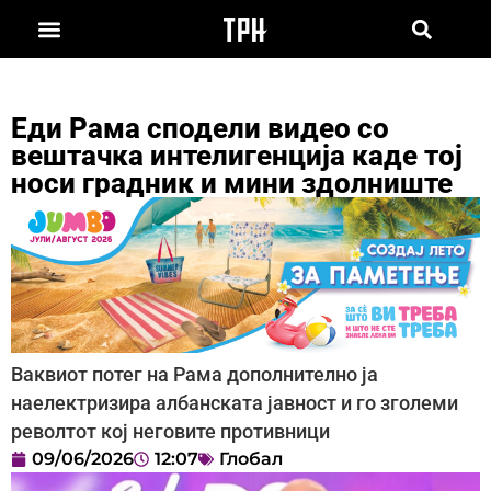
Еди Рама сподели видео со
вештачка интелигенција каде тој
носи градник и мини здолниште
Ваквиот потег на Рама дополнително ја
наелектризира албанската јавност и го зголеми
револтот кој неговите противници
09/06/2026
12:07
Глобал