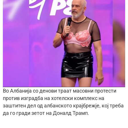
Во Албанија со денови траат масовни протести
против изградба на хотелски комплекс на
заштитен дел од албанското крајбрежје, кој треба
да го гради зетот на Доналд Трамп.