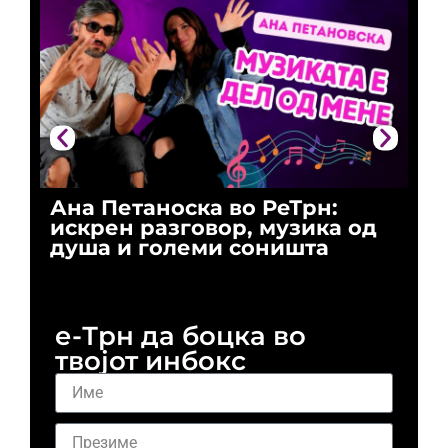
Ана Петаноска во РеТрн:
Ри
искрен разговор, музика од
го
душа и големи соништа
За
и 
е-Трн да боцка во
твојот инбокс