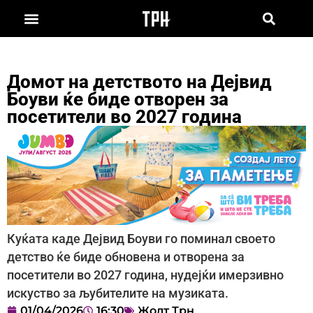
Домот на детството на Дејвид
Боуви ќе биде отворен за
посетители во 2027 година
Куќата каде Дејвид Боуви го поминал своето
детство ќе биде обновена и отворена за
посетители во 2027 година, нудејќи имерзивно
искуство за љубителите на музиката.
01/04/2026
16:30
Жолт Трн