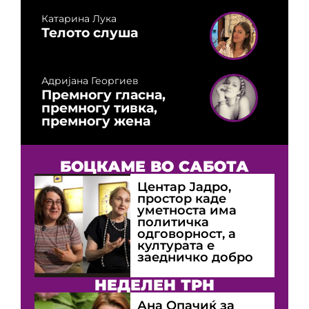
Катарина Лука
Телото слуша
Адријана Георгиев
Премногу гласна,
премногу тивка,
премногу жена
БОЦКАМЕ ВО САБОТА
Центар Јадро,
простор каде
уметноста има
политичка
одговорност, а
културата е
заедничко добро
НЕДЕЛЕН ТРН
Ана Опачиќ за