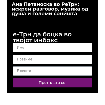
Ана Петаноска во РеТрн:
Ри
искрен разговор, музика од
го
душа и големи соништа
За
и 
е-Трн да боцка во
твојот инбокс
Претплати се!