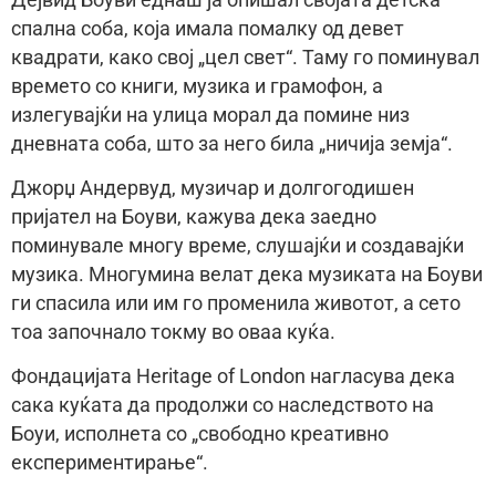
спална соба, која имала помалку од девет
квадрати, како свој „цел свет“. Таму го поминувал
времето со книги, музика и грамофон, а
излегувајќи на улица морал да помине низ
дневната соба, што за него била „ничија земја“.
Джорџ Андервуд, музичар и долгогодишен
пријател на Боуви, кажува дека заедно
поминувале многу време, слушајќи и создавајќи
музика. Многумина велат дека музиката на Боуви
ги спасила или им го променила животот, а сето
тоа започнало токму во оваа куќа.
Фондацијата Heritage of London нагласува дека
сака куќата да продолжи со наследството на
Боуи, исполнета со „свободно креативно
експериментирање“.