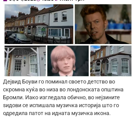
Дејвид Боуви го поминал своето детство во
скромна куќа во низа во лондонската општина
Бромли. Иако изгледала обично, во нејзините
ѕидови се испишала музичка историја што го
одредила патот на идната музичка икона.