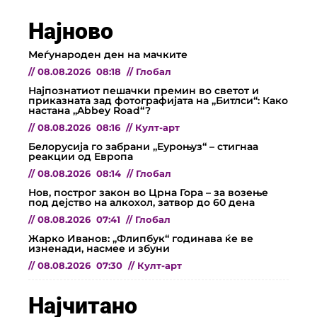
Најново
Меѓународен ден на мачките
//
08.08.2026
08:18
//
Глобал
Најпознатиот пешачки премин во светот и
приказната зад фотографијата на „Битлси“: Како
настана „Abbey Road“?
//
08.08.2026
08:16
//
Култ-арт
Белорусија го забрани „Еуроњуз“ – стигнаа
реакции од Европа
//
08.08.2026
08:14
//
Глобал
Нов, построг закон во Црна Гора – за возење
под дејство на алкохол, затвор до 60 дена
//
08.08.2026
07:41
//
Глобал
Жарко Иванов: „Флипбук“ годинава ќе ве
изненади, насмее и збуни
//
08.08.2026
07:30
//
Култ-арт
Најчитано