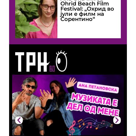
Оhrid Beach Film
Festival: „Охрид во
јули е филм на
Сорентино“