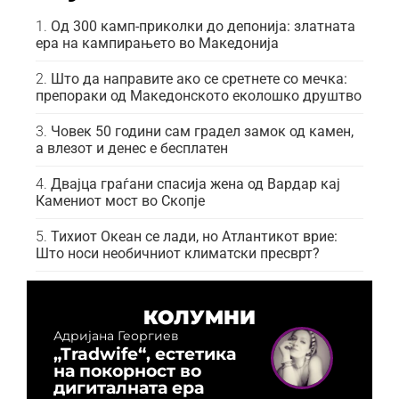
Од 300 камп-приколки до депонија: златната
ера на кампирањето во Македонија
Што да направите ако се сретнете со мечка:
препораки од Македонското еколошко друштво
Човек 50 години сам градел замок од камен,
а влезот и денес е бесплатен
Двајца граѓани спасија жена од Вардар кај
Камениот мост во Скопје
Тихиот Океан се лади, но Атлантикот врие:
Што носи необичниот климатски пресврт?
КОЛУМНИ
Адријана Георгиев
„Tradwife“, естетика
на покорност во
дигиталната ера