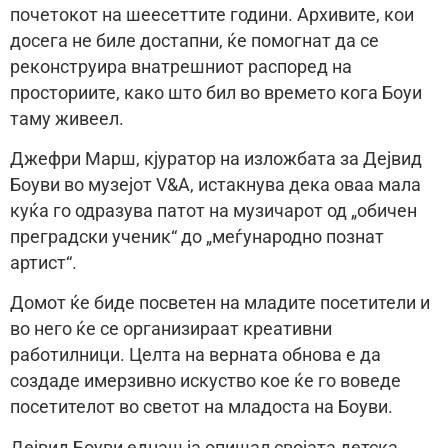
почетокот на шеесеттите години. Архивите, кои
досега не биле достапни, ќе помогнат да се
реконструира внатрешниот распоред на
просториите, како што бил во времето кога Боуи
таму живеел.
Джефри Марш, кјуратор на изложбата за Дејвид
Боуви во музејот V&A, истакнува дека оваа мала
куќа го одразува патот на музичарот од „обичен
преградски ученик“ до „меѓународно познат
артист“.
Домот ќе биде посветен на младите посетители и
во него ќе се организираат креативни
работилници. Целта на верната обнова е да
создаде имерзивно искуство кое ќе го воведе
посетителот во светот на младоста на Боуви.
Дејвид Боуви еднаш ја опишал својата детска