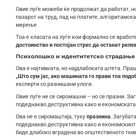
Овие луѓе можеби ќе продолжат да работат, н
пазарот на труд, пад на платите, алгоритамска
мерење
Тоа е класата на луѓе кои формално се вработ
достоинство и постојан стрес да останат реле
Психолошко и идентитетско страдање 
Ова е најтивката, но најдлабоката штета. Пра
„Што сум јас, ако машината го прави тоа подо
експерти со разнишани улоги.
Овие луѓе не се сиромашни – но се празни. За
подеднакво деструктивна како и економската
Ова не е сиромаштија, туку
празнина
. Загубат
подеднакво деструктивна како и економскиот п
биде длабоко вградена во општественото тки