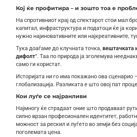
Кој ќе профитира – и зошто тоа е проб
На спротивниот крај од спектарот стои мал бр
капитал, инфраструктура и податоци ќе ја кор
нужно најиновативните или најкреативните, ту
Тука доаѓаме до клучната точка,
вештачката и
дифолт
“. Таа по природа ја зголемува неедна
само ги користат.
Историјата ни го има покажано ова сценарио 
глобализација. Разликата е што овој пат проце
Кои луѓе се најранливи
Најмногу ќе страдаат оние што продаваат рут
силно врзан професионален идентитет, работн
можност за рескил и луѓето во земји без соција
поголемата цена.