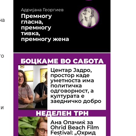
Адријана Георгиев
Премногу
на
гласна,
премногу
тивка,
премногу жена
то
БОЦКАМЕ ВО САБОТА
Центар Јадро,
простор каде
уметноста има
политичка
одговорност, а
културата е
заедничко добро
 и
НЕДЕЛЕН ТРН
Ана Опачиќ за
Оhrid Beach Film
Festival: „Охрид