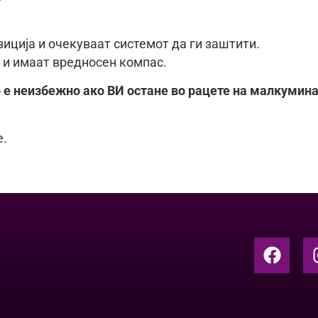
иција и очекуваат системот да ги заштити.
 и имаат вредносен компас.
 е неизбежно ако ВИ остане во рацете на малкумина
е.