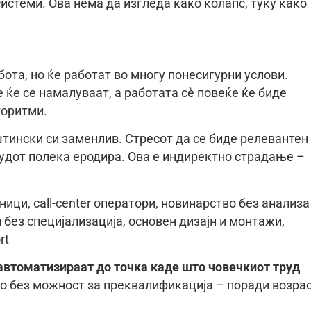
стеми. Ова нема да изгледа како колапс, туку како
бота, но ќе работат во многу понесигурни услови.
 ќе се намалуваат, а работата сè повеќе ќе биде
горитми.
уштински си заменлив. Стресот да се биде релевантен
трудот полека еродира. Ова е индиректно страдање –
ици, call-center оператори, новинарство без анализа
без специјализација, основен дизајн и монтажи,
rt
автоматизираат до точка каде што човечкиот труд
то без можност за преквалификација – поради возрас