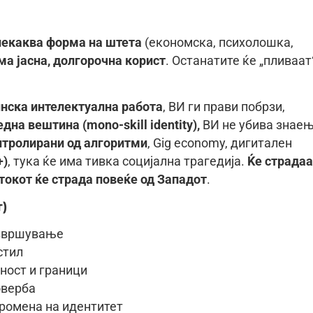
некаква форма на штета
(економска, психолошка,
ма јасна, долгорочна корист
. Останатите ќе „пливаат
инска интелектуална работа
, ВИ ги прави побрзи,
една вештина (mono-skill identity),
ВИ не убива знае
нтролирани од алгоритми
, Gig economy, дигитален
+)
, тука ќе има тивка социјална трагедија.
Ќе страдаа
токот ќе страда повеќе од Западот
.
)
извршување
стил
ност и граници
оверба
ромена на идентитет