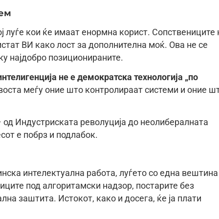
лем
ој луѓе кои ќе имаат енормна корист. Сопствениците 
истат ВИ како лост за дополнителна моќ. Ова не се
ку најдобро позиционираните.
нтелигенција не е демократска технологија „по
квоста меѓу оние што контролираат системи и оние ш
– од Индустриската револуција до неолибералната
сот е побрз и подлабок.
инска интелектуална работа, луѓето со една вештина
иците под алгоритамски надзор, постарите без
лна заштита. Истокот, како и досега, ќе ја плати