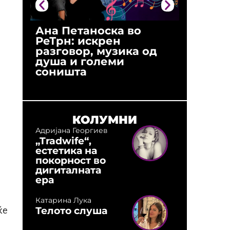
Ана Петаноска во
Ристо 
РеТрн: искрен
(Арханг
разговор, музика од
години
душа и големи
студио:
соништа
музика,
оловни
КОЛУМНИ
Адријана Георгиев
„Tradwife“,
естетика на
покорност во
дигиталната
ера
Катарина Лука
Телото слуша
ќе