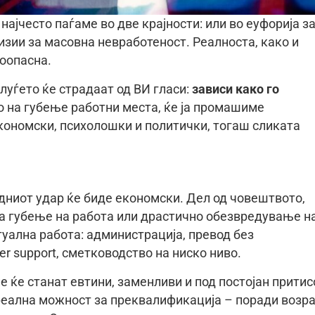
најчесто паѓаме во две крајности: или во еуфорија з
изии за масовна невработеност. Реалноста, како и
поопасна.
луѓето ќе страдаат од ВИ гласи:
зависи како го
о на губење работни места, ќе ја промашиме
економски, психолошки и политички, тогаш сликата
едниот удар ќе биде економски. Дел од човештвото,
а губење на работа или драстично обезвредување н
туална работа: администрација, превод без
r support, сметководство на ниско ниво.
е ќе станат евтини, заменливи и под постојан притис
реална можност за преквалификација – поради возра