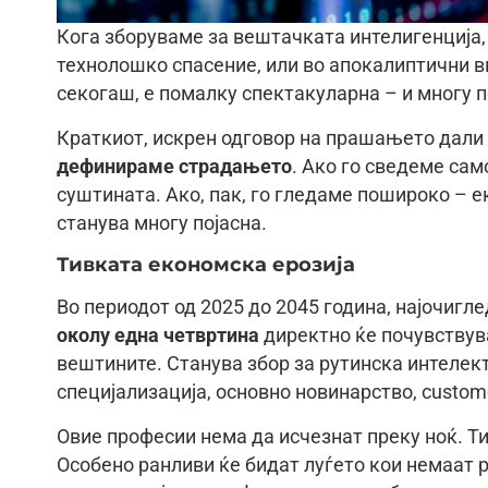
Кога зборуваме за вештачката интелигенција, 
технолошко спасение, или во апокалиптични в
секогаш, е помалку спектакуларна – и многу 
Краткиот, искрен одговор на прашањето дали 
дефинираме страдањето
. Ако го сведеме сам
суштината. Ако, пак, го гледаме пошироко – 
станува многу појасна.
Тивката економска ерозија
Во периодот од 2025 до 2045 година, најочигл
околу една четвртина
директно ќе почувствув
вештините. Станува збор за рутинска интелек
специјализација, основно новинарство, custome
Овие професии нема да исчезнат преку ноќ. Ти
Особено ранливи ќе бидат луѓето кои немаат 