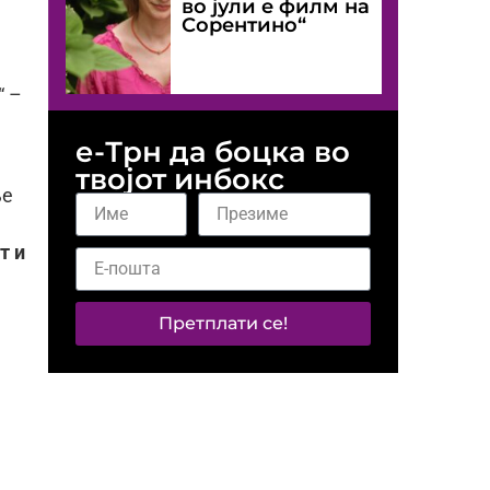
во јули е филм на
Сорентино“
“ –
е-Трн да боцка во
твојот инбокс
ње
т и
Претплати се!