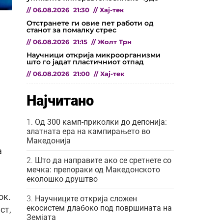
//
06.08.2026
21:30
//
Хај-тек
а
Отстранете ги овие пет работи од
станот за помалку стрес
//
06.08.2026
21:15
//
Жолт Трн
Научници открија микроорганизми
што го јадат пластичниот отпад
//
06.08.2026
21:00
//
Хај-тек
Најчитано
Од 300 камп-приколки до депонија:
златната ера на кампирањето во
Македонија
а
Што да направите ако се сретнете со
мечка: препораки од Македонското
еколошко друштво
ок.
Научниците открија сложен
екосистем длабоко под површината на
ст,
Земјата