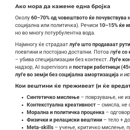
Ако мора да кажеме една бројка
Околу
60–70% од човештвото ќе почувствува 
социјална или политичка). Речиси
10–15% ќе и
но во многу потурбулентна вода.
Најмногу ќе страдаат
луѓе што продаваат рут
поевтини и постојано достапни. Потоа л
уѓе со 
– убива специјализации без контекст.
Луѓе ко
надзор, AI supervisors и
постари работници (45
луѓе во земји без социјална амортизација
и и
с
Кои вештини ќе преживеат (и ќе вредат
Синтетичко мислење
– поврзување, не 
Контекстуална креативност
– смисла, не 
Морална и политичка проценка
– одговор
Физички и релациски вештини
– тело + д
Meta-skills
– учење, критичко мислење, п