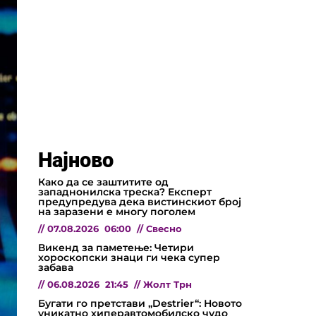
Најново
Како да се заштитите од
западнонилска треска? Експерт
предупредува дека вистинскиот број
на заразени е многу поголем
//
07.08.2026
06:00
//
Свесно
Викенд за паметење: Четири
хороскопски знаци ги чека супер
забава
//
06.08.2026
21:45
//
Жолт Трн
Бугати го претстави „Destrier“: Новото
уникатно хиперавтомобилско чудо