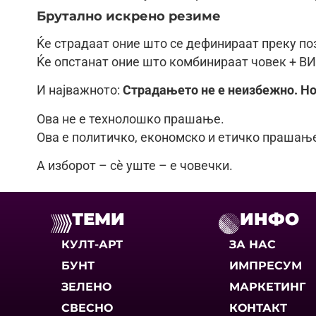
Брутално искрено резиме
Ќе страдаат оние што се дефинираат преку поз
Ќе опстанат оние што комбинираат човек + ВИ
И најважното:
Страдањето не е неизбежно. Но
Ова не е технолошко прашање.
Ова е политичко, економско и етичко прашањ
А изборот – сè уште – е човечки.
ТЕМИ
ИНФО
КУЛТ-АРТ
ЗА НАС
БУНТ
ИМПРЕСУМ
ЗЕЛЕНО
МАРКЕТИНГ
СВЕСНО
КОНТАКТ