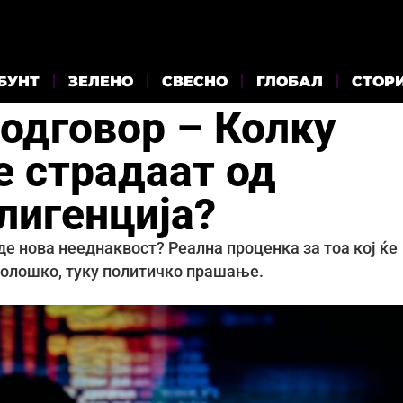
БУНТ
ЗЕЛЕНО
СВЕСНО
ГЛОБАЛ
СТОР
 одговор – Колку
е страдаат од
лигенција?
де нова нееднаквост? Реална проценка за тоа кој ќе
хнолошко, туку политичко прашање.