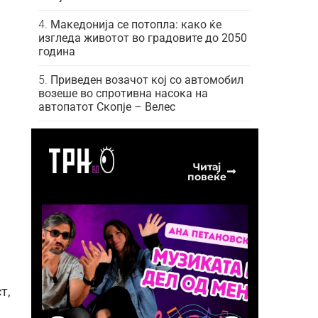
Македонија се потопла: како ќе
изгледа животот во градовите до 2050
година
Приведен возачот кој со автомобил
возеше во спротивна насока на
автопатот Скопје – Велес
Читај
повеќе
т,