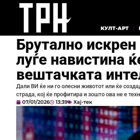
КУЛТ-АРТ
Брутално искрен
луѓе навистина ќ
вештачката инте
Дали ВИ ќе ни го олесни животот или ќе созда
страда, кој ќе профитира и зошто ова не е те
07/01/2026
13:39
Хај-тек