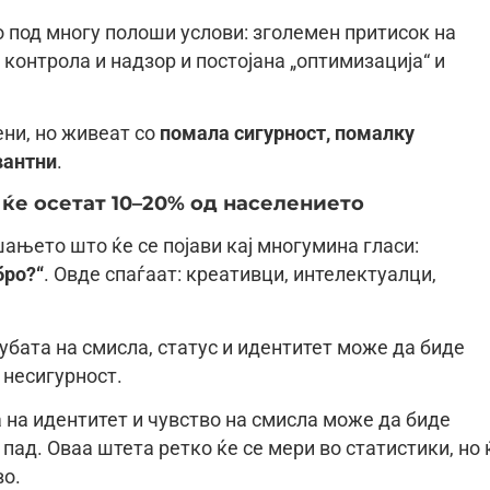
о под многу полоши услови: зголемен притисок на
 контрола и надзор и постојана „оптимизација“ и
ени, но живеат со
помала сигурност, помалку
вантни
.
ќе осетат 10–20% од населението
шањето што ќе се појави кај многумина гласи:
бро?“
. Овде спаѓаат: креативци, интелектуалци,
губата на смисла, статус и идентитет може да биде
 несигурност.
а на идентитет и чувство на смисла може да биде
ад. Оваа штета ретко ќе се мери во статистики, но 
во.