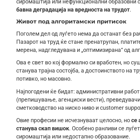
сиромаштија или нефункционални образовни си
бавна деградација на вредноста на трудот
.
Живот под алгоритамски притисок
Поголем дел од луѓето нема да останат без ра
Пазарот на труд ќе стане пренатрупан, платите
мерена, надгледувана и „оптимизирана“ од ал
Ова е свет во кој формално си вработен, но с
станува трајна состојба, а достоинството на 
потивко, но масовно.
Најпогодени ќе бидат: административни работн
(препишување, агенциски вести), преведувачи 
сметководство на ниско ниво и customer suppo
Овие професии не исчезнуваат целосно, но
се 
станува скап вишок
. Особено ранливи се луѓе
сиромаштија или недостапно образование.