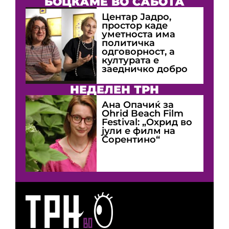
БОЦКАМЕ ВО САБОТА
Центар Јадро,
простор каде
уметноста има
политичка
одговорност, а
културата е
заедничко добро
НЕДЕЛЕН ТРН
Ана Опачиќ за
Оhrid Beach Film
Festival: „Охрид во
јули е филм на
Сорентино“