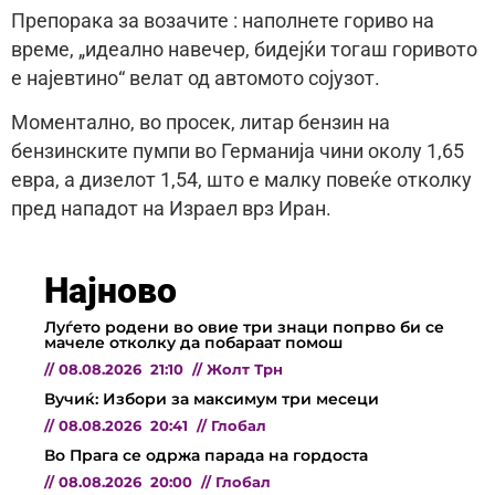
Препорака за возачите : наполнете гориво на
време, „идеално навечер, бидејќи тогаш горивото
е најевтино“ велат од автомото сојузот.
Моментално, во просек, литар бензин на
бензинските пумпи во Германија чини околу 1,65
евра, а дизелот 1,54, што е малку повеќе отколку
пред нападот на Израел врз Иран.
Најново
Луѓето родени во овие три знаци попрво би се
мачеле отколку да побараат помош
//
08.08.2026
21:10
//
Жолт Трн
Вучиќ: Избори за максимум три месеци
//
08.08.2026
20:41
//
Глобал
Во Прага се одржа парада на гордоста
//
08.08.2026
20:00
//
Глобал