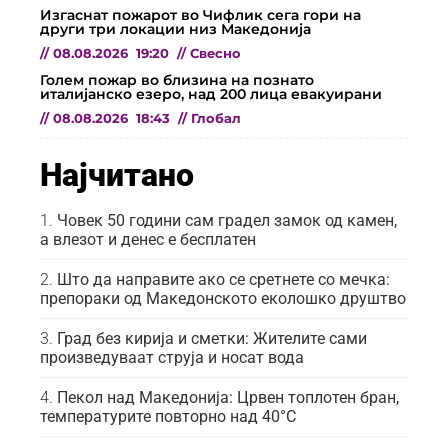
Изгаснат пожарот во Чифлик сега гори на
други три локации низ Македонија
//
08.08.2026
19:20
//
Свесно
Голем пожар во близина на познато
италијанско езеро, над 200 лица евакуирани
//
08.08.2026
18:43
//
Глобал
Најчитано
Човек 50 години сам градел замок од камен,
а влезот и денес е бесплатен
Што да направите ако се сретнете со мечка:
препораки од Македонското еколошко друштво
Град без кирија и сметки: Жителите сами
произведуваат струја и носат вода
Пекол над Македонија: Црвен топлотен бран,
температурите повторно над 40°C