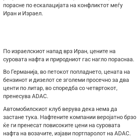
порасне по ескалацијата на конфликтот меѓу
Иран и Израел.
По израелскиот напад врз Иран, цените на
суровата нафта и природниот гас нагло пораснаа.
Во Германија, во петокот попладнето, цената на
бензинот и дизелот се зголеми просечно за два
центи по литар, во споредба со четвртокот,
пренесува ADAC.
Автомобилскиот клуб верува дека нема да
застане тука. Нафтените компании веројатно брзо
ќе ги пренесат повисоките цени на суровата
нафта на возачите, изјави портпаролот на ADAC.