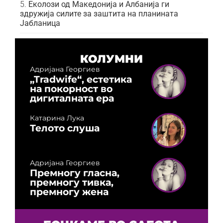
Еколози од Македонија и Албанија ги
здружија силите за заштита на планината
Јабланица
КОЛУМНИ
Адријана Георгиев
„Tradwife“, естетика
на покорност во
дигиталната ера
Катарина Лука
Телото слуша
Адријана Георгиев
Премногу гласна,
премногу тивка,
премногу жена