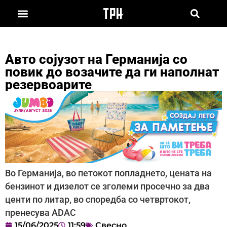
Авто сојузот на Германија со
повик до возачите да ги наполнат
резервоарите
Во Германија, во петокот попладнето, цената на
бензинот и дизелот се зголеми просечно за два
центи по литар, во споредба со четвртокот,
пренесува ADAC
15/06/2025
11:59
Свесно