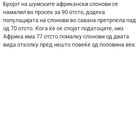
Бројот на шумските африкански слонови се
намалил во просек за 90 отсто, додека
популацијата на слонови во савана претрпела пад
од 70 отсто. Кога ќе се спојат податоците, низ
Африка има 77 отсто помалку слонови од двата
вида отколку пред нешто повеќе од половина век.