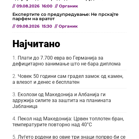
//
09.08.2026
16:00
//
Органик
Експертите со предупредување: Не прскајте
парфем на вратот
//
09.08.2026
15:30
//
Органик
Најчитано
Плати до 7.700 евра во Германија за
дефицитарно занимање што не бара диплома
Човек 50 години сам градел замок од камен,
а влезот и денес е бесплатен
Еколози од Македонија и Албанија ги
здружија силите за заштита на планината
Јабланица
Пекол над Македонија: Црвен топлотен бран,
температурите повторно над 40°C
Луѓето родени во овие три знаци попрво би се