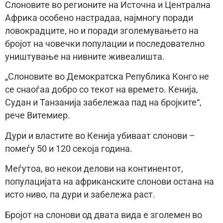
Слоновите во регионите на Источна и Централна
Африка особено настрадаа, најмногу поради
ловокрадците, но и поради зголемувањето на
бројот на човечки популации и последователно
уништување на нивните живеалишта.
„Слоновите во Демократска Република Конго не
се снаоѓаа добро со текот на времето. Кенија,
Судан и Танзанија забележаа пад на бројките“,
рече Витемиер.
Дури и властите во Кенија убиваат слонови –
помеѓу 50 и 120 секоја година.
Меѓутоа, во некои делови на континентот,
популацијата на африканските слонови остана на
исто ниво, па дури и забележа раст.
Бројот на слонови од двата вида е зголемен во