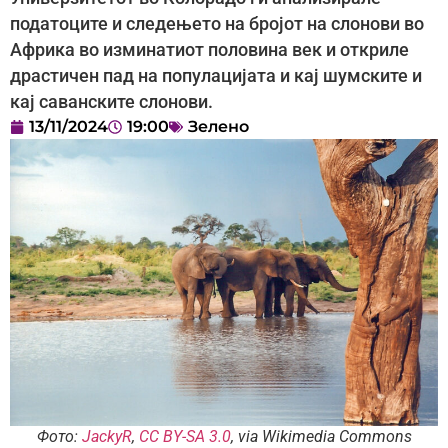
податоците и следењето на бројот на слонови во
Африка во изминатиот половина век и откриле
драстичен пад на популацијата и кај шумските и
кај саванските слонови.
13/11/2024
19:00
Зелено
Фото:
JackyR
,
CC BY-SA 3.0
, via Wikimedia Commons