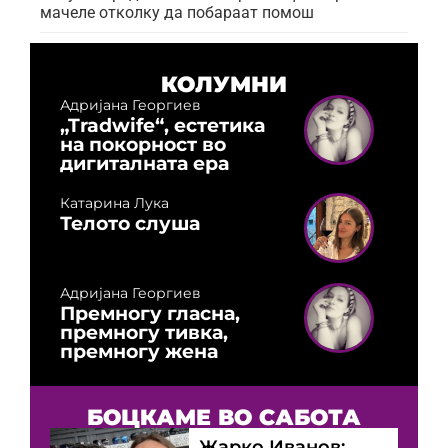
мачеле отколку да побараат помош
КОЛУМНИ
Адријана Георгиев
„Tradwife“, естетика
на покорност во
дигиталната ера
Катарина Лука
Телото слуша
Адријана Георгиев
Премногу гласна,
премногу тивка,
премногу жена
БОЦКАМЕ ВО САБОТА
Жарко Иванов: