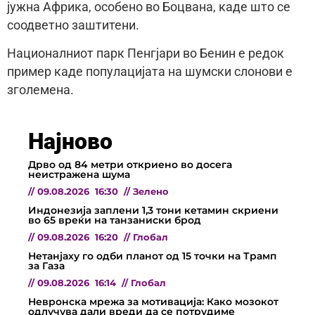
јужна Африка, особено во Боцвана, каде што се
соодветно заштитени.
Националниот парк Пенгјари во Бенин е редок
пример каде популацијата на шумски слонови е
зголемена.
Најново
Дрво од 84 метри откриено во досега
неистражена шума
//
09.08.2026
16:30
//
Зелено
Индонезија заплени 1,3 тони кетамин скриени
во 65 вреќи на танзаниски брод
//
09.08.2026
16:20
//
Глобал
Нетанјаху го одби планот од 15 точки на Трамп
за Газа
//
09.08.2026
16:14
//
Глобал
Невронска мрежа за мотивација: Како мозокот
одлучува дали вреди да се потрудиме