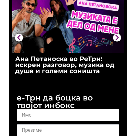
Ана Петаноска во РеТрн:
Ри
искрен разговор, музика од
го
душа и големи соништа
За
и 
е-Трн да боцка во
твојот инбокс