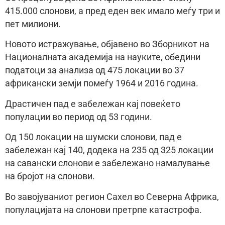
415.000 слонови, а пред еден век имало меѓу три и
пет милиони.
Новото истражување, објавено во Зборникот на
Националната академија на науките, обедини
податоци за анализа од 475 локации во 37
африкански земји помеѓу 1964 и 2016 година.
Драстичен пад е забележан кај повеќето
популации во период од 53 години.
Од 150 локации на шумски слонови, пад е
забележан кај 140, додека на 235 од 325 локации
на савански слонови е забележано намалување
на бројот на слонови.
Во завојуваниот регион Сахел во Северна Африка,
популацијата на слонови претрпе катастрофа.