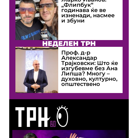
„Флипбук“
годинава ќе ве
изненади, насмее
и збуни
НЕДЕЛЕН ТРН
Проф. д-р
Александар
Трајковски: Што ќе
изгубевме без Ана
Липша? Многу –
духовно, културно,
општествено