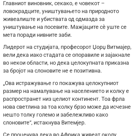
Главниот виновник, секако, е човекот –
ловокрадците, уништувањето на природното
живеалиште и убиствата од одмазда за
уништување на посевите. Мажјаците сè уште се
мета поради нивните заби.
Лидерот на студијата, професорот Џорџ Витмајер,
вели дека иако стадата се опоравиле и зајакнале
во некои области, но дека целокупната приказна
за бројот на слоновите не е позитивна.
„Ова истражување го покажува целокупниот
размер на намалување на населението и колку е
распространет низ целиот континент. Тоа фрла
нова светлина за тоа колку брзо може да исчезне
нешто толку големо и забележливо како
слоновите“, истакнува Витемјер.
Се проценува дека во Африка живеат околу