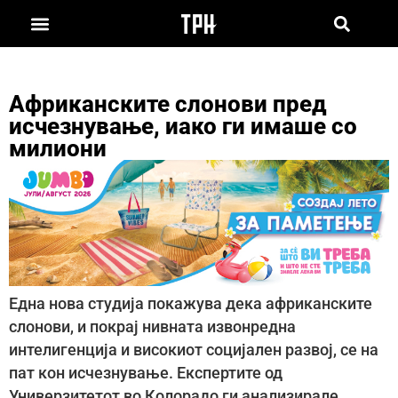
Африканските слонови пред
исчезнување, иако ги имаше со
милиони
Една нова студија покажува дека африканските
слонови, и покрај нивната извонредна
интелигенција и високиот социјален развој, се на
пат кон исчезнување. Експертите од
Универзитетот во Колорадо ги анализирале