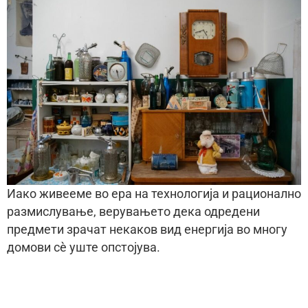
Иако живееме во ера на технологија и рационално
размислување, верувањето дека одредени
предмети зрачат некаков вид енергија во многу
домови сè уште опстојува.