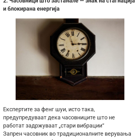
2. Часовници што застанале — знак на стагнација
и блокирана енергија
Експертите за фенг шуи, исто така,
предупредуваат дека часовниците што не
работат задржуваат „стари вибрации“
Запрен часовник во традиционалните верувања