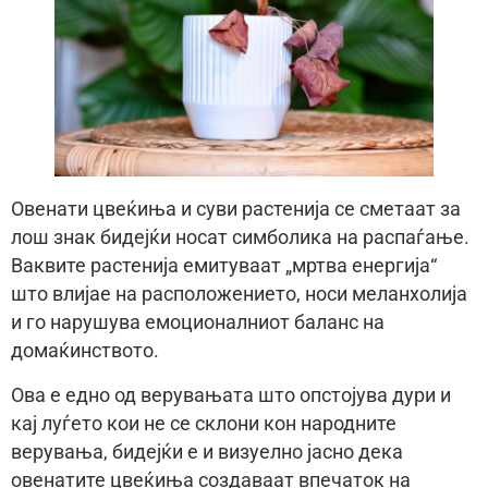
Овенати цвеќиња и суви растенија се сметаат за
лош знак бидејќи носат симболика на распаѓање.
Ваквите растенија емитуваат „мртва енергија“
што влијае на расположението, носи меланхолија
и го нарушува емоционалниот баланс на
домаќинството.
Ова е едно од верувањата што опстојува дури и
кај луѓето кои не се склони кон народните
верувања, бидејќи е и визуелно јасно дека
овенатите цвеќиња создаваат впечаток на