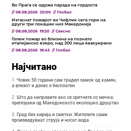
Во Прага се одржа парада на гордоста
//
08.08.2026
20:00
//
Глобал
Изгаснат пожарот во Чифлик сега гори на
други три локации низ Македонија
//
08.08.2026
19:20
//
Свесно
Голем пожар во близина на познато
италијанско езеро, над 200 лица евакуирани
//
08.08.2026
18:43
//
Глобал
Најчитано
Човек 50 години сам градел замок од камен,
а влезот и денес е бесплатен
Што да направите ако се сретнете со мечка:
препораки од Македонското еколошко друштво
Град без кирија и сметки: Жителите сами
произведуваат струја и носат вода