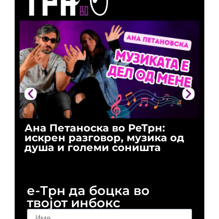
Ана Петаноска во РеТрн:
Ри
искрен разговор, музика од
го
душа и големи соништа
За
и 
е-Трн да боцка во
твојот инбокс