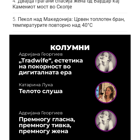
Двајца граѓани спасија жена од Вардар кај
Камениот мост во Скопје
Пекол над Македонија: Црвен топлотен бран,
температурите повторно над 40°C
КОЛУМНИ
Адријана Георгиев
„Tradwife“, естетика
на покорност во
дигиталната ера
Катарина Лука
Телото слуша
Адријана Георгиев
Премногу гласна,
премногу тивка,
премногу жена