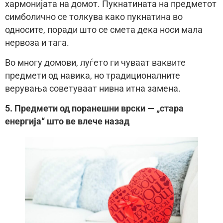
хармонијата на домот. Пукнатината на предметот
симболично се толкува како пукнатина во
односите, поради што се смета дека носи мала
нервоза и тага.
Во многу домови, луѓето ги чуваат ваквите
предмети од навика, но традиционалните
верувања советуваат нивна итна замена.
5. Предмети од поранешни врски — „стара
енергија“ што ве влече назад