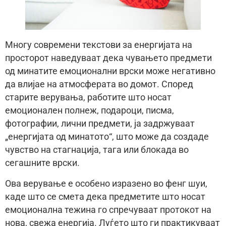
Многу современи текстови за енергијата на
просторот наведуваат дека чувањето предмети
од минатите емоционални врски може негативно
да влијае на атмосферата во домот. Според
старите верувања, работите што носат
емоционален полнеж, подароци, писма,
фотографии, лични предмети, ја задржуваат
„енергијата од минатото“, што може да создаде
чувство на стагнација, тага или блокада во
сегашните врски.
Ова верување е особено изразено во фенг шуи,
каде што се смета дека предметите што носат
емоционална тежина го спречуваат протокот на
нова, свежа енергија. Луѓето што ги практикуваат