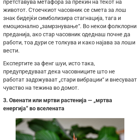
претставува метафора за прекин на текот на
животот. Стоечкиот часовник се смета за лош
знак бидејќи симболизира стагнација, тага и
емоционално „замрзнување“. Во некои фолклорни
преданија, ако стар часовник одеднаш почне да
работи, тоа дури се толкува и како најава за лоши
вести.
Експертите за фенг шуи, исто така,
предупредуваат дека часовниците што не
работат задржуваат „стари вибрации“ и внесуваат
чувство на тежина во домот.
3. Овенати или мртви растенија — „мртва
енергија“ во вселената