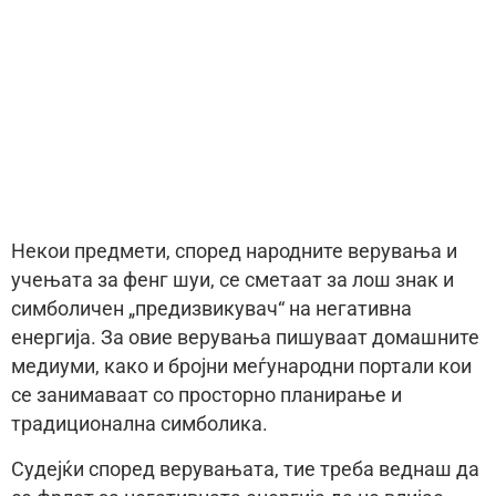
Некои предмети, според народните верувања и
учењата за фенг шуи, се сметаат за лош знак и
симболичен „предизвикувач“ на негативна
енергија. За овие верувања пишуваат домашните
медиуми, како и бројни меѓународни портали кои
се занимаваат со просторно планирање и
традиционална симболика.
Судејќи според верувањата, тие треба веднаш да