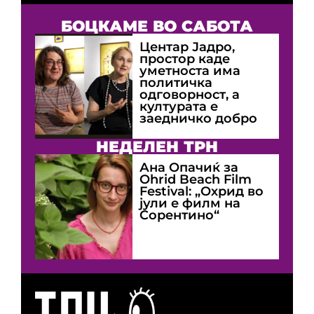
БОЦКАМЕ ВО САБОТА
Центар Јадро,
простор каде
уметноста има
политичка
одговорност, а
културата е
заедничко добро
НЕДЕЛЕН ТРН
Ана Опачиќ за
Оhrid Beach Film
Festival: „Охрид во
јули е филм на
Сорентино“