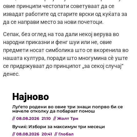
овие принципи честопати советуваат да се
извадат работите од старите врски од куќата за
да се направи место за нови почетоци.
Сепак, без оглед на тоа дали некој верува во
народни приказни и фенг шуи или не, овие
предмети носат симболика што се вкоренила во
нашата култура, поради што многумина сè уште
се придржуваат до принципот „за секој случај“
денес.
Најново
Луѓето родени во овие три знаци попрво би се
мачеле отколку да побараат помош
//
08.08.2026
21:10
//
Жолт Трн
Вучиќ: Избори за максимум три месеци
//
08.08.2026
20:41
//
Глобал