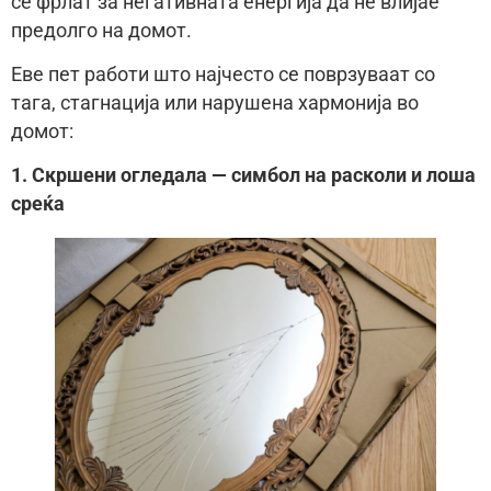
се фрлат за негативната енергија да не влијае
предолго на домот.
Еве пет работи што најчесто се поврзуваат со
тага, стагнација или нарушена хармонија во
домот:
1. Скршени огледала — симбол на расколи и лоша
среќа