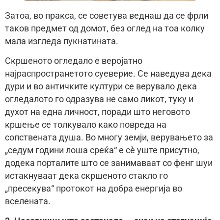
Затоа, во пракса, се советува веднаш да се фрли
таков предмет од домот, без оглед на тоа колку
мала изгледа пукнатината.
Скршеното огледало е веројатно
најраспространетото суеверие. Се наведува дека
дури и во античките култури се верувало дека
огледалото го одразува не само ликот, туку и
духот на една личност, поради што неговото
кршење се толкувало како повреда на
сопствената душа. Во многу земји, верувањето за
„седум години лоша среќа“ е сè уште присутно,
додека порталите што се занимаваат со фенг шуи
истакнуваат дека скршеното стакло го
„пресекува“ протокот на добра енергија во
вселената.