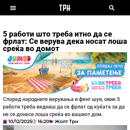
5 работи што треба итно да се
фрлат: Се верува дека носат лоша
среќа во домот
Според народните верувања и фенг шуи, овие 5
работи треба веднаш да се фрлат од куќата за да
не се донесе лоша среќа во вашиот дом.
10/12/2025
16:20
Жолт Трн