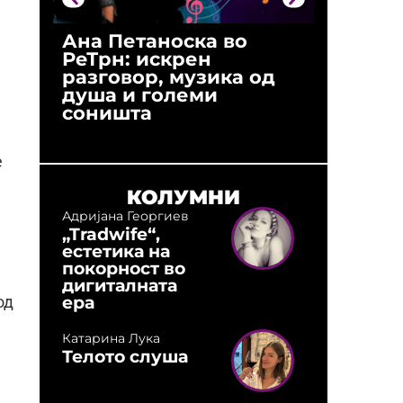
Ана Петаноска во
Ристо 
РеТрн: искрен
(Арханг
разговор, музика од
години
душа и големи
студио:
соништа
музика,
оловни
е
КОЛУМНИ
Адријана Георгиев
„Tradwife“,
естетика на
покорност во
дигиталната
ера
од
Катарина Лука
Телото слуша