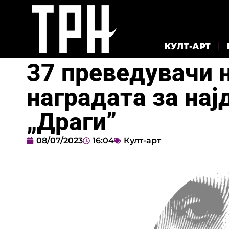
КУЛТ-АРТ
37 преведувачи 
наградата за нај
„Драги”
08/07/2023
16:04
Култ-арт