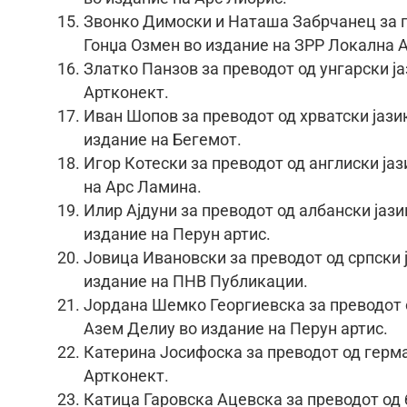
Звонко Димоски и Наташа Забрчанец за пр
Гонџа Озмен во издание на ЗРР Локална 
Златко Панзов за преводот од унгарски ј
Артконект.
Иван Шопов за преводот од хрватски јази
издание на Бегемот.
Игор Котески за преводот од англиски јаз
на Арс Ламина.
Илир Ајдуни за преводот од албански јази
издание на Перун артис.
Јовица Ивановски за преводот од српски 
издание на ПНВ Публикации.
Јордана Шемко Георгиевска за преводот о
Азем Делиу во издание на Перун артис.
Катерина Јосифоска за преводот од герма
Артконект.
Катица Гаровска Ацевска за преводот од 