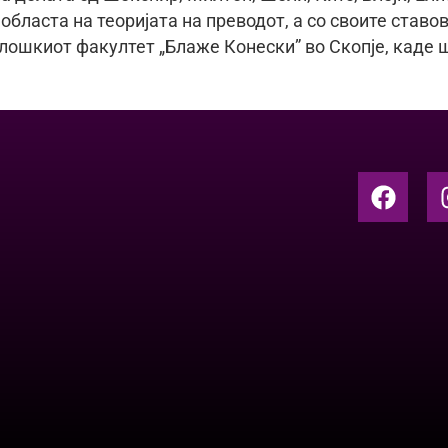
 областа на теоријата на преводот, а со своите ставо
олошкиот факултет „Блаже Конески” во Скопје, каде 