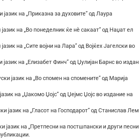
 јазик на „Приказна за духовите” од Лаура
јазик на „Во понеделник ќе нѐ сакаат” од Наџат ел
јазик на „Сите војни на Лара” од Војќех Јагелски во
 јазик на „Елизабет Финч” од Џулијан Барнс во изда
ки јазик на „Во спомен на спомените” од Марија
јазик на „Џакомо Џојс” од Џејмс Џојс во издание на
и јазик на „Гласот на Господарот” од Станислав Лем
и јазик на „Претпесни на постшпански и други песни
публикации.