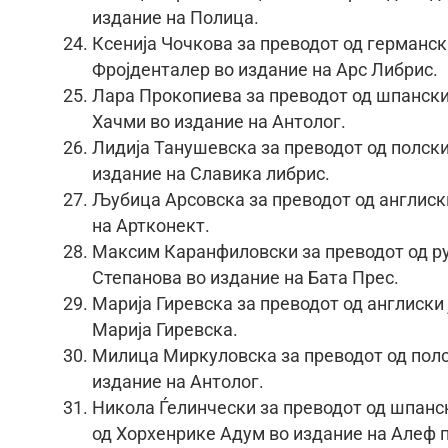
издание на Полица.
Ксенија Чочкова за преводот од германски
Фројденталер во издание на Арс Либрис.
Лара Прокопиева за преводот од шпански 
Хачми во издание на Антолог.
Лидија Танушевска за преводот од полски 
издание на Славика либрис.
Љубица Арсовска за преводот од англиски
на Артконект.
Максим Каранфиловски за преводот од рус
Степанова во издание на Бата Прес.
Марија Гиревска за преводот од англиски 
Марија Гиревска.
Милица Миркуловска за преводот од полск
издание на Антолог.
Никола Ѓелинчески за преводот од шпанск
од Хорхенрике Адум во издание на Алеф 