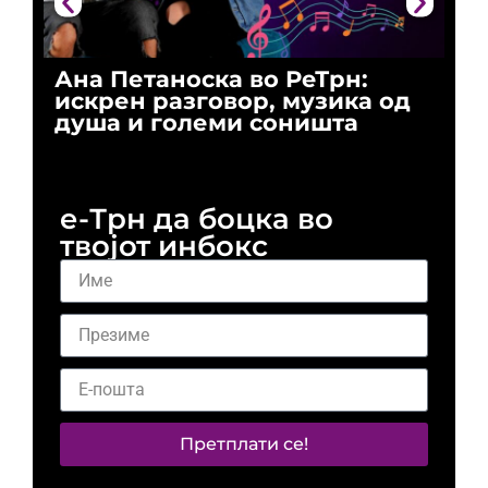
Ана Петаноска во РеТрн:
Ри
искрен разговор, музика од
го
душа и големи соништа
За
и 
е-Трн да боцка во
твојот инбокс
Претплати се!