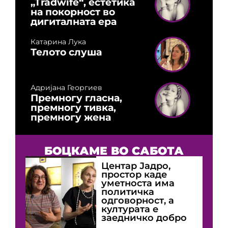
„Tradwife“, естетика
на покорност во
дигиталната ера
Катарина Лука
Телото слуша
Адријана Георгиев
Премногу гласна,
премногу тивка,
премногу жена
БОЦКАМЕ ВО САБОТА
Центар Јадро,
простор каде
уметноста има
политичка
одговорност, а
културата е
заедничко добро