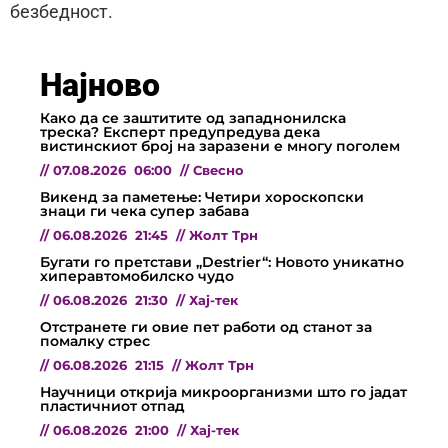
безбедност.
Најново
Како да се заштитите од западнонилска
треска? Експерт предупредува дека
вистинскиот број на заразени е многу поголем
//
07.08.2026
06:00
//
Свесно
Викенд за паметење: Четири хороскопски
знаци ги чека супер забава
//
06.08.2026
21:45
//
Жолт Трн
Бугати го претстави „Destrier“: Новото уникатно
хиперавтомобилско чудо
//
06.08.2026
21:30
//
Хај-тек
Отстранете ги овие пет работи од станот за
помалку стрес
//
06.08.2026
21:15
//
Жолт Трн
Научници открија микроорганизми што го јадат
пластичниот отпад
//
06.08.2026
21:00
//
Хај-тек