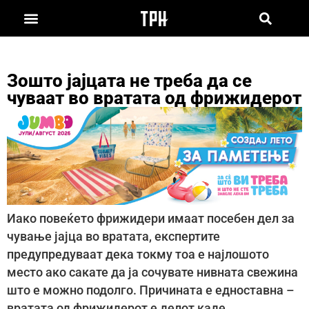
Зошто јајцата не треба да се
чуваат во вратата од фрижидерот
Иако повеќето фрижидери имаат посебен дел за
чување јајца во вратата, експертите
предупредуваат дека токму тоа е најлошото
место ако сакате да ја сочувате нивната свежина
што е можно подолго. Причината е едноставна –
вратата од фрижидерот е делот каде