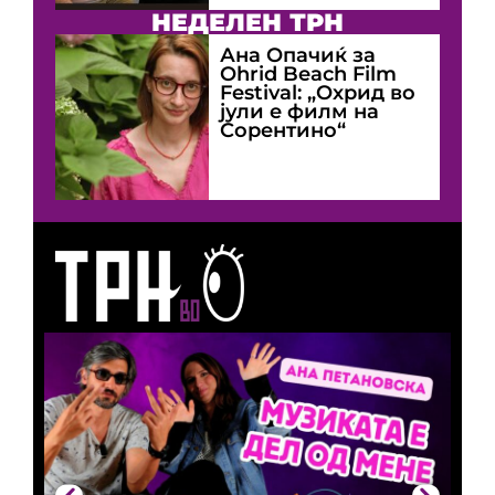
НЕДЕЛЕН ТРН
Ана Опачиќ за
Оhrid Beach Film
Festival: „Охрид во
јули е филм на
Сорентино“