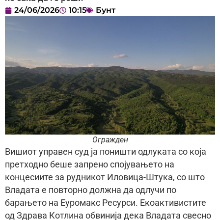
24/06/2026
10:15
Бунт
Огражден
Вишиот управен суд ја поништи одлуката со која
претходно беше запрено спојувањето на
концесиите за рудникот Иловица-Штука, со што
Владата е повторно должна да одлучи по
барањето на Еуромакс Ресурси. Екоактивистите
од Здрава Котлина обвинија дека Владата свесно