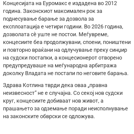
Концесијата на Еуромакс е издадена во 2012
година. Законскиот максимален рок за
поднесување барање за дозвола за
експлоатација е четири години. Во 2026 година,
дозволата сè уште не постои. Меѓувреме,
концесиите беа продолжувани, споени, поништени
и повторно враќани на одлучување преку синџир
на судски постапки, а концесионерот отворено
предупредуваше на меѓународна арбитража
доколку Владата не постапи по неговите барања.
Здрава Котлина тврди дека оваа „правна
неизвесност” не е случајна. Со секој нов судски
круг, концесиите добиваат нов живот, а
прашањето за одземање поради неисполнување
на законските обврски се одложува.