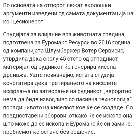
Во основата на отпорот лежат еколошки
аргументи изведени од самата документација на
концесионерот.
Студијата за влијание врз животната средина,
подготвена за Еуромакс Ресурси во 2016 година
од компанијата Шлумбержер Вотер Сервисис,
утврдила дека околу 45 отсто од отпадниот
материјал од рудникот ќе генерира кисела
дренажа. Уште позначајно, истата студија
констатира дека третирањето на киселите
исфрлања по затворање на рудникот „веројатно
нема да биде изводливо со пасивна технологија”
поради нивото на киселост кое ќе се создаде. Со
поедноставени зборови: откако ќе се ископа она
што може да се ископа и Еуромакс ќе си замине,
проблемот ќе остане без решение.