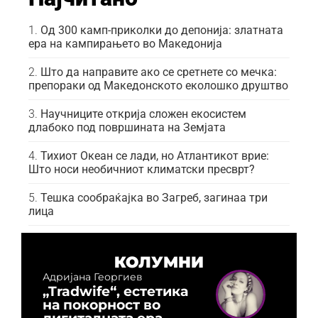
Од 300 камп-приколки до депонија: златната
ера на кампирањето во Македонија
Што да направите ако се сретнете со мечка:
препораки од Македонското еколошко друштво
Научниците открија сложен екосистем
длабоко под површината на Земјата
Тихиот Океан се лади, но Атлантикот врие:
Што носи необичниот климатски пресврт?
Тешка сообраќајка во Загреб, загинаа три
лица
КОЛУМНИ
Адријана Георгиев
„Tradwife“, естетика
на покорност во
дигиталната ера