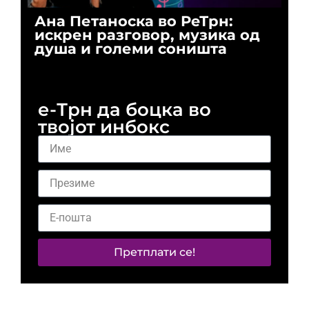
Ана Петаноска во РеТрн:
Ри
искрен разговор, музика од
го
душа и големи соништа
За
и 
е-Трн да боцка во
твојот инбокс
Претплати се!