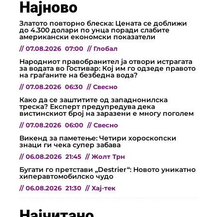
Најново
Златото повторно блеска: Цената се доближи
до 4.300 долари по унца поради слабите
американски економски показатели
//
07.08.2026
07:00
//
Глобал
Народниот правобранител ја отвори истрагата
за водата во Гостивар: Кој им го одзеде правото
на граѓаните на безбедна вода?
//
07.08.2026
06:30
//
Свесно
Како да се заштитите од западнонилска
треска? Експерт предупредува дека
вистинскиот број на заразени е многу поголем
//
07.08.2026
06:00
//
Свесно
Викенд за паметење: Четири хороскопски
знаци ги чека супер забава
//
06.08.2026
21:45
//
Жолт Трн
Бугати го претстави „Destrier“: Новото уникатно
хиперавтомобилско чудо
//
06.08.2026
21:30
//
Хај-тек
Најчитано