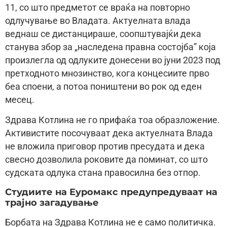
11, со што предметот се враќа на повторно
одлучување во Владата. Актуелната влада
веднаш се дистанцираше, соопштувајќи дека
станува збор за „наследена правна состојба” која
произлегла од одлуките донесени во јуни 2023 под
претходното мнозинство, кога концесиите прво
беа споени, а потоа поништени во рок од еден
месец.
Здрава Котлина не го прифаќа тоа образложение.
Активистите посочуваат дека актуелната Влада
не вложила приговор против пресудата и дека
свесно дозволила роковите да поминат, со што
судската одлука стана правосилна без отпор.
Студиите на Еуромакс предупредуваат на
трајно загадување
Борбата на Здрава Котлина не е само политичка.