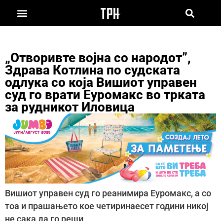
„Отворивте војна со народот”,
Здрава Котлина по судската
одлука со која Вишиот управен
суд го врати Еуромакс во трката
за рудникот Иловица
Вишиот управен суд го реанимира Еуромакс, а со
тоа и прашањето кое четиринаесет години никој
не сака да го реши