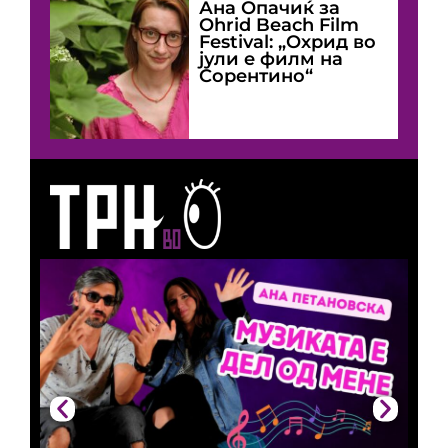
Ана Опачиќ за
Оhrid Beach Film
Festival: „Охрид во
јули е филм на
Сорентино“