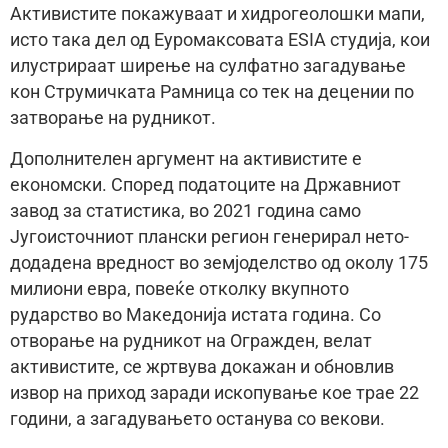
Активистите покажуваат и хидрогеолошки мапи,
исто така дел од Еуромаксовата ESIA студија, кои
илустрираат ширење на сулфатно загадување
кон Струмичката Рамница со тек на децении по
затворање на рудникот.
Дополнителен аргумент на активистите е
економски. Според податоците на Државниот
завод за статистика, во 2021 година само
Југоисточниот плански регион генерирал нето-
додадена вредност во земјоделство од околу 175
милиони евра, повеќе отколку вкупното
рударство во Македонија истата година. Со
отворање на рудникот на Огражден, велат
активистите, се жртвува докажан и обновлив
извор на приход заради ископување кое трае 22
години, а загадувањето останувa со векови.