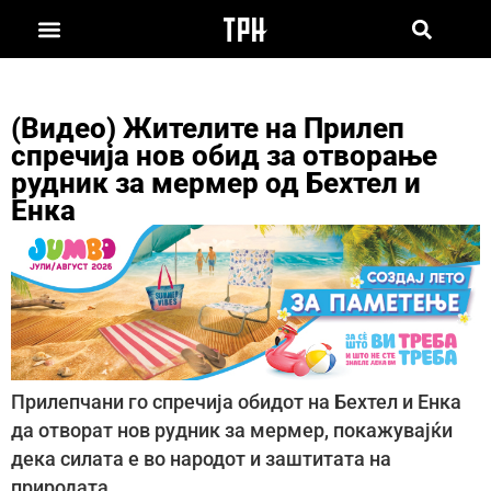
(Видео) Жителите на Прилеп
спречија нов обид за отворање
рудник за мермер од Бехтел и
Енка
Прилепчани го спречија обидот на Бехтел и Енка
да отворат нов рудник за мермер, покажувајќи
дека силата е во народот и заштитата на
природата.