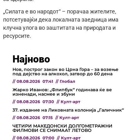
„Силата е во народот“ – порачаа жителите,
потсетувајќи дека локалната заедница има
клучна улога во заштитата на природата и
ресурсите.
Најново
Нов, построг закон во Црна Гора – за возење
под дејство на алкохол, затвор до 60 дена
//
08.08.2026
07:41
//
Глобал
Жарко Иванов: „Флипбук“ годинава ќе ве
изненади, насмее и збуни
//
08.08.2026
07:30
//
Култ-арт
37. издание на Ликовната колонија „Галичник“
//
08.08.2026
07:15
//
Култ-арт
ЧЕТИРИ МАКЕДОНСКИ ДОЛГОМЕТРАЖНИ
ФИЛМОВИ СЕ СНИМААТ ЛЕТОВО
//
08.08.2026
07:00
//
Култ-арт