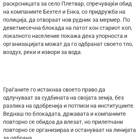
раскрсницата за село Плетвар, спречувајќи обид
на компаниите Бехтел и Енка, со придружба на
полиција, да отвораат нов рудник за мермер. По
деветмесечна блокада на патот кон стариот коп,
локалното население покажа дека упорноста и
организацијата можат да го одбранат своето тло,
воздух, реки и извори за вода.
Граѓаните го истакнаа своето право да
одлучуваат за судбината на својата земја, без
разлика на одобренија и потписи на институциите.
Веднаш по блокадата, државата и компаниите
повторно се обидоа да влезат, но прилепчани
повторно се организираа и остануваат на линијата
за одбрана.