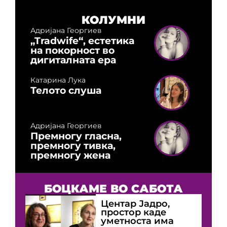
КОЛУМНИ
Адријана Георгиев
„Tradwife“, естетика
на покорност во
дигиталната ера
Катарина Лука
Телото слуша
Адријана Георгиев
Премногу гласна,
премногу тивка,
премногу жена
БОЦКАМЕ ВО САБОТА
Центар Јадро,
простор каде
уметноста има