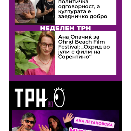
политичка
одговорност, а
културата е
заедничко добро
НЕДЕЛЕН ТРН
Ана Опачиќ за
Оhrid Beach Film
Festival: „Охрид во
јули е филм на
Сорентино“