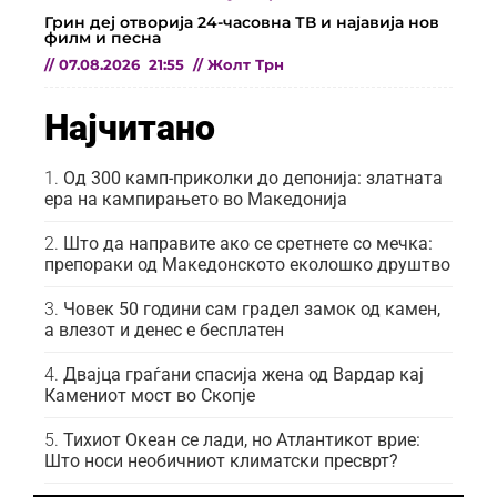
Грин деј отворија 24-часовна ТВ и најавија нов
филм и песна
//
07.08.2026
21:55
//
Жолт Трн
Најчитано
Од 300 камп-приколки до депонија: златната
ера на кампирањето во Македонија
Што да направите ако се сретнете со мечка:
препораки од Македонското еколошко друштво
Човек 50 години сам градел замок од камен,
а влезот и денес е бесплатен
Двајца граѓани спасија жена од Вардар кај
Камениот мост во Скопје
Тихиот Океан се лади, но Атлантикот врие:
Што носи необичниот климатски пресврт?