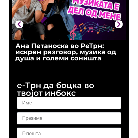
Ана Петаноска во РеТрн:
Ри
искрен разговор, музика од
го
душа и големи соништа
За
и 
е-Трн да боцка во
твојот инбокс