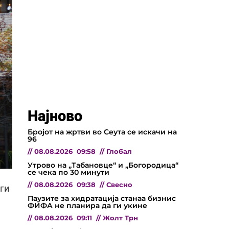
Најново
Бројот на жртви во Сеута се искачи на
96
//
08.08.2026
09:58
//
Глобал
Утрово на „Табановце“ и „Богородица“
се чека по 30 минути
//
08.08.2026
09:38
//
Свесно
ги
Паузите за хидратација станаа бизнис
ФИФА не планира да ги укине
//
08.08.2026
09:11
//
Жолт Трн