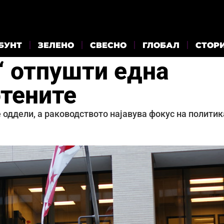
БУНТ
ЗЕЛЕНО
СВЕСНО
ГЛОБАЛ
СТОР
“ отпушти една
отените
 оддели, а раководството најавува фокус на политик