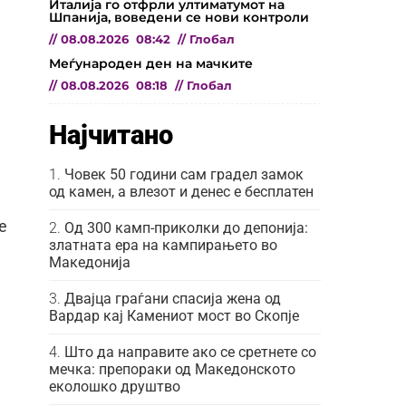
Италија го отфрли ултиматумот на
Шпанија, воведени се нови контроли
//
08.08.2026
08:42
//
Глобал
Меѓународен ден на мачките
//
08.08.2026
08:18
//
Глобал
Најчитано
Човек 50 години сам градел замок
од камен, а влезот и денес е бесплатен
е
Од 300 камп-приколки до депонија:
златната ера на кампирањето во
Македонија
Двајца граѓани спасија жена од
Вардар кај Камениот мост во Скопје
Што да направите ако се сретнете со
мечка: препораки од Македонското
еколошко друштво