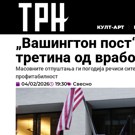
КУЛТ-АРТ
„Вашингтон пост
третина од враб
Масовните отпуштања ги погодија речиси сите
профитабилност
04/02/2026
19:30
Свесно