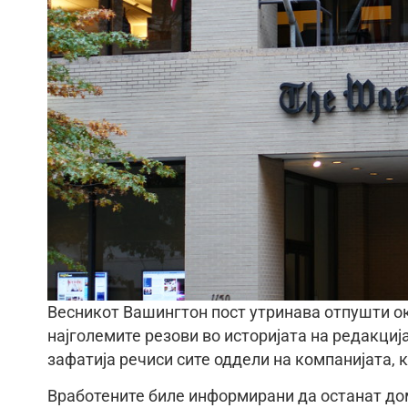
Весникот Вашингтон пост утринава отпушти ок
најголемите резови во историјата на редакци
зафатија речиси сите оддели на компанијата, к
Вработените биле информирани да останат до