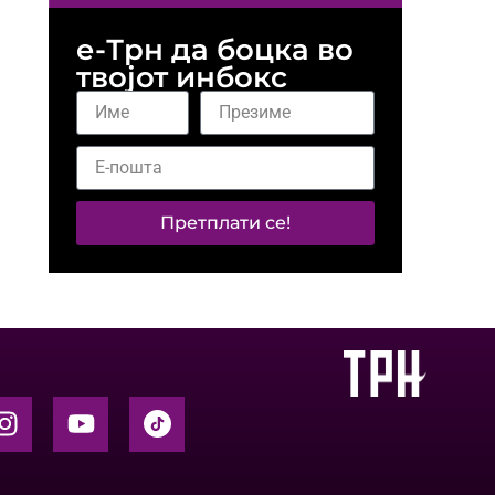
е-Трн да боцка во
твојот инбокс
Претплати се!