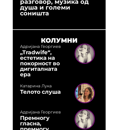
разговор, музика од
години
душа и големи
студио:
соништа
музика,
оловни
КОЛУМНИ
Адријана Георгиев
„Tradwife“,
естетика на
покорност во
дигиталната
ера
Катарина Лука
Телото слуша
Адријана Георгиев
Премногу
гласна,
премногу