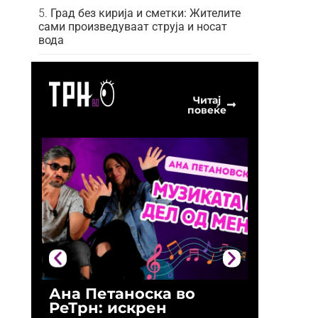
Град без кирија и сметки: Жителите
сами произведуваат струја и носат
вода
Читај
повеќе
Ана Петаноска во
Ристо 
РеТрн: искрен
(Арханг