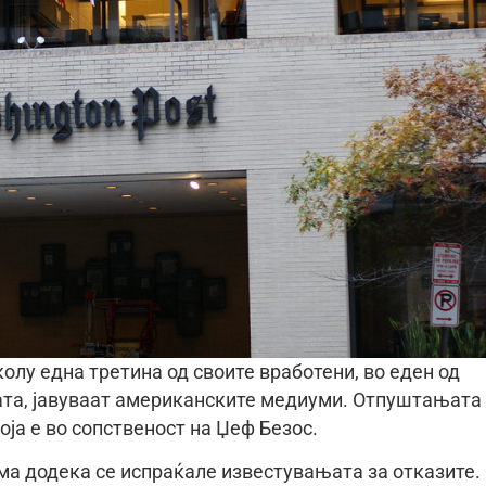
олу една третина од своите вработени, во еден од
јата, јавуваат американските медиуми. Отпуштањата 
оја е во сопственост на Џеф Безос.
ма додека се испраќале известувањата за отказите.