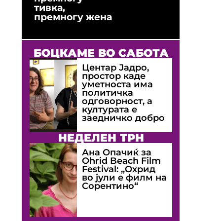
тивка,
премногу жена
БОЦКАМЕ ВО САБОТА
Центар Јадро,
простор каде
уметноста има
политичка
одговорност, а
културата е
заедничко добро
НЕДЕЛЕН ТРН
Ана Опачиќ за
Оhrid Beach Film
Festival: „Охрид
во јули е филм на
Сорентино“