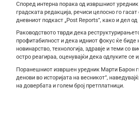
Според интерна порака од извршниот уредник
градската редакција, речиси целосно го гасат 
дневниот подкаст „Post Reports“, како и дел 
Раководството тврди дека реструктурирањето
профитабилност и дека идниот фокус ќе биде 
новинарство, технологија, здравје и теми со в
остро реагираа, оценувајќи дека одлуките се
Поранешниот извршен уредник Марти Барон г
денови во историјата на весникот“, наведувај
на довербата и голем број претплатници.