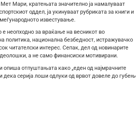
 Мет Мари, кратењата значително ја намалуваат
спортскиот оддел, ја укинуваат рубриката за книги и
од меѓународното известување.
 е неопходно за враќање на весникот во
на политика, национална безбедност, истражувачко
исок читателски интерес. Сепак, дел од новинарите
 идеолошки, а не само финансиски мотивирани.
и опиша отпуштањата како „еден од најмрачните
ќи дека серија лоши одлуки од врвот довеле до губењ