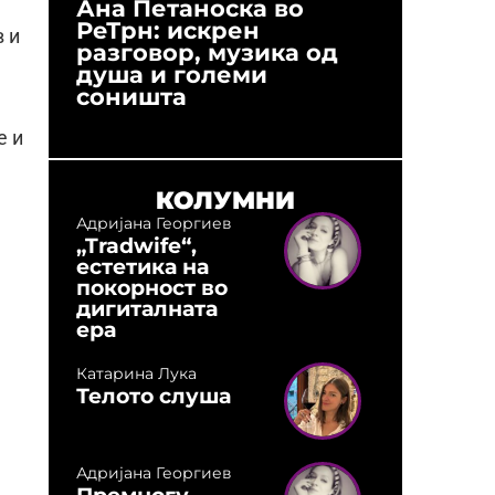
Ана Петаноска во
Ристо 
РеТрн: искрен
(Арханг
в и
разговор, музика од
години
душа и големи
студио:
соништа
музика,
оловни
е и
КОЛУМНИ
Адријана Георгиев
„Tradwife“,
естетика на
покорност во
дигиталната
ера
Катарина Лука
Телото слуша
Адријана Георгиев
Премногу