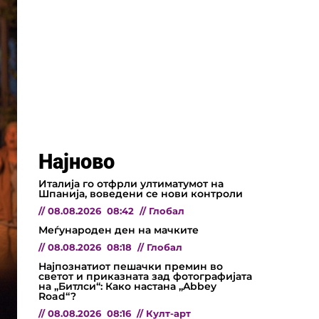
Најново
Италија го отфрли ултиматумот на
Шпанија, воведени се нови контроли
//
08.08.2026
08:42
//
Глобал
Меѓународен ден на мачките
//
08.08.2026
08:18
//
Глобал
Најпознатиот пешачки премин во
светот и приказната зад фотографијата
на „Битлси“: Како настана „Abbey
Road“?
//
08.08.2026
08:16
//
Култ-арт