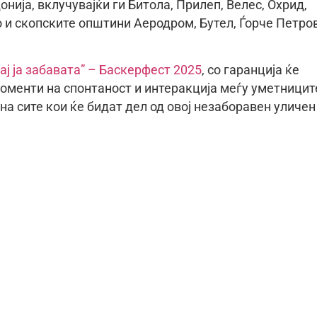
нија, вклучувајќи ги Битола, Прилеп, Велес, Охрид,
о и скопските општини Аеродром, Бутел, Ѓорче Петро
ај ја забавата” – Баскерфест 2025
, со гаранција ќе
оменти на спонтаност и интеракција меѓу уметницит
на сите кои ќе бидат дел од овој незаборавен уличен