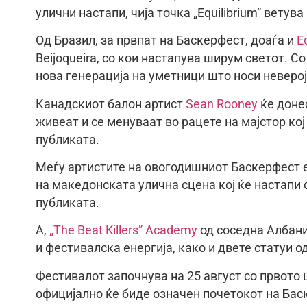
улични настапи, чија точка „Equilibrium” вету
Од Бразил, за првпат на Баскерфест, доаѓа и
E
Beijoqueira, со кои настапува ширум светот. Со
нова генерација на уметници што носи неверој
Канадскиот балон артист
Sean Rooney
ќе донес
живеат и се менуваат во рацете на мајстор ко
публиката.
Меѓу артистите на овогодишниот Баскерфест 
на македонската улична сцена кој ќе настапи с
публиката.
А,
„The Beat Killers” Academy
од соседна Албани
и фестивалска енергија, како и двете статуи о
Фестивалот започнува на 25 август со првото 
официјално ќе биде означен почетокот на Баск