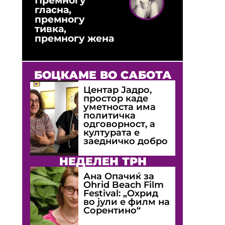
гласна,
премногу
тивка,
премногу жена
БОЦКАМЕ ВО САБОТА
Центар Јадро,
простор каде
уметноста има
политичка
одговорност, а
културата е
заедничко добро
НЕДЕЛЕН ТРН
Ана Опачиќ за
Оhrid Beach Film
Festival: „Охрид
во јули е филм на
Сорентино“