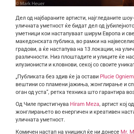
Дел од најбараните артисти, најгледаните шоу
уличната уметност ќе бидат дел од јубилејнот
уметници кои настапуваат ширум Европа и свет
македонската публика, во рамки на највеселио
градови, а ќе настапува на 13 локации, на ули
различности. Низ плоштадите и улиците ќе на
илузионисти и кловнови, секој со своите уник
„Публиката без здив ќе ја остави
Plucie Ogniem
вештини со пламени јажиња, жонглирање и сп
оган од уста”, ретка техника што гарантира в
Од Чиле пристигнува
Hiram Meza
, артист кој 
жонглирањето во енергичен и креативен наст
уличната уметност.
Комичен настап на уницикл ќе ни донесе
Mr. 