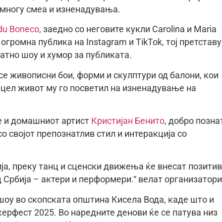
ва многу смеа и изненадувања.
du Boneco
, заедно со неговите кукли Carolina и Maria
 огромна публика на Instagram и TikTok, тој претстав
атно шоу и хумор за публиката.
е живописни бои, форми и скулптури од балони, кои
ј цел живот му го посветил на изненадување на
е и домашниот артист
Кристијан Бенито
, добро позна
о својот препознатлив стил и интеракција со
ја, преку танц и сценски движења ќе внесат позити
д Србија – актери и перформери.“ велат организатори
шоу во скопската општина Кисела Вода, каде што и
ерфест 2025. Во наредните денови ќе се патува низ