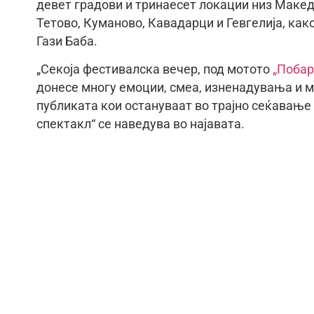
девет градови и тринаесет локации низ Македо
Тетово, Куманово, Кавадарци и Гевгелија, как
Гази Баба.
„Секоја фестивалска вечер, под мотото
„Побар
донесе многу емоции, смеа, изненадувања и м
публиката кои остануваат во трајно сеќавање 
спектакл“ се наведува во најавата.