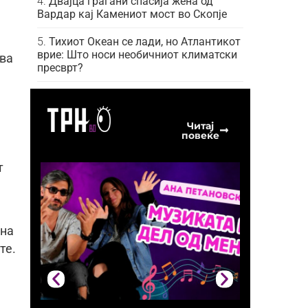
Двајца граѓани спасија жена од
Вардар кај Камениот мост во Скопје
Тихиот Океан се лади, но Атлантикот
врие: Што носи необичниот климатски
ува
пресврт?
Читај
повеќе
т
вна
те.