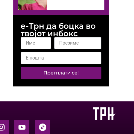
е-Трн да боцка во
твојот инбокс
Претплати се!