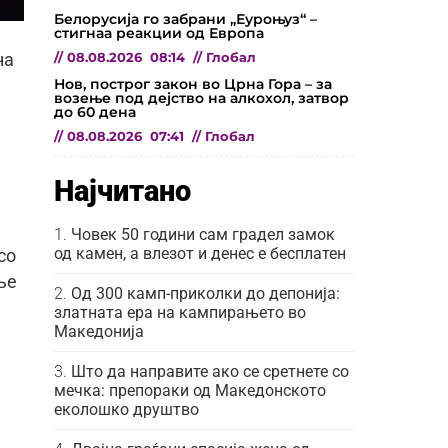
Белорусија го забрани „Еуроњуз“ –
стигнаа реакции од Европа
//
08.08.2026
08:14
//
Глобал
на
Нов, построг закон во Црна Гора – за
возење под дејство на алкохол, затвор
до 60 дена
//
08.08.2026
07:41
//
Глобал
Најчитано
Човек 50 години сам градел замок
од камен, а влезот и денес е бесплатен
со
ње
Од 300 камп-приколки до депонија:
златната ера на кампирањето во
Македонија
Што да направите ако се сретнете со
мечка: препораки од Македонското
еколошко друштво