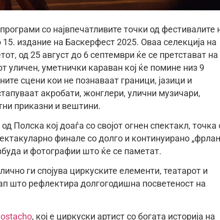
-програми со највпечатливите точки од фестивалите 
о 15. издание на Баскерфест 2025. Оваа селекција на
от, од 25 август до 6 септември ќе се претстават на
т уличен, уметнички караван кој ќе помине низ 9
чните сцени кои не познаваат граници, јазици и
стапуваат акробати, жонглери, улични музичари,
атни приказни и вештини.
од Полска кој доаѓа со својот огнен спектакл, точка 
ектакуларно финале со долго и континуирано „фрла
озбуда и фотографии што ќе се паметат.
одлично ги спојува циркуските елементи, театарот и
ап што рефлектира долгогодишна посветеност на
Mostacho
, кој е циркуски артист со богата историја на