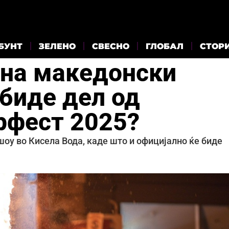
БУНТ
ЗЕЛЕНО
СВЕСНО
ГЛОБАЛ
СТОР
 на македонски
 биде дел од
рфест 2025?
шоу во Кисела Вода, каде што и официјално ќе биде