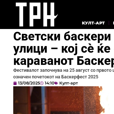
КУЛТ-АРТ
Светски баскери
улици – кој сè ќе
караванот Баске
Фестивалот започнува на 25 август со првото 
означен почетокот на Баскерфест 2025
13/08/2025
14:10
Култ-арт