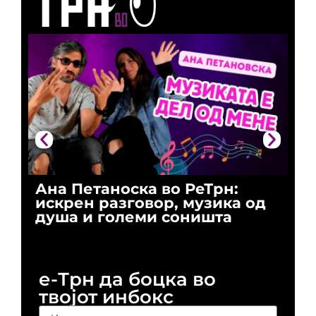
Ана Петаноска во РеТрн:
Ри
искрен разговор, музика од
го
душа и големи соништа
За
и 
е-Трн да боцка во
твојот инбокс