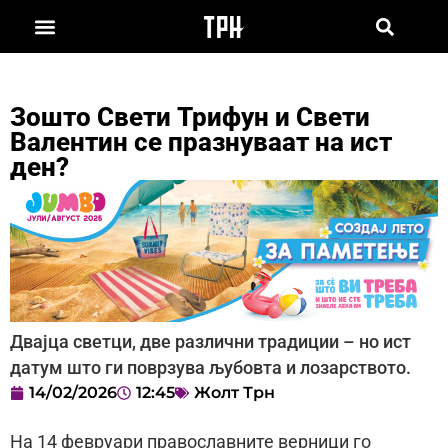
Зошто Свети Трифун и Свети
Валентин се празнуваат на ист
ден?
Двајца светци, две различни традиции – но ист
датум што ги поврзува љубовта и лозарството.
14/02/2026
12:45
Жолт Трн
На 14 февруари православните верници го