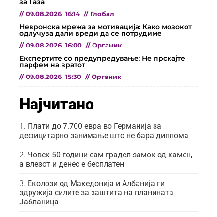
за Газа
//
09.08.2026
16:14
//
Глобал
Невронска мрежа за мотивација: Како мозокот
одлучува дали вреди да се потрудиме
//
09.08.2026
16:00
//
Органик
Експертите со предупредување: Не прскајте
парфем на вратот
//
09.08.2026
15:30
//
Органик
Најчитано
Плати до 7.700 евра во Германија за
дефицитарно занимање што не бара диплома
Човек 50 години сам градел замок од камен,
а влезот и денес е бесплатен
Еколози од Македонија и Албанија ги
здружија силите за заштита на планината
Јабланица