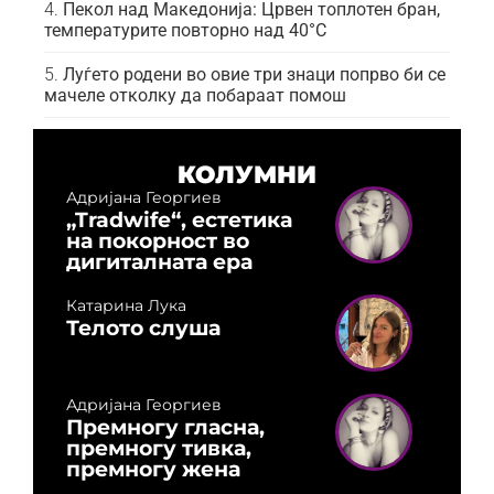
Пекол над Македонија: Црвен топлотен бран,
температурите повторно над 40°C
Луѓето родени во овие три знаци попрво би се
мачеле отколку да побараат помош
КОЛУМНИ
Адријана Георгиев
„Tradwife“, естетика
на покорност во
дигиталната ера
Катарина Лука
Телото слуша
Адријана Георгиев
Премногу гласна,
премногу тивка,
премногу жена