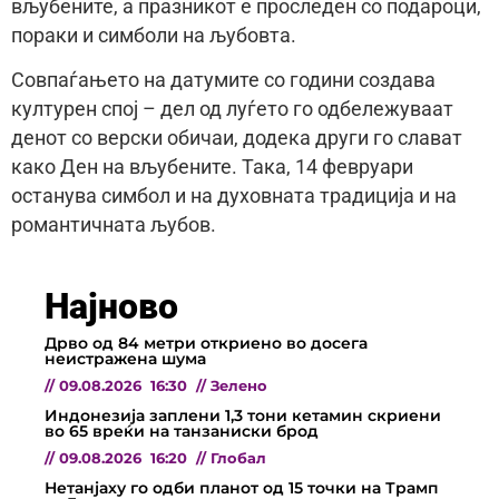
вљубените, а празникот е проследен со подароци,
пораки и симболи на љубовта.
Совпаѓањето на датумите со години создава
културен спој – дел од луѓето го одбележуваат
денот со верски обичаи, додека други го слават
како Ден на вљубените. Така, 14 февруари
останува симбол и на духовната традиција и на
романтичната љубов.
Најново
Дрво од 84 метри откриено во досега
неистражена шума
//
09.08.2026
16:30
//
Зелено
Индонезија заплени 1,3 тони кетамин скриени
во 65 вреќи на танзаниски брод
//
09.08.2026
16:20
//
Глобал
Нетанјаху го одби планот од 15 точки на Трамп