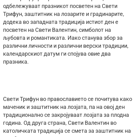
одбележуваат празникот посветен на Свети
Трифун, заштитник на лозарите и градинарите,
додека во западната традиција истиот ден е
посветен на Свети Валентин, симболот на
љубовта и романтиката. Иако станува збор за
различни личности и различни верски традиции,
календарскиот датум ги спојува овие два
празника.
Свети Трифун во православието се почитува како
маченик и заштитник на лозјата, па на овој ден
традиционално се закројуваат лозјата за плодна
година. Од друга страна, Свети Валентин во
католичката традиција се смета за заштитник на