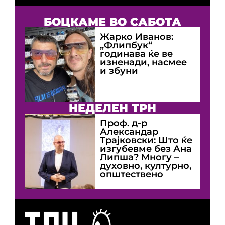
БОЦКАМЕ ВО САБОТА
Жарко Иванов:
„Флипбук“
годинава ќе ве
изненади, насмее
и збуни
НЕДЕЛЕН ТРН
Проф. д-р
Александар
Трајковски: Што ќе
изгубевме без Ана
Липша? Многу –
духовно, културно,
општествено