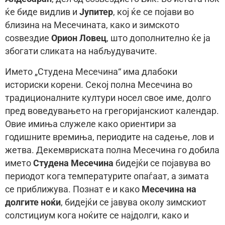
ќе биде видлив и
Јупитер
, кој ќе се појави во
близина на Месечината, како и зимското
соѕвездие
Орион Ловец
, што дополнително ќе ја
збогати сликата на набљудувачите.
Името „Студена Месечина“ има длабоки
историски корени. Секој полна Месечина во
традиционалните култури носел свое име, долго
пред воведувањето на грегоријанскиот календар.
Овие имиња служеле како ориентири за
годишните времиња, периодите на садење, лов и
жетва. Декемвриската полна Месечина го добила
името
Студена Месечина
бидејќи се појавува во
периодот кога температурите опаѓаат, а зимата
се приближува. Познат е и како
Месечина на
долгите ноќи
, бидејќи се јавува околу зимскиот
солстициум кога ноќите се најдолги, како и