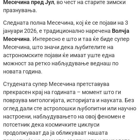
Месечина пред Јул
, во чест на старите зимски
празнувања.
Следната полна Месечина, кој ќе се појави на 3
јануари 2026, е традиционално наречена
Волчја
Месечина
. Интересно е што и таа ќе биде супер
Месечина, што значи дека љубителите на
астрономските појави ќе имаат уште една
можност за ретко набљудување веднаш по
новата година.
Студената супер Месечина претставува
прекрасен крај на годината – момент што ги
поврзува митологијата, историјата и науката. Без
оглед дали сте астролошки љубопитни или научно
настроени, набљудувањето на овој феномен е
потсетник дека космичките циклуси
продолжуваат да ја обликуваат нашата