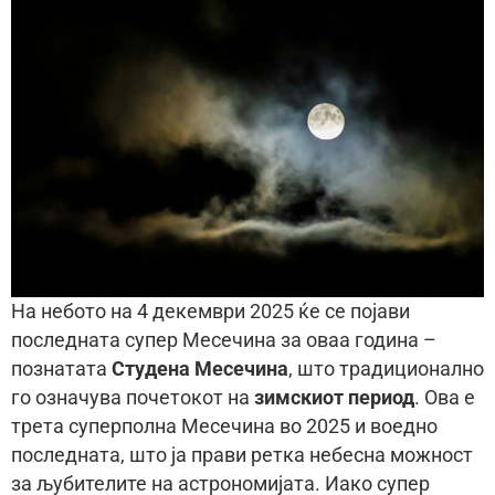
На небото на 4 декември 2025 ќе се појави
последната супер Месечина за оваа година –
познатата
Студена Месечина
, што традиционално
го означува почетокот на
зимскиот период
. Ова е
трета суперполна Месечина во 2025 и воедно
последната, што ја прави ретка небесна можност
за љубителите на астрономијата. Иако супер