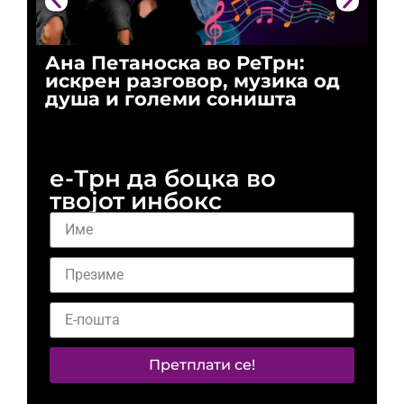
Ана Петаноска во РеТрн:
Ри
искрен разговор, музика од
го
душа и големи соништа
За
и 
е-Трн да боцка во
твојот инбокс
Претплати се!