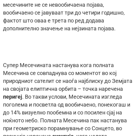
месечините не се невообичаена појава,
вообичаено се јавуваат три до четири годишно,
фактот што оваа е третa по ред додава
дополнително значење на нејзината појава.
Супер Месечината настанува кога полната
Месечина се совпаднува со моментот во кој
природниот сателит се наоѓа најблиску до Земјата
на својата елиптична орбита – точка наречена
перигеј
. Во такви услови, Месечината изгледа
поголема и посветла од вообичаено, понекогаш и
до 14% визуелно пообемна и со посилен сјај на
ноќното небо. Полната Месечина пак настанува
при геометриско порамнување со Сонцето, во