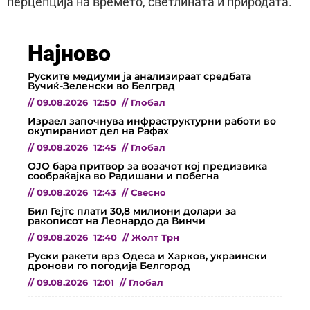
перцепција на времето, светлината и природата.
Најново
Руските медиуми ја анализираат средбата
Вучиќ-Зеленски во Белград
//
09.08.2026
12:50
//
Глобал
Израел започнува инфраструктурни работи во
окупираниот дел на Рафах
//
09.08.2026
12:45
//
Глобал
ОЈО бара притвор за возачот кој предизвика
сообраќајка во Радишани и побегна
//
09.08.2026
12:43
//
Свесно
Бил Гејтс плати 30,8 милиони долари за
ракописот на Леонардо да Винчи
//
09.08.2026
12:40
//
Жолт Трн
Руски ракети врз Одеса и Харков, украински
дронови го погодија Белгород
//
09.08.2026
12:01
//
Глобал