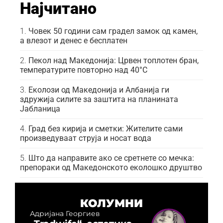
Најчитано
Човек 50 години сам градел замок од камен,
а влезот и денес е бесплатен
Пекол над Македонија: Црвен топлотен бран,
температурите повторно над 40°C
Еколози од Македонија и Албанија ги
здружија силите за заштита на планината
Јабланица
Град без кирија и сметки: Жителите сами
произведуваат струја и носат вода
Што да направите ако се сретнете со мечка:
препораки од Македонското еколошко друштво
КОЛУМНИ
Адријана Георгиев