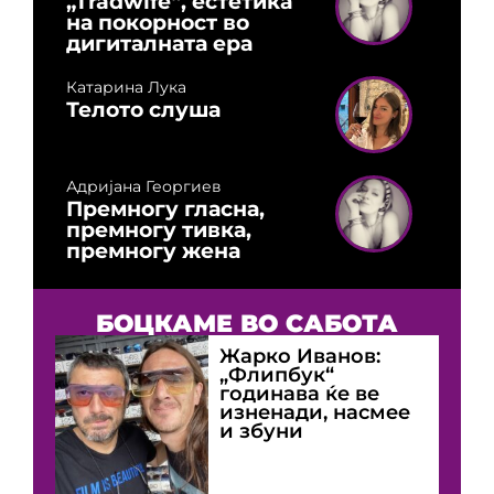
„Tradwife“, естетика
на покорност во
дигиталната ера
Катарина Лука
Телото слуша
Адријана Георгиев
Премногу гласна,
премногу тивка,
премногу жена
БОЦКАМЕ ВО САБОТА
Жарко Иванов:
„Флипбук“
годинава ќе ве
изненади, насмее
и збуни