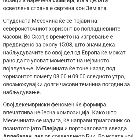
позиција наречена
сизигија
, кога целата
осветлена страна е свртена кон Земјата.
Студената Месечина ќе се појави на
североисточниот хоризонт во попладневните
часови. Во Скопје времето на изгревање е
предвидено за околу 15:08, што значи дека
набљудувачите во овој дел од Европа ќе можат
рано да го уловат моментот на нејзиното
појавување. Месечината ќе тоне назад под
хоризонтот помеѓу 08:00 и 09:00 следното утро,
овозможувајќи долги часови темнина погодни за
набљудување.
Овој декемвриски феномен ќе формира
впечатлива небесна композиција. Како што
Месечината се издига, ќе направи триаголник со
познатото јато
Плејади
и портокаловата ѕвезда
Алдебаран
, дел од соѕвездието Бик. Во истата ноќ