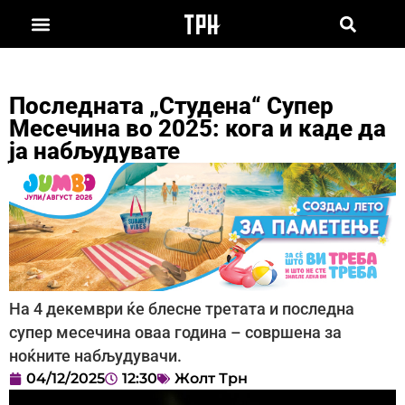
Последната „Студена“ Супер
Месечина во 2025: кога и каде да
ја набљудувате
На 4 декември ќе блесне третата и последна
супер месечина оваа година – совршена за
ноќните набљудувачи.
04/12/2025
12:30
Жолт Трн