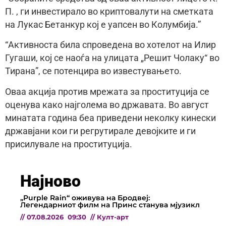
П. , ги инвестирало во криптовалути на сметката
на Лукас Бетанкур кој е уапсен во Колумбија.”
“Активноста била спроведена во хотелот на Илир
Гугаши, кој се наоѓа на улицата „Решит Чолаку“ во
Тирана”, се потенцира во известувањето.
Оваа акција против мрежата за проституција се
оценува како најголема во државата. Во август
минатата година беа приведени неколку кинески
државјани кои ги регрутирале девојките и ги
присилувале на проституција.
Најново
„Purple Rain“ оживува на Бродвеј:
Легендарниот филм на Принс станува мјузикл
//
07.08.2026
09:30
//
Култ-арт