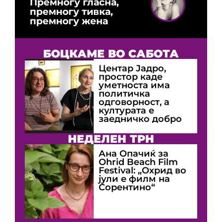
Премногу гласна,
премногу тивка,
премногу жена
БОЦКАМЕ ВО САБОТА
Центар Јадро,
простор каде
уметноста има
политичка
одговорност, а
културата е
заедничко добро
НЕДЕЛЕН ТРН
Ана Опачиќ за
Оhrid Beach Film
Festival: „Охрид во
јули е филм на
Сорентино“