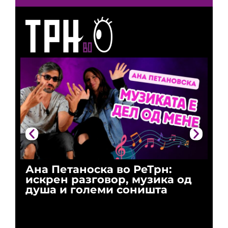
Ана Петаноска во РеТрн:
Ри
искрен разговор, музика од
го
душа и големи соништа
За
и 