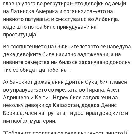
главна улога во регрутирањето девојки од земји
на Латинска Америка и организирањето на
нивното патување и сместување во Албанија,
каде што потоа биле принудувани на
проституција.”
Во соопштението на Обвинителството се наведува
дека девојките биле насилно задржувани, а на
нивните семејства им било се заканувано доколку
тие се обидат да побегнат.
Албанскиот државјанин Дритан Сукај бил главен
во управувањето со мрежата во Тирана. Асел
Адришева и Кејвин Ндреу биле задолжени за
неколку девојки од Казахстан, додека Денис
Бериша, член на групата, ги дрогирал девојките и
им наоѓал муштерии.
“Собраните средства од оваа активност лицето К.