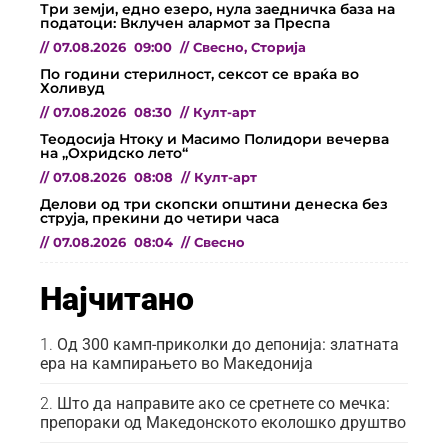
Три земји, едно езеро, нула заедничка база на
податоци: Вклучен алармот за Преспа
//
07.08.2026
09:00
//
Свесно
,
Сторија
По години стерилност, сексот се враќа во
Холивуд
//
07.08.2026
08:30
//
Култ-арт
Теодосија Нтоку и Масимо Полидори вечерва
на „Охридско лето“
//
07.08.2026
08:08
//
Култ-арт
Делови од три скопски општини денеска без
струја, прекини до четири часа
//
07.08.2026
08:04
//
Свесно
Најчитано
Од 300 камп-приколки до депонија: златната
ера на кампирањето во Македонија
Што да направите ако се сретнете со мечка:
препораки од Македонското еколошко друштво