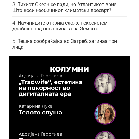
Тихиот Океан се лади, но Атлантикот врие:
Што носи необичниот климатски пресврт?
Научниците открија сложен екосистем
длабоко под површината на Земјата
Тешка сообраќајка во Загреб, загинаа три
лица
КОЛУМНИ
Адријана Георгиев
„Tradwife“, естетика
на покорност во
дигиталната ера
Катарина Лука
Телото слуша
Адријана Георгиев