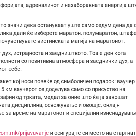
уфоријата, адреналинот и незаборавната енергија шт
што значи дека остануваат уште само седум дена да 
азлика дали ќе избeрете маратон, полумаратон, штаф
а почувствувате вистинската магија на маратонот.
т дух, истрајноста и заедништвото. Тоа е ден кога
сполнети со позитивна атмосфера и заеднички дух, а
иот себе.
пакет кој носи повеќе од симболичен подарок: ваучер
д 5 км ваучерот се доделува само со присуство на
рафии од трката, медал за оние што ќе ја завршат
ата дисциплина, освежување и овошје, онлајн
ње за време на маратонот и специјални изненадувањ
com.mk/prijavuvanje
и осигурајте си место на стартна