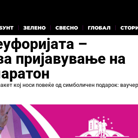
БУНТ
ЗЕЛЕНО
СВЕСНО
ГЛОБАЛ
СТОР
еуфоријата –
за пријавување на
маратон
пакет кој носи повеќе од симболичен подарок: вауче