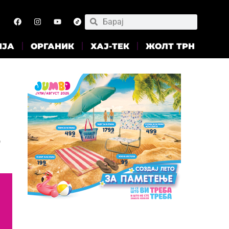
ИЈА
ОРГАНИК
ХАЈ-ТЕК
ЖОЛТ ТРН
р