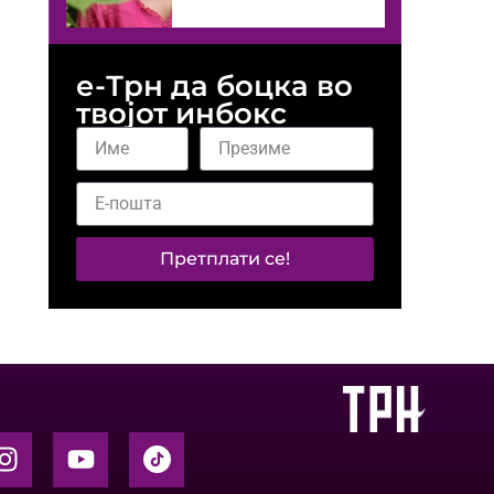
е-Трн да боцка во
твојот инбокс
Претплати се!