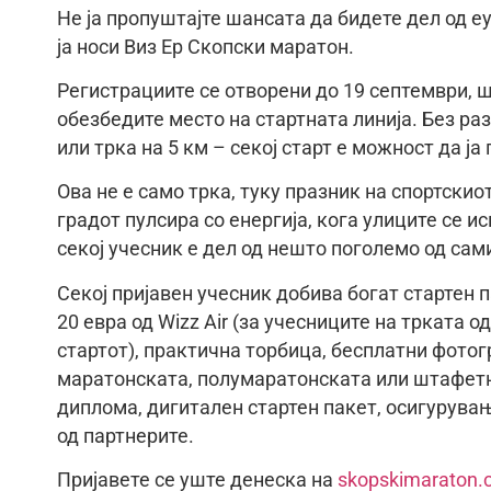
Не ја пропуштајте шансата да бидете дел од е
ја носи Виз Ер Скопски маратон.
Регистрациите се отворени до 19 септември, 
обезбедите место на стартната линија. Без р
или трка на 5 км – секој старт е можност да ј
Ова не е само трка, туку празник на спортскио
градот пулсира со енергија, кога улиците се и
секој учесник е дел од нешто поголемо од сам
Секој пријавен учесник добива богат стартен 
20 евра од Wizz Air (за учесниците на трката о
стартот), практична торбица, бесплатни фотог
маратонската, полумаратонската или штафетн
диплома, дигитален стартен пакет, осигурува
од партнерите.
Пријавете се уште денеска на
skopskimaraton.