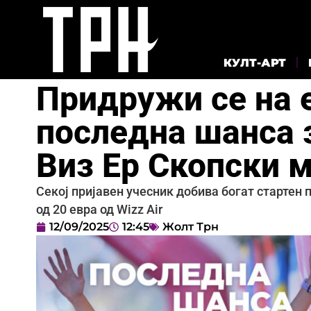
КУЛТ-АРТ
Придружи се на 
последна шанса 
Виз Ер Скопски 
Секој пријавен учесник добива богат стартен 
од 20 евра од Wizz Air
12/09/2025
12:45
Жолт Трн