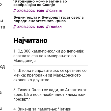
19 годишно момче загина во
о
сообраќајка во Скопје
//
07.08.2026
14:19
//
Свесно
Будимпешта и Букурешт гасат светла
си
поради енергетската криза
ета
//
07.08.2026
14:15
//
Глобал
Најчитано
Од 300 камп-приколки до депонија:
златната ера на кампирањето во
Македонија
 од
Што да направите ако се сретнете со
мечка: препораки од Македонското
еколошко друштво
Тихиот Океан се лади, но Атлантикот
а
врие: Што носи необичниот климатски
пресврт?
та
Викенд за паметење: Четири