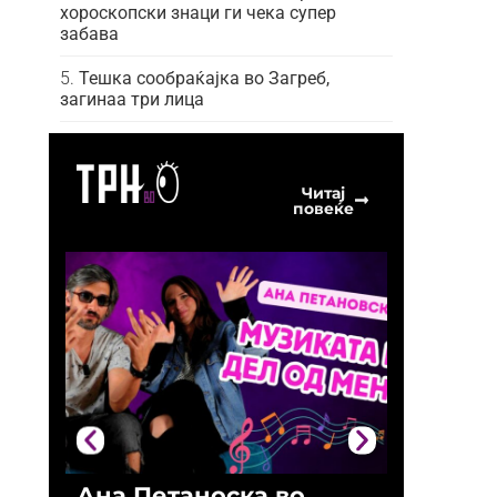
хороскопски знаци ги чека супер
забава
Тешка сообраќајка во Загреб,
загинаа три лица
Читај
повеќе
Ана Петаноска во
Ристо 