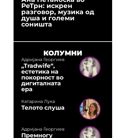
РеТрн: искрен
(Арханг
разговор, музика од
години
душа и големи
студио:
соништа
музика,
оловни
КОЛУМНИ
Адријана Георгиев
„Tradwife“,
естетика на
покорност во
дигиталната
ера
Катарина Лука
Телото слуша
Адријана Георгиев
Премногу