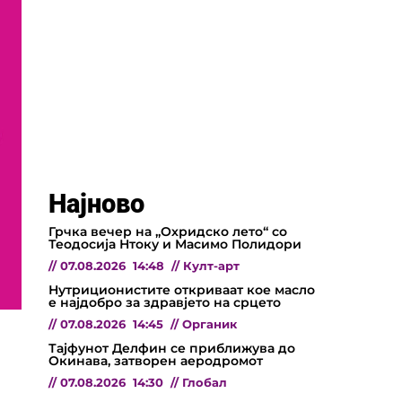
Најново
Грчка вечер на „Охридско лето“ со
Теодосија Нтоку и Масимо Полидори
//
07.08.2026
14:48
//
Култ-арт
Нутриционистите откриваат кое масло
е најдобро за здравјето на срцето
//
07.08.2026
14:45
//
Органик
Тајфунот Делфин се приближува до
Окинава, затворен аеродромот
//
07.08.2026
14:30
//
Глобал