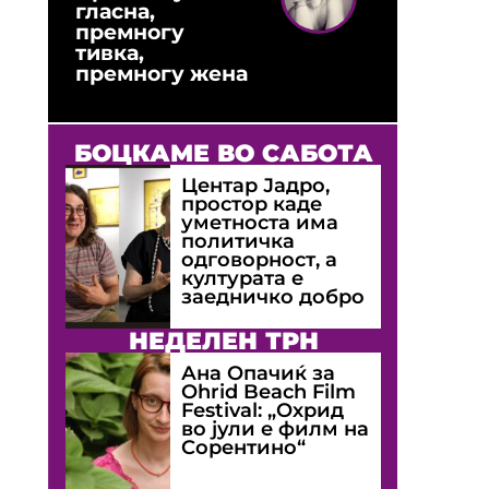
гласна,
премногу
тивка,
премногу жена
БОЦКАМЕ ВО САБОТА
Центар Јадро,
простор каде
уметноста има
политичка
одговорност, а
културата е
заедничко добро
НЕДЕЛЕН ТРН
Ана Опачиќ за
Оhrid Beach Film
Festival: „Охрид
во јули е филм на
Сорентино“