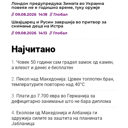
Лондон предупредува: Зимата во Украина
повеќе не е годишно време, туку оружје
//
09.08.2026
14:18
//
Глобал
Швајцарец и Русин завршија во притвор за
снимање деца на Истра
//
09.08.2026
14:13
//
Глобал
Најчитано
Човек 50 години сам градел замок од камен,
а влезот и денес е бесплатен
Пекол над Македонија: Црвен топлотен бран,
температурите повторно над 40°C
Плати до 7.700 евра во Германија за
дефицитарно занимање што не бара диплома
Еколози од Македонија и Албанија ги
здружија силите за заштита на планината
Јабланица