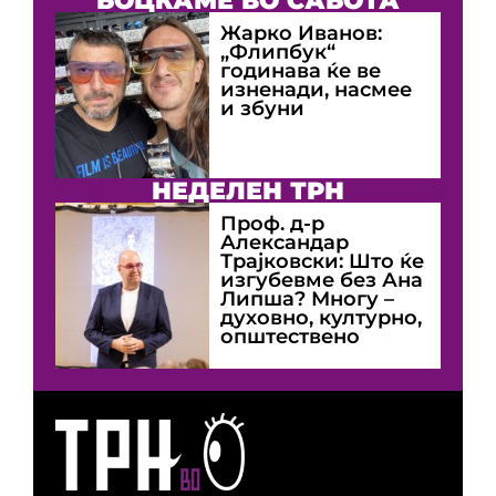
БОЦКАМЕ ВО САБОТА
Жарко Иванов:
„Флипбук“
годинава ќе ве
изненади, насмее
и збуни
НЕДЕЛЕН ТРН
Проф. д-р
Александар
Трајковски: Што ќе
изгубевме без Ана
Липша? Многу –
духовно, културно,
општествено