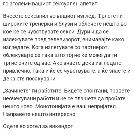
го зголеми вашиот сексуален апетит.
Внесете сексапил во вашиот изглед. Фрлете ги
широките тренерки и блузи и облечете нешто во
кое ќе се чувствувате секси. Дури и да се
излежувате пред телевизорот, внимавајте како
изгледате. Кога излегувате со партнерот,
облекувајте се така што тој не ќе може да ги
тргне очите од вас. Ако знаете дека изгледате
привлечно, така и ќе се чувствувате, а ќе знаете и
дека сте посакувани.
„Зачинете“ ги работите. Бидете спонтани, правете
неочекувани работи и не се плашете да пробате
нешто ново. Монотонијата е ваш непријател.
Направете нешто интересно:
Одете во хотел за викендот.