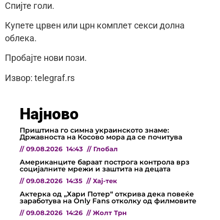
Спијте голи.
Купете црвен или црн комплет секси долна
облека.
Пробајте нови пози.
Извор: telegraf.rs
Најново
Приштина го симна украинското знаме:
Државноста на Косово мора да се почитува
//
09.08.2026
14:43
//
Глобал
Американците бараат построга контрола врз
социјалните мрежи и заштита на децата
//
09.08.2026
14:35
//
Хај-тек
Актерка од „Хари Потер“ открива дека повеќе
заработува на Only Fans отколку од филмовите
//
09.08.2026
14:26
//
Жолт Трн