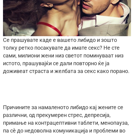
Се прашувате каде е вашето либидо и зошто
толку ретко посакувате да имате секс? Не сте
сами, милиони жени низ светот поминуваат низ
истото, прашувајќи се дали повторно ќе ја
доживеат страста и желбата за секс како порано.
Причините за намаленото либидо кај жените се
различни, од прекумерен стрес, депресија,
примање на контрацептивни таблети, менопауза,
па сè до недоволна комуникација и проблеми во