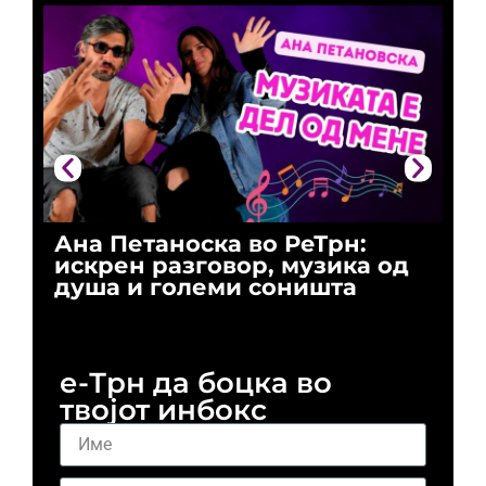
Ана Петаноска во РеТрн:
Ри
искрен разговор, музика од
го
душа и големи соништа
За
и 
е-Трн да боцка во
твојот инбокс