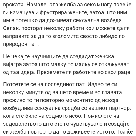
врската. Намалената желба за секс многу повеќе
ги измачува и фрустрира жените, затоа што ним
им е потешко да доживеат сексуална возбуда.
Сепак, постојат неколку работи кои можете да ги
направите за да го зголемите своето либидо по
природен пат.
Не чекајте научниците да создадат женска
вијагра затоа што малку по малку се откажуваат
од таа идеја. Преземете ги работите во свои раце.
Потсетете се на последниот пат. Издвојте си
неколку минути од вашето време и во главата
преживејте ги повторно моментите од некоја
возбудлива сексуална средба со вашиот партнер,
кога сте биле на седмото небо. Помислете на
задоволството што сте го чувствувале и создајте
си желба повторно да го доживеете истото. Тоа ќе