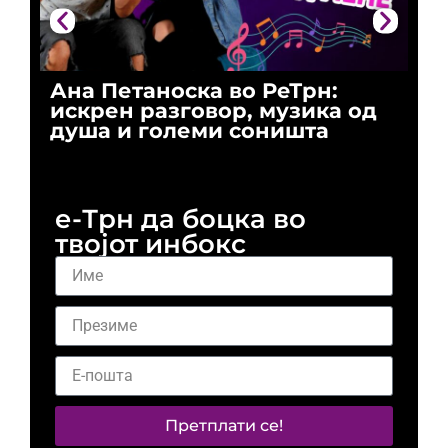
Ана Петаноска во РеТрн:
Ри
искрен разговор, музика од
го
душа и големи соништа
За
и 
е-Трн да боцка во
твојот инбокс
Претплати се!