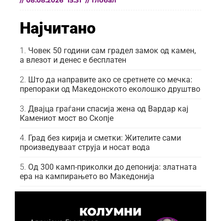
//
08.08.2026
15:31
//
Глобал
Најчитано
Човек 50 години сам градел замок од камен,
а влезот и денес е бесплатен
Што да направите ако се сретнете со мечка:
препораки од Македонското еколошко друштво
Двајца граѓани спасија жена од Вардар кај
Камениот мост во Скопје
Град без кирија и сметки: Жителите сами
произведуваат струја и носат вода
Од 300 камп-приколки до депонија: златната
ера на кампирањето во Македонија
КОЛУМНИ