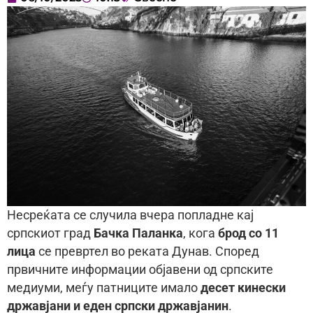
Несреќата се случила вчера попладне кај
српскиот град
Бачка Паланка
, кога
брод со 11
лица
се превртел во реката Дунав. Според
првичните информации објавени од српските
медиуми, меѓу патниците имало
десет кинески
државјани и еден српски државјанин
.