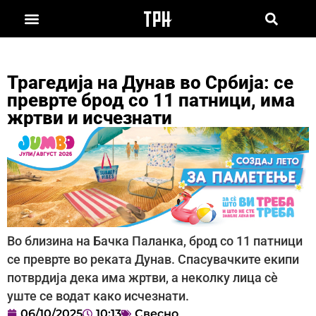
Трагедија на Дунав во Србија: се
преврте брод со 11 патници, има
жртви и исчезнати
Во близина на Бачка Паланка, брод со 11 патници
се преврте во реката Дунав. Спасувачките екипи
потврдија дека има жртви, а неколку лица сè
уште се водат како исчезнати.
06/10/2025
10:13
Свесно