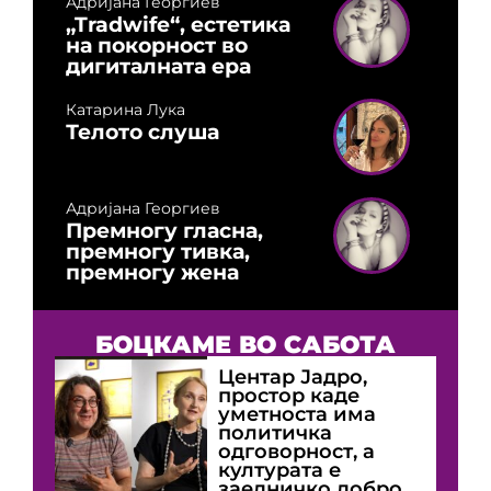
Адријана Георгиев
„Tradwife“, естетика
на покорност во
дигиталната ера
Катарина Лука
Телото слуша
Адријана Георгиев
Премногу гласна,
премногу тивка,
премногу жена
БОЦКАМЕ ВО САБОТА
Центар Јадро,
простор каде
уметноста има
политичка
одговорност, а
културата е
заедничко добро