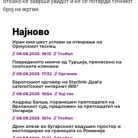
откако ќе заврши увидот и ќе се потврди точниот
број на жртви.
Најново
Иран има шест услови за отворање на
Ормускиот теснец
//
08.08.2026
18:13
//
Глобал
Повреденото момче од Турција, пренесено на
скопските клиники
//
08.08.2026
17:32
//
Органик
Европскиот одговор на Starlink: Доаѓа
сателитскиот интернет IRIS²
//
08.08.2026
16:54
//
Хај-тек
Андраш Балша, поранешен претседател на
Врховниот суд, предложен за претседател на
Унгарија
//
08.08.2026
16:14
//
Глобал
Дрон влезе во бугарскиот водушен простор и
експлодирал на границата со Романија