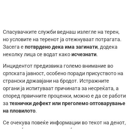
Спасувачките служби веднаш излегле на терен,
но условите на теренот ја отежнуваат потрагата.
Засега е
потврдено дека има загинати
, додека
неколку лица се водат како
исчезнати
.
Инцидентот предизвика големо внимание во
српската јавност, особено поради присуството на
странски државјани на бродот. Истражните
органи ја испитуваат причината за несреќата, а
според првичните проценки, можно е да се работи
за
технички дефект или преголемо оптоварување
на пловилото
.
Се очекува повеќе информации во текот на денот,