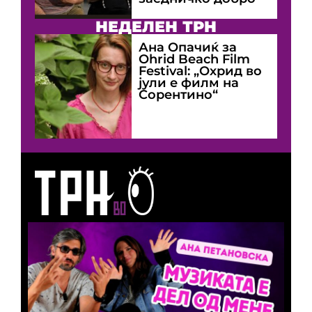
НЕДЕЛЕН ТРН
Ана Опачиќ за
Оhrid Beach Film
Festival: „Охрид во
јули е филм на
Сорентино“