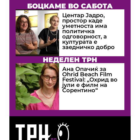
БОЦКАМЕ ВО САБОТА
Центар Јадро,
простор каде
уметноста има
политичка
одговорност, а
културата е
заедничко добро
НЕДЕЛЕН ТРН
Ана Опачиќ за
Оhrid Beach Film
Festival: „Охрид во
јули е филм на
Сорентино“