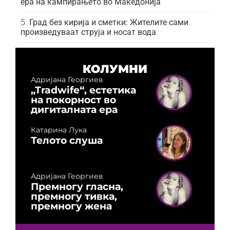
ера на кампирањето во Македонија
Град без кирија и сметки: Жителите сами
произведуваат струја и носат вода
КОЛУМНИ
Адријана Георгиев
„Tradwife“, естетика
на покорност во
дигиталната ера
Катарина Лука
Телото слуша
Адријана Георгиев
Премногу гласна,
премногу тивка,
премногу жена