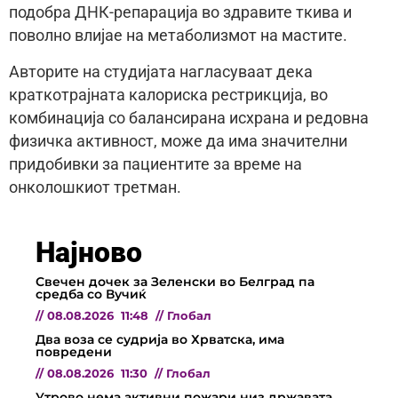
подобра ДНК-репарација во здравите ткива и
поволно влијае на метаболизмот на мастите.
Авторите на студијата нагласуваат дека
краткотрајната калориска рестрикција, во
комбинација со балансирана исхрана и редовна
физичка активност, може да има значителни
придобивки за пациентите за време на
онколошкиот третман.
Најново
Свечен дочек за Зеленски во Белград па
средба со Вучиќ
//
08.08.2026
11:48
//
Глобал
Два воза се судрија во Хрватска, има
повредени
//
08.08.2026
11:30
//
Глобал
Утрово нема активни пожари низ државата