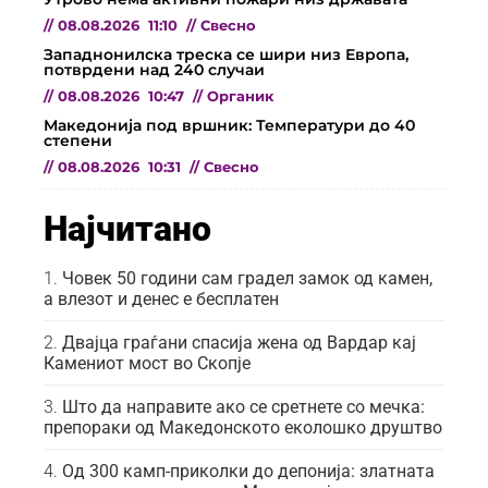
//
08.08.2026
11:10
//
Свесно
Западнонилска треска се шири низ Европа,
потврдени над 240 случаи
//
08.08.2026
10:47
//
Органик
Македонија под вршник: Температури до 40
степени
//
08.08.2026
10:31
//
Свесно
Најчитано
Човек 50 години сам градел замок од камен,
а влезот и денес е бесплатен
Двајца граѓани спасија жена од Вардар кај
Камениот мост во Скопје
Што да направите ако се сретнете со мечка:
препораки од Македонското еколошко друштво
Од 300 камп-приколки до депонија: златната