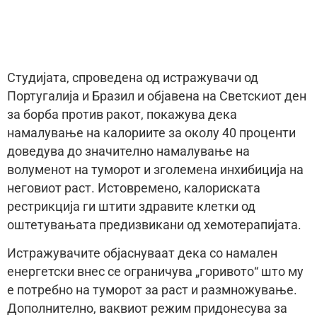
Студијата, спроведена од истражувачи од
Португалија и Бразил и објавена на Светскиот ден
за борба против ракот, покажува дека
намалување на калориите за околу 40 проценти
доведува до значително намалување на
волуменот на туморот и зголемена инхибиција на
неговиот раст. Истовремено, калориската
рестрикција ги штити здравите клетки од
оштетувањата предизвикани од хемотерапијата.
Истражувачите објаснуваат дека со намален
енергетски внес се ограничува „горивото“ што му
е потребно на туморот за раст и размножување.
Дополнително, ваквиот режим придонесува за