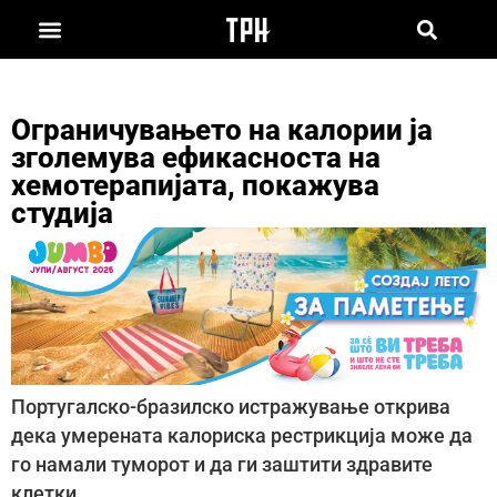
Ограничувањето на калории ја
зголемува ефикасноста на
хемотерапијата, покажува
студија
Португалско-бразилско истражување открива
дека умерената калориска рестрикција може да
го намали туморот и да ги заштити здравите
клетки.