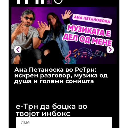
Ана Петаноска во РеТрн:
Ри
искрен разговор, музика од
го
душа и големи соништа
За
и 
е-Трн да боцка во
твојот инбокс