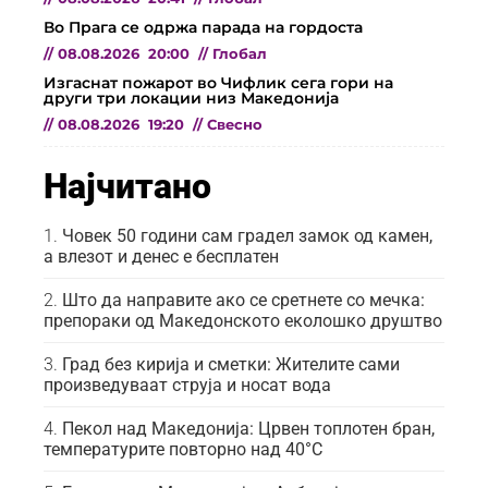
Во Прага се одржа парада на гордоста
//
08.08.2026
20:00
//
Глобал
Изгаснат пожарот во Чифлик сега гори на
други три локации низ Македонија
//
08.08.2026
19:20
//
Свесно
Најчитано
Човек 50 години сам градел замок од камен,
а влезот и денес е бесплатен
Што да направите ако се сретнете со мечка:
препораки од Македонското еколошко друштво
Град без кирија и сметки: Жителите сами
произведуваат струја и носат вода
Пекол над Македонија: Црвен топлотен бран,
температурите повторно над 40°C