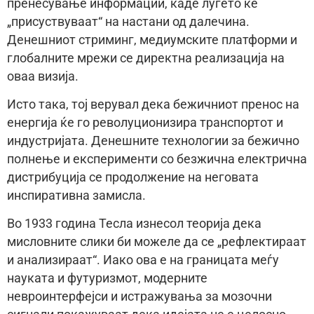
пренесување информации, каде луѓето ќе
„присуствуваат“ на настани од далечина.
Денешниот стриминг, медиумските платформи и
глобалните мрежи се директна реализација на
оваа визија.
Исто така, тој верувал дека бежичниот пренос на
енергија ќе го револуционизира транспортот и
индустријата. Денешните технологии за бежично
полнење и експерименти со безжична електрична
дистрибуција се продолжение на неговата
инспиративна замисла.
Во 1933 година Тесла изнесол теорија дека
мисловните слики би можеле да се „рефлектираат
и анализираат“. Иако ова е на границата меѓу
науката и футуризмот, модерните
невроинтерфејси и истражувања за мозочни