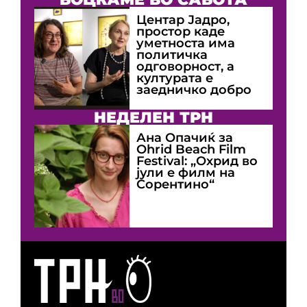
Центар Јадро,
простор каде
уметноста има
политичка
одговорност, а
културата е
заедничко добро
НЕДЕЛЕН ТРН
Ана Опачиќ за
Оhrid Beach Film
Festival: „Охрид во
јули е филм на
Сорентино“