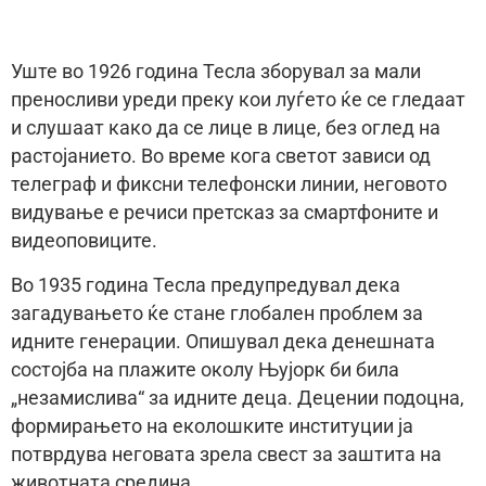
Уште во 1926 година Тесла зборувал за мали
преносливи уреди преку кои луѓето ќе се гледаат
и слушаат како да се лице в лице, без оглед на
растојанието. Во време кога светот зависи од
телеграф и фиксни телефонски линии, неговото
видување е речиси претсказ за смартфоните и
видеоповиците.
Во 1935 година Тесла предупредувал дека
загадувањето ќе стане глобален проблем за
идните генерации. Опишувал дека денешната
состојба на плажите околу Њујорк би била
„незамислива“ за идните деца. Децении подоцна,
формирањето на еколошките институции ја
потврдува неговата зрелa свест за заштита на
животната средина.