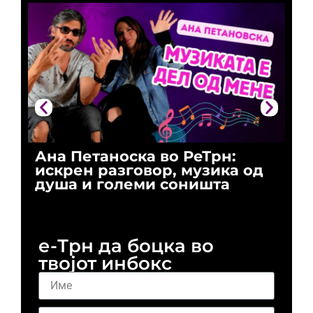
Ана Петаноска во РеТрн:
Ри
искрен разговор, музика од
го
душа и големи соништа
За
и 
е-Трн да боцка во
твојот инбокс