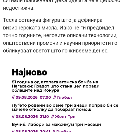
сигнали покажуваат дека идејата не е целосно
недостижна.
Тесла останува фигура што ја дефинира
визионерската мисла. Иако не ги предвидел
точно годините, неговите описани технологии,
општествени промени и научни приоритети го
обликуваат светот што го живееме денес.
Најново
81 година од втората атомска бомба на
Нагасаки: Градот што стана цел поради
облаците над Кокура
//
09.08.2026
07:00
//
Глобал
Луѓето родени во овие три знаци попрво би се
мачеле отколку да побараат помош
//
08.08.2026
21:10
//
Жолт Трн
Вучиќ: Избори за максимум три месеци
//
08.08.2026
20:41
//
Глобал