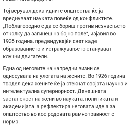
Тој верувал дека идните општества ќе ја
вреднуваат науката повеќе од конфликтите.
„Поблагородно е да се бориш против незнаењето
отколку да загинеш на бојно поле“, изјавил во
1935 година, предвидувајќи свет каде
образованието и истражувањето стануваат
клучни двигатели.
Една од неговите најнапредни визии се
однесувала на улогата на жените. Во 1926 година
тврдел дека жените ќе ја стекнат својата научна и
интелектуална супериорност. Денешната
застапеност на жени во науката, политиката и
академијата ја рефлектира неговата идеја за
општество во кое родовата рамноправност е
норма.