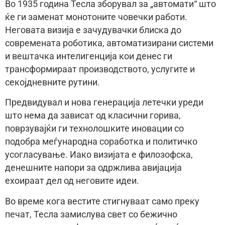
Во 1935 година Тесла зборувал за „автомати“ што
ќе ги заменат монотoните човечки работи.
Неговата визија е зачудувачки блиска до
современата роботика, автоматизирани системи
и вештачка интелигенција кои денес ги
трансформираат производството, услугите и
секојдневните рутини.
Предвидувал и нова генерација летечки уреди
што нема да зависат од класични горива,
поврзувајќи ги технолошките иновации со
подобра меѓународна соработка и политичко
усогласување. Иако визијата е филозофска,
денешните напори за одржлива авијација
ехоираат дел од неговите идеи.
Во време кога вестите стигнуваат само преку
печат, Тесла замислува свет со бежично