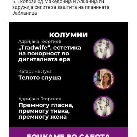
Еколози од Македонија и Албанија ги
здружија силите за заштита на планината
Јабланица
КОЛУМНИ
Адријана Георгиев
„Tradwife“, естетика
на покорност во
дигиталната ера
Катарина Лука
Телото слуша
Адријана Георгиев
Премногу гласна,
премногу тивка,
премногу жена
БОЦКАМЕ ВО САБОТА