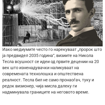
Иако медиумите често го нарекуваат „пророк што
ја предвидел 2035 година“, визиите на Никола
Тесла всушност се идеи од првите децении на 20
век што изненадувачки наликуваат на
современата технолошка и општествена
реалност. Тесла бил не само пронаоѓач, туку и
редок визионер, чија мисла далеку ги
надминувала границите на неговото време.