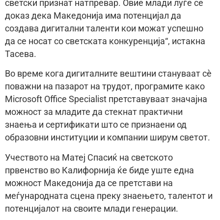
светски признат натпревар. Овие млади луѓе се
доказ дека Македонија има потенцијал да
создава дигитални таленти кои можат успешно
да се носат со светската конкуренција“, истакна
Тасева.
Во време кога дигиталните вештини стануваат сè
поважни на пазарот на трудот, програмите како
Microsoft Office Specialist претставуваат значајна
можност за младите да стекнат практични
знаења и сертификати што се признаени од
образовни институции и компании ширум светот.
Учеството на Матеј Спасиќ на светското
првенство во Калифорнија ќе биде уште една
можност Македонија да се претстави на
меѓународната сцена преку знаењето, талентот и
потенцијалот на своите млади генерации.