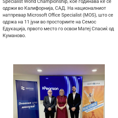
Specialist World Championship, кое годинава ќе се
одржи во Калифорнија, САД. На националниот
натпревар Microsoft Office Specialist (MOS), што се
одржа на 11 јуни во просториите на Семос
Едукација, првото место го освои Матеј Спасиќ од
Куманово.