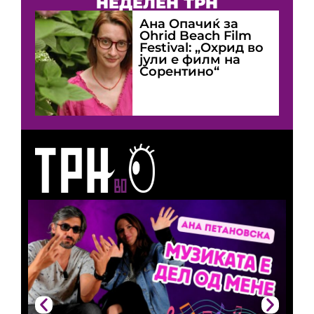
НЕДЕЛЕН ТРН
Ана Опачиќ за
Оhrid Beach Film
Festival: „Охрид во
јули е филм на
Сорентино“