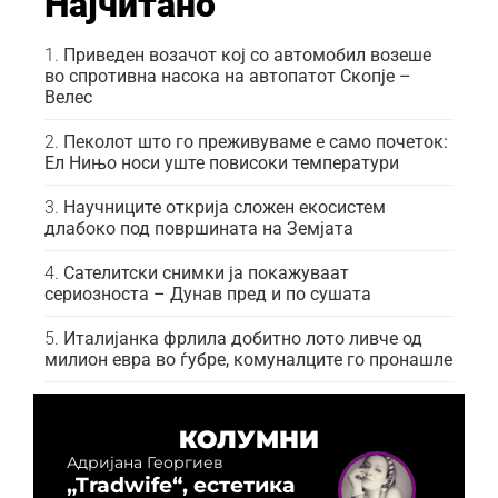
Најчитано
Приведен возачот кој со автомобил возеше
во спротивна насока на автопатот Скопје –
Велес
Пеколот што го преживуваме е само почеток:
Ел Нињо носи уште повисоки температури
Научниците открија сложен екосистем
длабоко под површината на Земјата
Сателитски снимки ја покажуваат
сериозноста – Дунав пред и по сушата
Италијанка фрлила добитно лото ливче од
милион евра во ѓубре, комуналците го пронашле
КОЛУМНИ
Адријана Георгиев
„Tradwife“, естетика