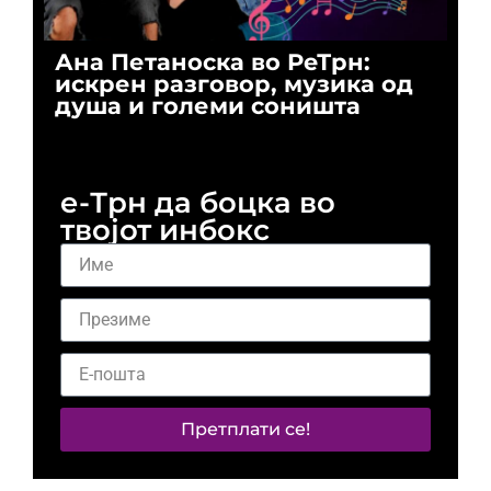
Ана Петаноска во РеТрн:
Ри
искрен разговор, музика од
го
душа и големи соништа
За
и 
е-Трн да боцка во
твојот инбокс
Претплати се!