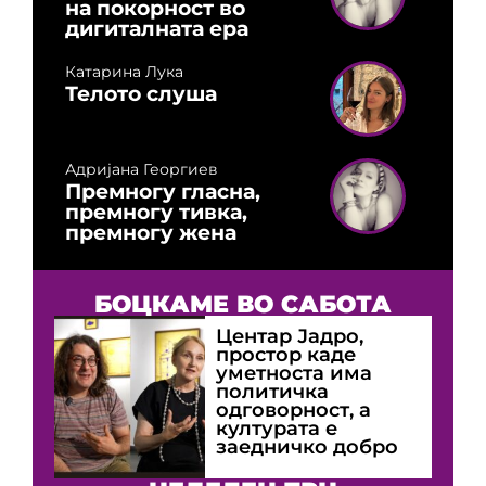
на покорност во
дигиталната ера
Катарина Лука
Телото слуша
Адријана Георгиев
Премногу гласна,
премногу тивка,
премногу жена
БОЦКАМЕ ВО САБОТА
Центар Јадро,
простор каде
уметноста има
политичка
одговорност, а
културата е
заедничко добро