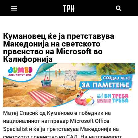
Кумановец ќе ја претставува
Македонија на светското
првенство на Microsoft во
Калифорнија
Матеј Спасиќ од Куманово е победник на
националниот натпревар Microsoft Office
Specialist и ќе ја претставува Македонија на
светското првенство во САД. На натпреварот