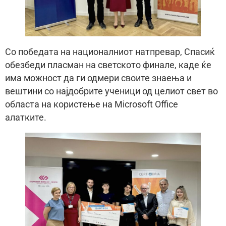
Со победата на националниот натпревар, Спасиќ
обезбеди пласман на светското финале, каде ќе
има можност да ги одмери своите знаења и
вештини со најдобрите ученици од целиот свет во
областа на користење на Microsoft Office
алатките.