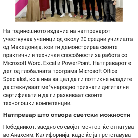
На годинешното издание на натпреварот
учествуваа ученици од околу 20 средни училишта
од Македонија, кои ги демонстрираа своите
практични и технички способности за работа со
Microsoft Word, Excel и PowerPoint. Натпреварот е
дел од глобалната програма Microsoft Office
Specialist, која има за цел да ги поттикне младите
да стекнуваат меѓународно признати дигитални
сертификати и да ги развиваат своите
технолошки компетенции.
Натпревар што отвора светски можности
Победникот, заедно со својот ментор, ќе отпатува
во Анахеим, Калифорнија, каде ќе ја претставува