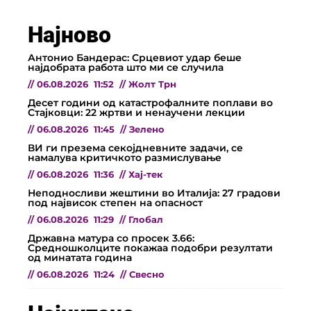
Најново
Антонио Бандерас: Срцевиот удар беше
најдобрата работа што ми се случила
//
06.08.2026
11:52
//
Жолт Трн
Десет години од катастрофалните поплави во
Стајковци: 22 жртви и ненаучени лекции
//
06.08.2026
11:45
//
Зелено
ВИ ги презема секојдневните задачи, се
намалува критичкото размислување
//
06.08.2026
11:36
//
Хај-тек
Неподносливи жештини во Италија: 27 градови
под највисок степен на опасност
//
06.08.2026
11:29
//
Глобал
Државна матура со просек 3.66:
Средношколците покажаа подобри резултати
од минатата година
//
06.08.2026
11:24
//
Свесно