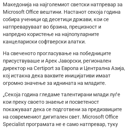
Македонија на најголемиот светски натпревар за
Microsoft Office вештини. Настанот секоја година
собира ученици од десетици држави, кои се
натпреваруваат во брзина, прецизност и
напредно користење на најпопуларните
канцелариски софтверски алатки.
На свеченото прогласување на победниците
присуствуваше и Арек Јаворски, регионален
директор на Certiport за Европа и Централна Азија,
кој истакна дека ваквите иницијативи имаат
огромно значење за иднината на младите.
„Секоја година гледаме талентирани млади луѓе
кои преку своето знаење и посветеност
покажуваат дека се подготвени за предизвиците
на современиот дигитален свет. Microsoft Office
Specialist програмата не е само натпревар, туку