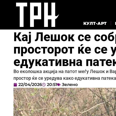
КУЛТ-АРТ
Кај Лешок се соб
просторот ќе се 
едукативна пате
Во еколошка акција на патот меѓу Лешок и Вар
простор ќе се уредува како едукативна патека
22/04/2026
20:51
Зелено