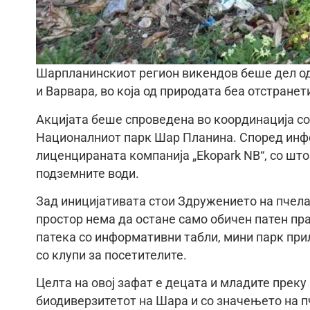
Шарпланинскиот регион викендов беше дел од
и Варвара, во која од природата беа отстранет
Акцијата беше спроведена во координација со
Националниот парк Шар Планина. Според инфо
лиценцираната компанија „Ekopark NB“, со шт
подземните води.
Зад иницијативата стои Здружението на пчела
простор нема да остане само обичен патен пр
патека со информативни табли, мини парк прил
со клупи за посетителите.
Целта на овој зафат е децата и младите преку
биодиверзитетот на Шара и со значењето на п