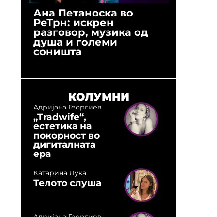
Ана Петаноска во
Ристо 
РеТрн: искрен
(Арханг
разговор, музика од
години
душа и големи
студио:
соништа
музика,
оловни
КОЛУМНИ
Адријана Георгиев
„Tradwife“,
естетика на
покорност во
дигиталната
ера
Катарина Лука
Телото слуша
Адријана Георгиев