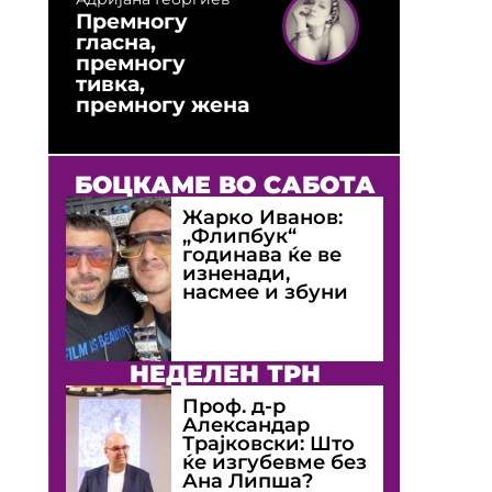
Премногу
гласна,
премногу
тивка,
премногу жена
БОЦКАМЕ ВО САБОТА
Жарко Иванов:
„Флипбук“
годинава ќе ве
изненади,
насмее и збуни
НЕДЕЛЕН ТРН
Проф. д-р
Александар
Трајковски: Што
ќе изгубевме без
Ана Липша?