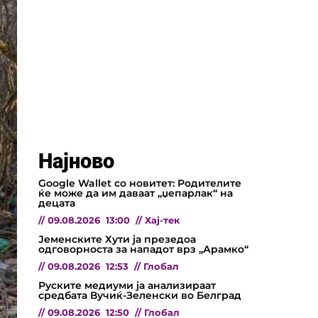
Најново
Google Wallet со новитет: Родителите
ќе може да им даваат „џепарлак“ на
децата
//
09.08.2026
13:00
//
Хај-тек
Јеменските Хути ја презедоа
одговорноста за нападот врз „Арамко“
//
09.08.2026
12:53
//
Глобал
Руските медиуми ја анализираат
средбата Вучиќ-Зеленски во Белград
//
09.08.2026
12:50
//
Глобал