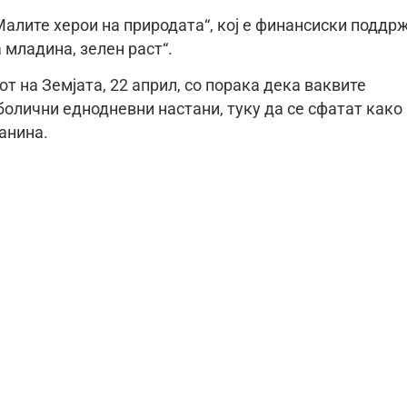
Малите херои на природата“, кој е финансиски поддр
 младина, зелен раст“.
т на Земјата, 22 април, со порака дека ваквите
болични еднодневни настани, туку да се сфатат како
анина.