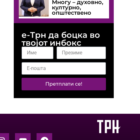
Многу – духовно,
културно,
општествено
е-Трн да боцка во
твојот инбокс
Претплати се!