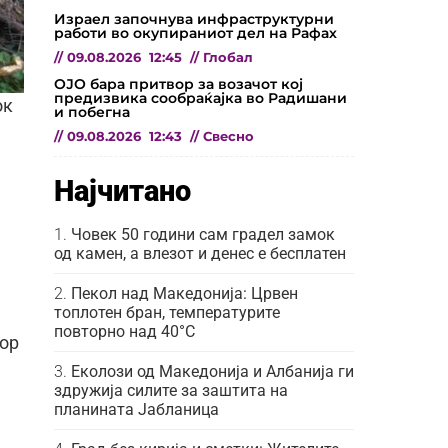
Израел започнува инфраструктурни
работи во окупираниот дел на Рафах
//
09.08.2026
12:45
//
Глобал
ОЈО бара притвор за возачот кој
предизвика сообраќајка во Радишани
ок
и побегна
//
09.08.2026
12:43
//
Свесно
Најчитано
Човек 50 години сам градел замок
од камен, а влезот и денес е бесплатен
Пекол над Македонија: Црвен
топлотен бран, температурите
повторно над 40°C
мор
Еколози од Македонија и Албанија ги
здружија силите за заштита на
планината Јабланица