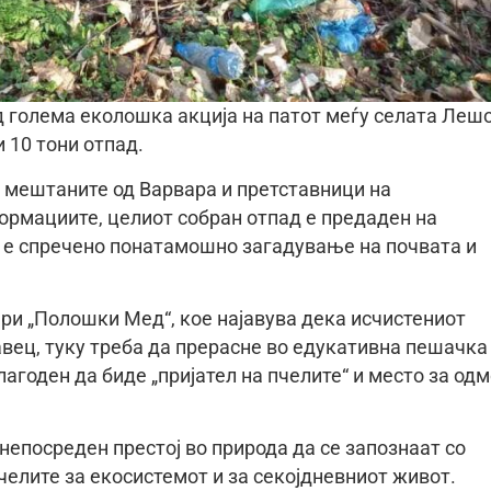
 голема еколошка акција на патот меѓу селата Леш
и 10 тони отпад.
 мештаните од Варвара и претставници на
рмациите, целиот собран отпад е предаден на
о е спречено понатамошно загадување на почвата и
ри „Полошки Мед“, кое најавува дека исчистениот
авец, туку треба да прерасне во едукативна пешачка
агоден да биде „пријател на пчелите“ и место за од
 непосреден престој во природа да се запознаат со
челите за екосистемот и за секојдневниот живот.