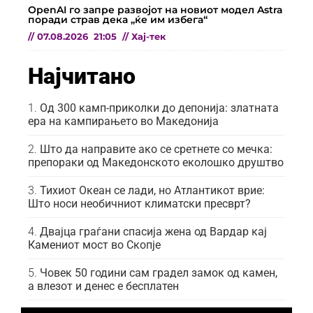
OpenAI го запре развојот на новиот модел Astra
поради страв дека „ќе им избега“
//
07.08.2026
21:05
//
Хај-тек
Најчитано
Од 300 камп-приколки до депонија: златната
ера на кампирањето во Македонија
Што да направите ако се сретнете со мечка:
препораки од Македонското еколошко друштво
Тихиот Океан се лади, но Атлантикот врие:
Што носи необичниот климатски пресврт?
Двајца граѓани спасија жена од Вардар кај
Камениот мост во Скопје
Човек 50 години сам градел замок од камен,
а влезот и денес е бесплатен