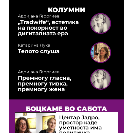
КОЛУМНИ
Адријана Георгиев
„Tradwife“, естетика
на покорност во
дигиталната ера
Катарина Лука
Телото слуша
Адријана Георгиев
Премногу гласна,
премногу тивка,
премногу жена
БОЦКАМЕ ВО САБОТА
Центар Јадро,
простор каде
уметноста има
политичка