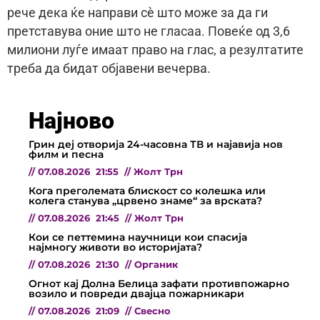
рече дека ќе направи сè што може за да ги
претставува оние што не гласаа. Повеќе од 3,6
милиони луѓе имаат право на глас, а резултатите
треба да бидат објавени вечерва.
Најново
Грин деј отворија 24-часовна ТВ и најавија нов
филм и песна
//
07.08.2026
21:55
//
Жолт Трн
Кога преголемата блискост со колешка или
колега станува „црвено знаме“ за врската?
//
07.08.2026
21:45
//
Жолт Трн
Кои се петтемина научници кои спасија
најмногу животи во историјата?
//
07.08.2026
21:30
//
Органик
Огнот кај Долна Белица зафати противпожарно
возило и повреди двајца пожарникари
//
07.08.2026
21:09
//
Свесно