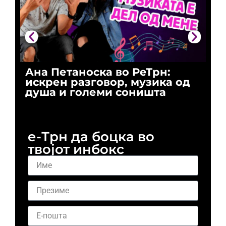
Ана Петаноска во РеТрн:
Ри
искрен разговор, музика од
го
душа и големи соништа
За
и 
е-Трн да боцка во
твојот инбокс