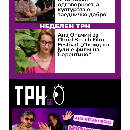
одговорност, а
културата е
заедничко добро
НЕДЕЛЕН ТРН
Ана Опачиќ за
Оhrid Beach Film
Festival: „Охрид во
јули е филм на
Сорентино“