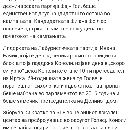
десничарската партија Фајн Гел, беше
единствениот друг кандидат што остана во
кампањата. Кандидатката Фијана Фејл се
повлече од трката само неколку дена по
почетокот на кампањата.
Лидерката на Лабуристичката партија, Ивана
Бачик, која е дел од левичарскиот опозициски
блок што ја поддржа Коноли, изјави дека е „скоро
сигурно“ дека Коноли ќе стане 10-ти претседател
на Ирска. 68-годишната жена од Голвеј е
поранешна психологка и адвокатка. Таа првпат
беше избрана во парламентот во 2016 година и
беше заменик-претседателка на Долниот дом.
Зборувајќи кратко за RTE во нејзиниот локален
центар за пребројување во округот Голвеј, Коноли
им се заблагодари на оние што гласаа за неа и