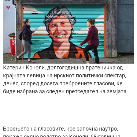
Катерин Коноли, долгогодишна пратеничка од
крајната левица на ирскиот политички спектар,
денес, според досега преброените гласови, ќе
биде избрана за следен претседател на земјата.
Броењето на гласовите, кое започна наутро,
покажа силно водство за Коноли, 68-годишна