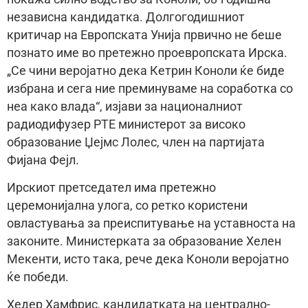
независна кандидатка. Долгогодишниот
критичар на Европската Унија првично не беше
познато име во претежно проевропската Ирска.
„Се чини веројатно дека Кетрин Коноли ќе биде
избрана и сега ние преминуваме на соработка со
неа како влада“, изјави за националниот
радиодифузер РТЕ министерот за високо
образование Џејмс Лолес, член на партијата
Фијана Фејл.
Ирскиот претседател има претежно
церемонијална улога, со ретко користени
овластувања за преиспитување на уставноста на
законите. Министерката за образование Хелен
Мекенти, исто така, рече дека Коноли веројатно
ќе победи.
Хедер Хамфрис, кандидатката на централно-