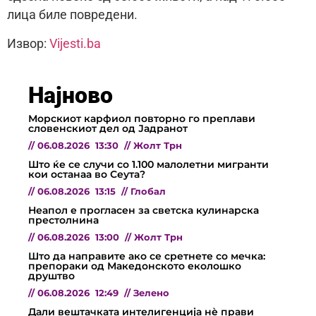
лица биле повредени.
Извор:
Vijesti.ba
Најново
Морскиот карфиол повторно го преплави
словенскиот дел од Јадранот
//
06.08.2026
13:30
//
Жолт Трн
Што ќе се случи со 1.100 малолетни мигранти
кои останаа во Сеута?
//
06.08.2026
13:15
//
Глобал
Неапол е прогласен за светска кулинарска
престолнина
//
06.08.2026
13:00
//
Жолт Трн
Што да направите ако се сретнете со мечка:
препораки од Македонското еколошко
друштво
//
06.08.2026
12:49
//
Зелено
Дали вештачката интелигенција нè прави