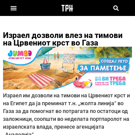
Израел дозволи влез на тимови
на Црвениот крст во Газа
Израел им дозволи на тимови на Црвениот крст и
на Египет да ја преминат т.н. „жолта линија“ во
Газа за да помогнат во потрагата по остатоци од
заложници, соопшти во неделата портпаролот на
израелската влада, пренесе агенцијата
„Анадолија“.