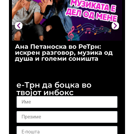
Ана Петаноска во РеТрн:
Ри
искрен разговор, музика од
го
душа и големи соништа
За
и 
е-Трн да боцка во
твојот инбокс