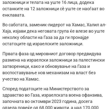
заложници и телата на уште 16 лица, додека
останките на 12 заложници сè уште се наоѓаат во
енклавата.
Во саботата, заменик-лидерот на Хамас, Халил ал-
Хаја, изјави дека неговата група ќе влезе во уште
неколку области на Газа за да ги пронајде
остатоците од израелските заложници.
Првата фаза од мировниот договор предвидува
размена на израелски заложници за палестински
затвореници, како и обновување на Газа и
воспоставување нов механизам на власт без
учество на Хамас.
Според податоците на Министерството за
здравство во Газа, израелската воена офанзива,
започната во октомври 2023 година, досега
одзела повеќе од 68.000 животи, а над 170.000