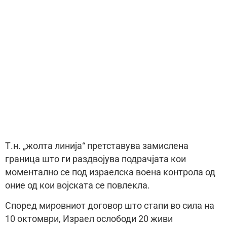
Т.н. „жолта линија“ претставува замислена
граница што ги раздвојува подрачјата кои
моментално се под израелска воена контрола од
оние од кои војската се повлекла.
Според мировниот договор што стапи во сила на
10 октомври, Израел ослободи 20 живи