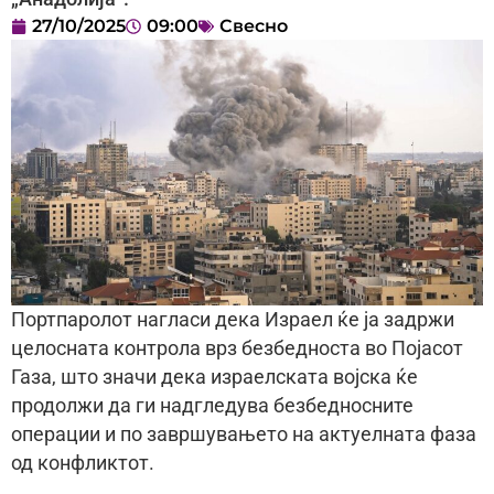
27/10/2025
09:00
Свесно
Портпаролот нагласи дека Израел ќе ја задржи
целосната контрола врз безбедноста во Појасот
Газа, што значи дека израелската војска ќе
продолжи да ги надгледува безбедносните
операции и по завршувањето на актуелната фаза
од конфликтот.