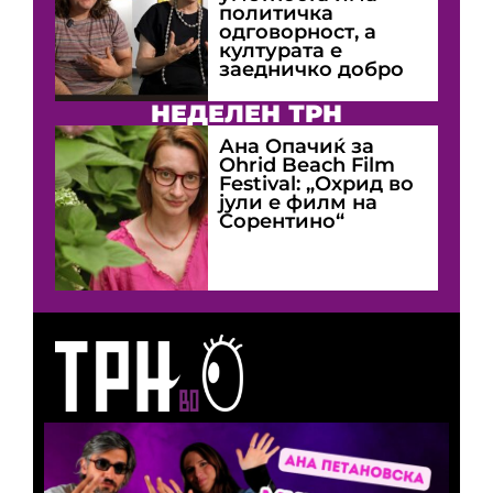
политичка
одговорност, а
културата е
заедничко добро
НЕДЕЛЕН ТРН
Ана Опачиќ за
Оhrid Beach Film
Festival: „Охрид во
јули е филм на
Сорентино“