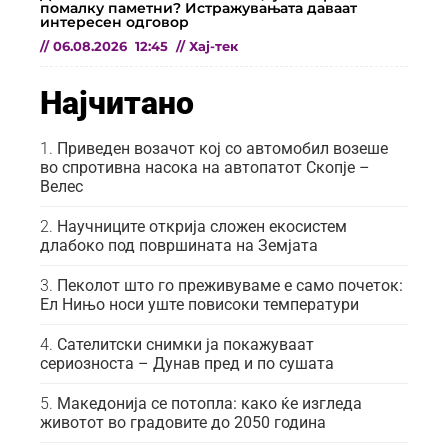
помалку паметни? Истражувањата даваат
интересен одговор
//
06.08.2026
12:45
//
Хај-тек
Најчитано
Приведен возачот кој со автомобил возеше
во спротивна насока на автопатот Скопје –
Велес
Научниците открија сложен екосистем
длабоко под површината на Земјата
Пеколот што го преживуваме е само почеток:
Ел Нињо носи уште повисоки температури
Сателитски снимки ја покажуваат
сериозноста – Дунав пред и по сушата
Македонија се потопла: како ќе изгледа
животот во градовите до 2050 година