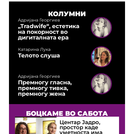
КОЛУМНИ
Адријана Георгиев
„Tradwife“, естетика
на покорност во
дигиталната ера
Катарина Лука
Телото слуша
Адријана Георгиев
Премногу гласна,
премногу тивка,
премногу жена
БОЦКАМЕ ВО САБОТА
Центар Јадро,
простор каде
уметноста има