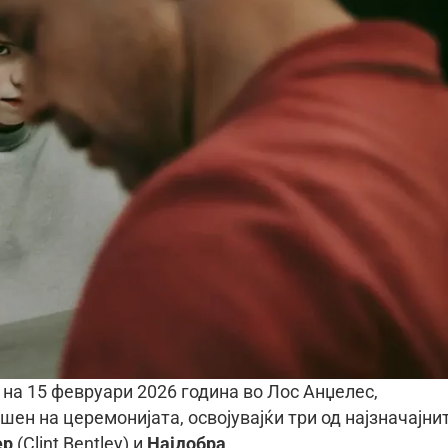
и на 15 февруари 2026 година во Лос Анџелес,
шен на церемонијата, освојувајќи три од најзначајни
ер
(Clint Bentley) и
Најдобра