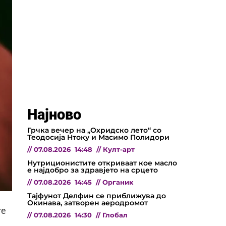
Најново
Грчка вечер на „Охридско лето“ со
Теодосија Нтоку и Масимо Полидори
//
07.08.2026
14:48
//
Култ-арт
Нутриционистите откриваат кое масло
е најдобро за здравјето на срцето
//
07.08.2026
14:45
//
Органик
Тајфунот Делфин се приближува до
Окинава, затворен аеродромот
те
//
07.08.2026
14:30
//
Глобал