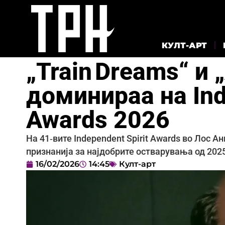
КУЛТ-АРТ
„Train Dreams“ и 
доминираа на Ind
Awards 2026
На 41‑вите Independent Spirit Awards во Лос А
признанија за најдобрите остварувања од 2025
16/02/2026
14:45
Култ-арт