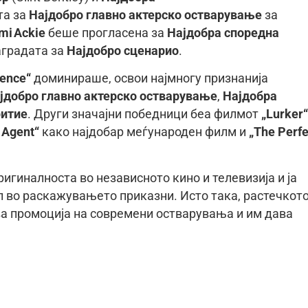
та за
Најдобро главно актерско остварување
за
mi Ackie
беше прогласена за
Најдобра споредна
наградата за
Најдобро сценарио
.
ence“
доминираше, освои најмногу признанија
јдобро главно актерско остварување
,
Најдобра
ритие
. Други значајни победници беа филмот
„Lurker“
 Agent“
како најдобар меѓународен филм и
„The Perfe
ригиналноста во независното кино и телевизија и ја
 во раскажувањето приказни. Исто така, растечкот
 промоција на современи остварувања и им дава