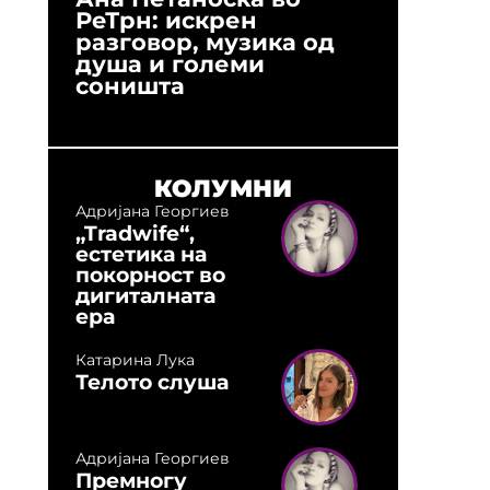
РеТрн: искрен
(Арханг
разговор, музика од
години
душа и големи
студио:
соништа
музика,
оловни
КОЛУМНИ
Адријана Георгиев
„Tradwife“,
естетика на
покорност во
дигиталната
ера
Катарина Лука
Телото слуша
Адријана Георгиев
Премногу