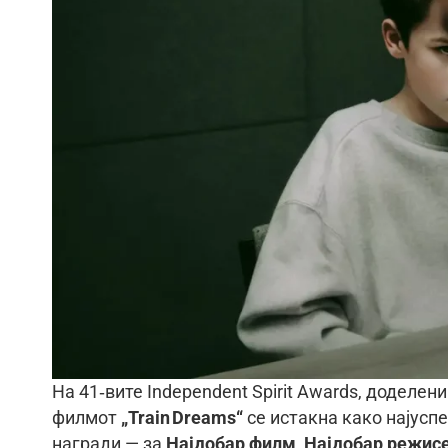
На 41‑вите Independent Spirit Awards, доделен
филмот
„Train Dreams“
се истакна како најуспе
награди — за
Најдобар филм
,
Најдобар режис