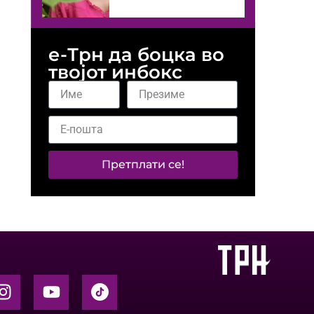
е-Трн да боцка во
твојот инбокс
Претплати се!