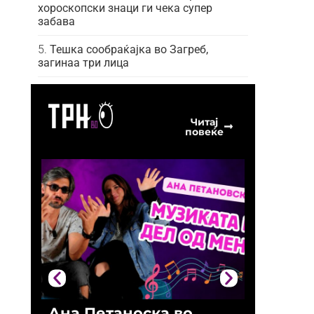
хороскопски знаци ги чека супер
забава
Тешка сообраќајка во Загреб,
загинаа три лица
Читај
повеќе
Ана Петаноска во
Ристо 