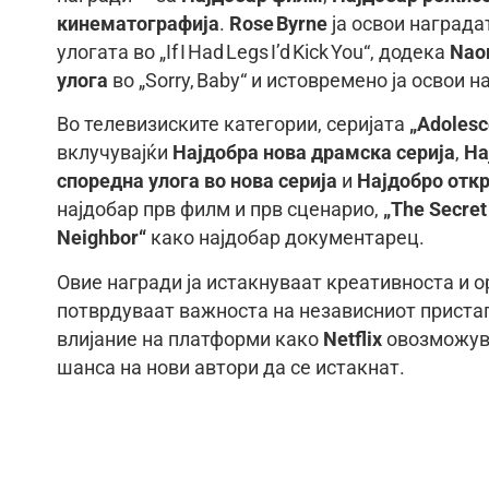
кинематографија
.
Rose Byrne
ја освои награда
улогата во „If I Had Legs I’d Kick You“, додека
Nao
улога
во „Sorry, Baby“ и истовремено ја освои 
Во телевизиските категории, серијата
„Adolesc
вклучувајќи
Најдобра нова драмска серија
,
На
споредна улога во нова серија
и
Најдобро отк
најдобар прв филм и прв сценарио,
„The Secret
Neighbor“
како најдобар документарец.
Овие награди ја истакнуваат креативноста и о
потврдуваат важноста на независниот пристап
влијание на платформи како
Netflix
овозможува
шанса на нови автори да се истакнат.