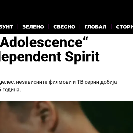
БУНТ
ЗЕЛЕНО
СВЕСНО
ГЛОБАЛ
СТОР
„Adolescence“
ependent Spirit
нџелес, независните филмови и ТВ серии добија
 година.