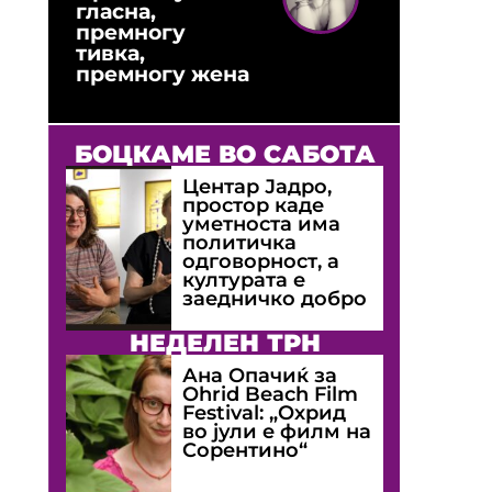
гласна,
премногу
тивка,
премногу жена
БОЦКАМЕ ВО САБОТА
Центар Јадро,
простор каде
уметноста има
политичка
одговорност, а
културата е
заедничко добро
НЕДЕЛЕН ТРН
Ана Опачиќ за
Оhrid Beach Film
Festival: „Охрид
во јули е филм на
Сорентино“