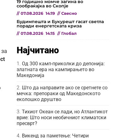
19 годишно момче загина во
сообраќајка во Скопје
//
07.08.2026
14:19
//
Свесно
Будимпешта и Букурешт гасат светла
поради енергетската криза
//
07.08.2026
14:15
//
Глобал
Најчитано
за
ct
Од 300 камп-приколки до депонија:
златната ера на кампирањето во
Македонија
Што да направите ако се сретнете со
о
мечка: препораки од Македонското
еколошко друштво
Тихиот Океан се лади, но Атлантикот
врие: Што носи необичниот климатски
пресврт?
Викенд за паметење: Четири