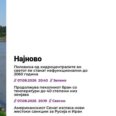
Најново
Половина од хидроцентралите во
светот ќе станат нефункционални до
2060 година
//
07.08.2026
20:43
//
Зелено
Продолжува пеколниот бран со
температури до 40 степени низ
земјава
//
07.08.2026
20:19
//
Свесно
Американскиот Сенат изгласа нови
жестоки санкции за Русија и Иран