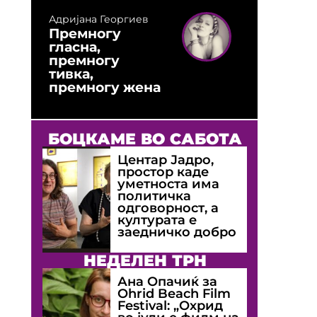
Адријана Георгиев
Премногу
гласна,
премногу
тивка,
премногу жена
БОЦКАМЕ ВО САБОТА
Центар Јадро,
простор каде
уметноста има
политичка
одговорност, а
културата е
заедничко добро
НЕДЕЛЕН ТРН
Ана Опачиќ за
Оhrid Beach Film
Festival: „Охрид