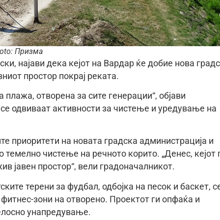
oto: Призма
ски, најави дека кејот на Вардар ќе добие нова град
ниот простор покрај реката.
а плажа, отворена за сите генерации“, објави
 се одвиваат активности за чистење и уредување на
ните приоритети на новата градска администрација и
 темелно чистење на речното корито. „Денес, кејот 
жив јавен простор“, вели градоначалникот.
ките терени за фудбал, одбојка на песок и баскет, с
 фитнес-зони на отворено. Проектот ги опфаќа и
целосно унапредување.