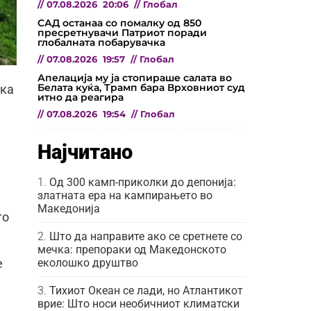
//
07.08.2026
20:06
//
Глобал
САД останаа со помалку од 850
пресретнувачи Патриот поради
глобалната побарувачка
//
07.08.2026
19:57
//
Глобал
Апелација му ја стопираше салата во
Белата куќа, Трамп бара Врховниот суд
ска
итно да реагира
//
07.08.2026
19:54
//
Глобал
Најчитано
Од 300 камп-приколки до депонија:
златната ера на кампирањето во
Македонија
го
Што да направите ако се сретнете со
мечка: препораки од Македонското
еколошко друштво
е
Тихиот Океан се лади, но Атлантикот
врие: Што носи необичниот климатски