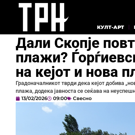
КУЛТ-АРТ
Дали Скопје повт
плажи? Ѓорѓиевс
на кејот и нова 
Градоначалникот тврди дека кејот добива „нов
плажа, додека јавноста се сеќава на неуспешн
13/02/2026
09:00
Свесно