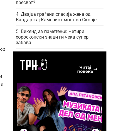
пресврт?
Двајца граѓани спасија жена од
а
Вардар кај Камениот мост во Скопје
Викенд за паметење: Четири
хороскопски знаци ги чека супер
забава
ако
.
Читај
повеќе
и
за