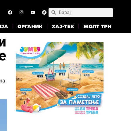
ИЈА
ОРГАНИК
ХАЈ-ТЕК
ЖОЛТ ТРН
и
е
ена