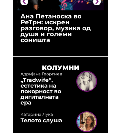
Ана Петаноска во
Ристо 
РеТрн: искрен
(Арханг
разговор, музика од
години
душа и големи
студио:
соништа
музика,
оловни
КОЛУМНИ
Адријана Георгиев
„Tradwife“,
естетика на
покорност во
дигиталната
ера
Катарина Лука
Телото слуша