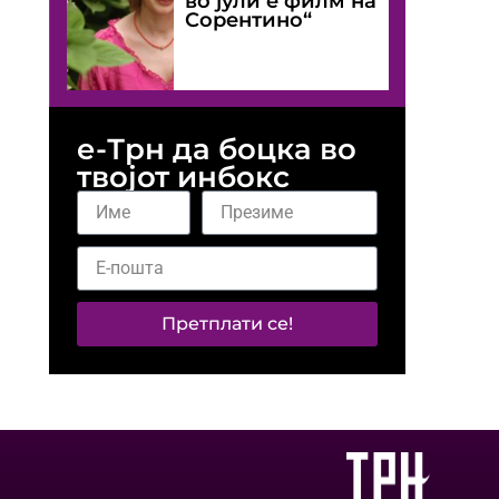
во јули е филм на
Сорентино“
е-Трн да боцка во
твојот инбокс
Претплати се!