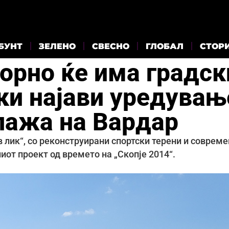
БУНТ
ЗЕЛЕНО
СВЕСНО
ГЛОБАЛ
СТОР
орно ќе има градск
ки најави уредувањ
плажа на Вардар
 лик“, со реконструирани спортски терени и соврем
иот проект од времето на „Скопје 2014“.