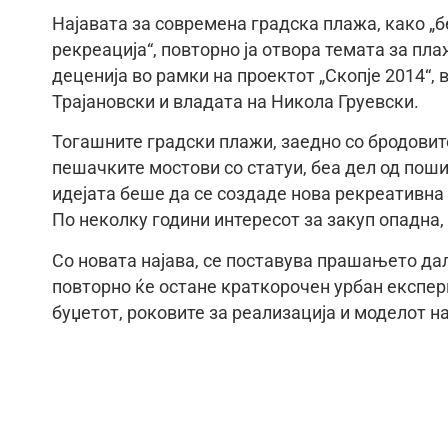
Најавата за современа градска плажа, како „б
рекреација“, повторно ја отвора темата за пл
деценија во рамки на проектот „Скопје 2014“
Трајановски и владата на Никола Груевски.
Тогашните градски плажи, заедно со бродовите
пешачките мостови со статуи, беа дел од поши
идејата беше да се создаде нова рекреативна 
По неколку години интересот за закуп опадна,
Со новата најава, се поставува прашањето да
повторно ќе остане краткорочен урбан експери
буџетот, роковите за реализација и моделот н