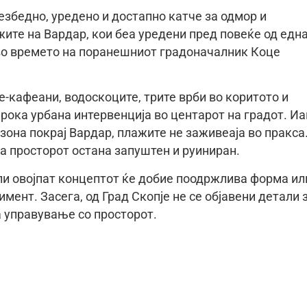
езбедно, уредено и достапно катче за одмор и
ажите на Вардар, кои беа уредени пред повеќе од едн
, во времето на поранешниот градоначалник Коце
-кафеани, водоскоците, трите врби во коритото и
рока урбана интервенција во центарот на градот. И
зона покрај Вардар, плажите не заживеаја во пракса
 а просторот остана запуштен и руиниран.
ли овојпат концептот ќе добие поодржлива форма ил
мент. Засега, од Град Скопје не се објавени детали 
а управување со просторот.