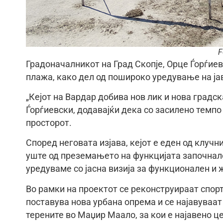
F
Градоначалникот на Град Скопје, Орце Ѓорѓиев
плажа, како дел од пошироко уредување на јав
„Кејот на Вардар добива нов лик и нова градск
Ѓорѓиевски, додавајќи дека со засилено темпо
просторот.
Според неговата изјава, кејот е еден од клуч
уште од преземањето на функцијата започнало
уредуваме со јасна визија за функционален и 
Во рамки на проектот се реконструираат спортс
поставува нова урбана опрема и се најавуваат
терените во Маџир Маало, за кои е најавено 