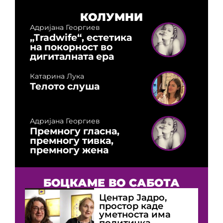
КОЛУМНИ
Адријана Георгиев
„Tradwife“, естетика
на покорност во
дигиталната ера
Катарина Лука
Телото слуша
Адријана Георгиев
Премногу гласна,
премногу тивка,
премногу жена
БОЦКАМЕ ВО САБОТА
Центар Јадро,
простор каде
уметноста има
политичка