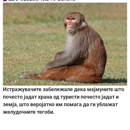
Истражувачите забележале дека мајмуните што
почесто јадат храна од туристи почесто јадат и
земја, што веројатно им помага да ги ублажат
желудочните тегоби.