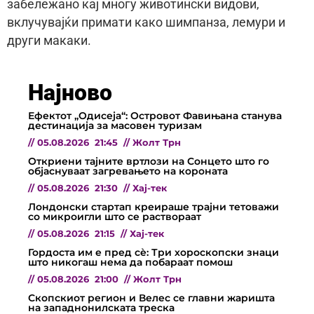
забележано кај многу животински видови,
вклучувајќи примати како шимпанза, лемури и
други макаки.
Најново
Ефектот „Одисеја“: Островот Фавињана станува
дестинација за масовен туризам
//
05.08.2026
21:45
//
Жолт Трн
Откриени тајните вртлози на Сонцето што го
објаснуваат загревањето на короната
//
05.08.2026
21:30
//
Хај-тек
Лондонски стартап креираше трајни тетоважи
со микроигли што се раствораат
//
05.08.2026
21:15
//
Хај-тек
Гордоста им е пред сѐ: Три хороскопски знаци
што никогаш нема да побараат помош
//
05.08.2026
21:00
//
Жолт Трн
Скопскиот регион и Велес се главни жаришта
на западнонилската треска