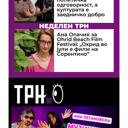
одговорност, а
културата е
заедничко добро
НЕДЕЛЕН ТРН
Ана Опачиќ за
Оhrid Beach Film
Festival: „Охрид во
јули е филм на
Сорентино“