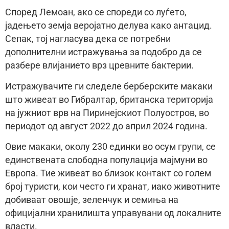
Според Лемоан, ако се спореди со луѓето,
јадењето земја веројатно делува како антацид.
Сепак, тој нагласува дека се потребни
дополнителни истражувања за подобро да се
разбере влијанието врз цревните бактерии.
Истражувачите ги следеле берберските макаки
што живеат во Гибралтар, британска територија
на јужниот врв на Пиринејскиот Полуостров, во
периодот од август 2022 до април 2024 година.
Овие макаки, околу 230 единки во осум групи, се
единствената слободна популација мајмуни во
Европа. Тие живеат во близок контакт со голем
број туристи, кои често ги хранат, иако животните
добиваат овошје, зеленчук и семиња на
официјални хранилишта управувани од локалните
власти.