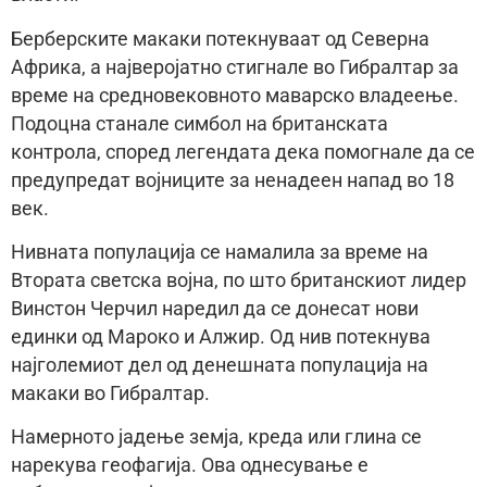
Берберските макаки потекнуваат од Северна
Африка, а најверојатно стигнале во Гибралтар за
време на средновековното маварско владеење.
Подоцна станале симбол на британската
контрола, според легендата дека помогнале да се
предупредат војниците за ненадеен напад во 18
век.
Нивната популација се намалила за време на
Втората светска војна, по што британскиот лидер
Винстон Черчил наредил да се донесат нови
единки од Мароко и Алжир. Од нив потекнува
најголемиот дел од денешната популација на
макаки во Гибралтар.
Намерното јадење земја, креда или глина се
нарекува геофагија. Ова однесување е