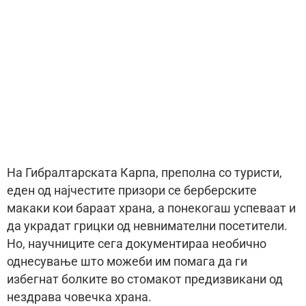
На Гибралтарската Карпа, преполна со туристи,
еден од најчестите призори се берберските
макаки кои бараат храна, а понекогаш успеваат и
да украдат грицки од невнимателни посетители.
Но, научниците сега документираа необично
однесување што можеби им помага да ги
избегнат болките во стомакот предизвикани од
нездрава човечка храна.