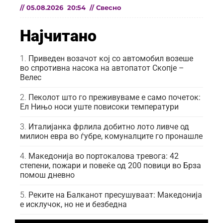
//
05.08.2026
20:54
//
Свесно
Најчитано
Приведен возачот кој со автомобил возеше
во спротивна насока на автопатот Скопје –
Велес
Пеколот што го преживуваме е само почеток:
Ел Нињо носи уште повисоки температури
Италијанка фрлила добитно лото ливче од
милион евра во ѓубре, комуналците го пронашле
Македонија во портокалова тревога: 42
степени, пожари и повеќе од 200 повици во Брза
помош дневно
Реките на Балканот пресушуваат: Македонија
е исклучок, но не и безбедна