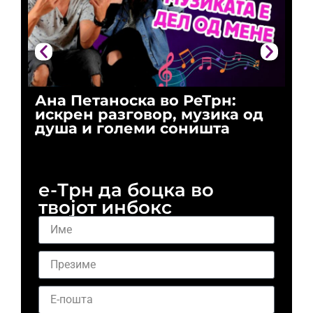
Ана Петаноска во РеТрн:
Ри
искрен разговор, музика од
го
душа и големи соништа
За
и 
е-Трн да боцка во
твојот инбокс