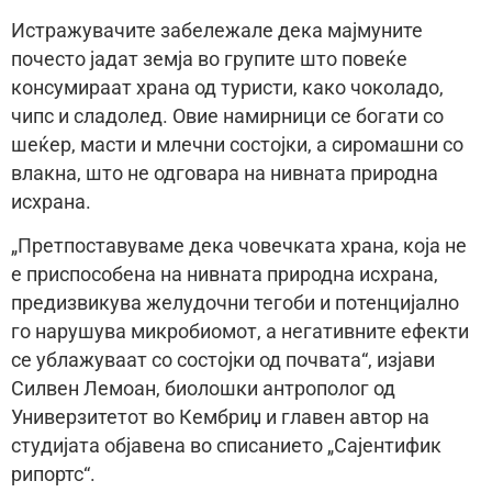
Истражувачите забележале дека мајмуните
почесто јадат земја во групите што повеќе
консумираат храна од туристи, како чоколадо,
чипс и сладолед. Овие намирници се богати со
шеќер, масти и млечни состојки, а сиромашни со
влакна, што не одговара на нивната природна
исхрана.
„Претпоставуваме дека човечката храна, која не
е приспособена на нивната природна исхрана,
предизвикува желудочни тегоби и потенцијално
го нарушува микробиомот, а негативните ефекти
се ублажуваат со состојки од почвата“, изјави
Силвен Лемоан, биолошки антрополог од
Универзитетот во Кембриџ и главен автор на
студијата објавена во списанието „Сајентифик
рипортс“.