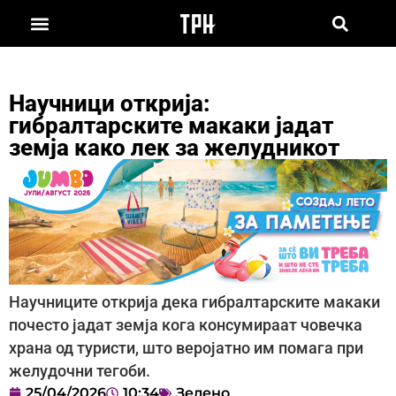
Научници открија:
гибралтарските макаки јадат
земја како лек за желудникот
Научниците открија дека гибралтарските макаки
почесто јадат земја кога консумираат човечка
храна од туристи, што веројатно им помага при
желудочни тегоби.
25/04/2026
10:34
Зелено