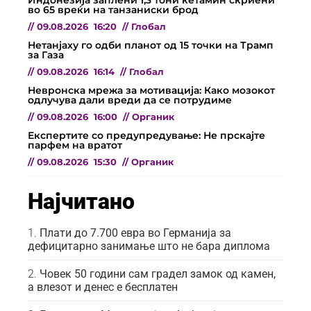
Индонезија заплени 1,3 тони кетамин скриени
во 65 вреќи на танзаниски брод
//
09.08.2026
16:20
//
Глобал
Нетанјаху го одби планот од 15 точки на Трамп
за Газа
//
09.08.2026
16:14
//
Глобал
Невронска мрежа за мотивација: Како мозокот
одлучува дали вреди да се потрудиме
//
09.08.2026
16:00
//
Органик
Експертите со предупредување: Не прскајте
парфем на вратот
//
09.08.2026
15:30
//
Органик
Најчитано
Плати до 7.700 евра во Германија за
дефицитарно занимање што не бара диплома
Човек 50 години сам градел замок од камен,
а влезот и денес е бесплатен