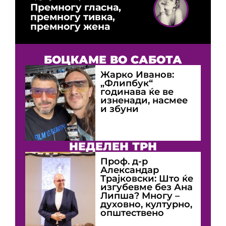
Премногу гласна,
премногу тивка,
премногу жена
БОЦКАМЕ ВО САБОТА
Жарко Иванов:
„Флипбук“
годинава ќе ве
изненади, насмее
и збуни
НЕДЕЛЕН ТРН
Проф. д-р
Александар
Трајковски: Што ќе
изгубевме без Ана
Липша? Многу –
духовно, културно,
општествено