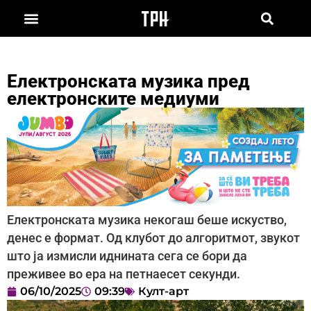
Електронската музика пред
електронските медиуми
Електронската музика некогаш беше искуство,
денес е формат. Од клубот до алгоритмот, звукот
што ја измисли иднината сега се бори да
преживее во ера на петнаесет секунди.
06/10/2025
09:39
Култ-арт