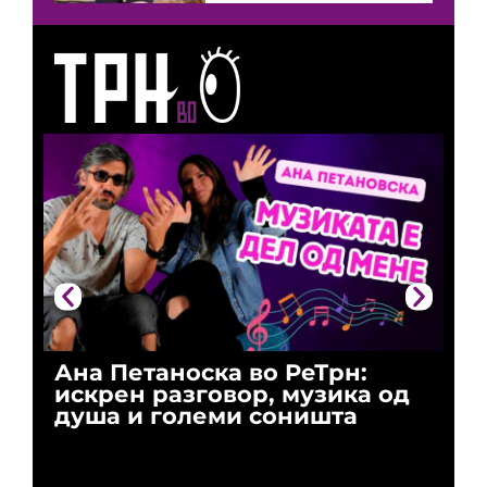
Ана Петаноска во РеТрн:
Ри
искрен разговор, музика од
го
душа и големи соништа
За
и 