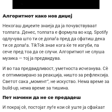
Алгоритмот како нов диџеј
Некогаш диџеите знаеја да ја почувствуваат
толпата. Денес, толпата е формула во код. Spotify
одлучува што ти се допаѓа пред да сфатиш дека
ти се допаѓа. TikTok знае кога ќе те изгуби, па
сече пред тоа да се случи. Алгоритмот не слуша
музика — тој ја предвидува.
И во таа предвидливост, уметноста исчезнува. Сè
е оптимизирано за реакција, ништо за рефлексија.
Светот сака „момент“, не искуство. Нема време за
build-up, нема време за тишина.
Пет начини да не се предадеш
И покрај сè, постојат луѓе кои сè уште ја сфаќаат