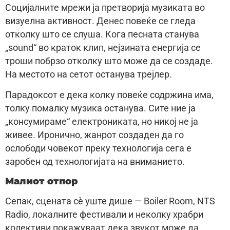
Социјалните мрежи ја претворија музиката во
визуелна активност. Денес повеќе се гледа
отколку што се слуша. Кога песната станува
„sound“ во краток клип, нејзината енергија се
троши побрзо отколку што може да се создаде.
На местото на сетот останува трејлер.
Парадоксот е дека колку повеќе содржина има,
толку помалку музика останува. Сите ние ја
„консумираме“ електрониката, но никој не ја
живее. Иронично, жанрот создаден да го
ослободи човекот преку технологија сега е
заробен од технологијата на вниманието.
Малиот отпор
Сепак, сцената сè уште дише — Boiler Room, NTS
Radio, локалните фестивали и неколку храбри
колективи покажуваат дека звукот може да