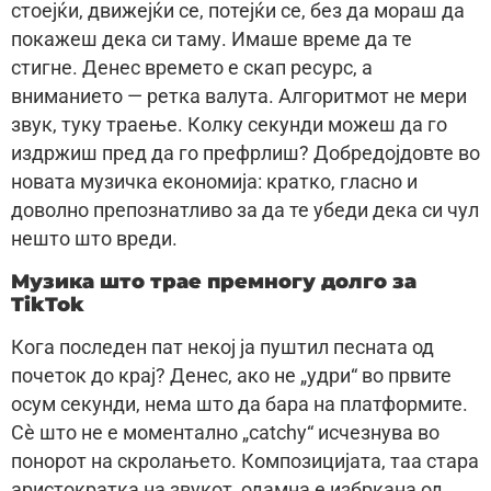
стоејќи, движејќи се, потејќи се, без да мораш да
покажеш дека си таму. Имаше време да те
стигне. Денес времето е скап ресурс, а
вниманието — ретка валута. Алгоритмот не мери
звук, туку траење. Колку секунди можеш да го
издржиш пред да го префрлиш? Добредојдовте во
новата музичка економија: кратко, гласно и
доволно препознатливо за да те убеди дека си чул
нешто што вреди.
Музика што трае премногу долго за
TikTok
Кога последен пат некој ја пуштил песната од
почеток до крај? Денес, ако не „удри“ во првите
осум секунди, нема што да бара на платформите.
Сè што не е моментално „catchy“ исчезнува во
понорот на скролањето. Композицијата, таа стара
аристократка на звукот, одамна е избркана од