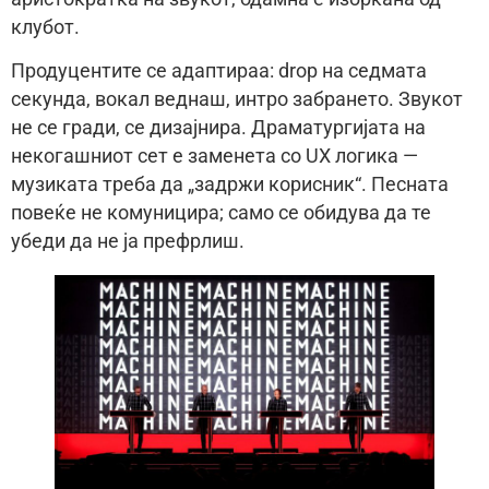
клубот.
Продуцентите се адаптираа: drop на седмата
секунда, вокал веднаш, интро забрането. Звукот
не се гради, се дизајнира. Драматургијата на
некогашниот сет е заменета со UX логика —
музиката треба да „задржи корисник“. Песната
повеќе не комуницира; само се обидува да те
убеди да не ја префрлиш.