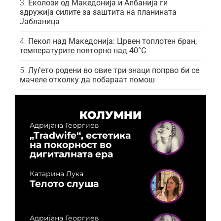
Еколози од Македонија и Албанија ги
здружија силите за заштита на планината
Јабланица
Пекол над Македонија: Црвен топлотен бран,
температурите повторно над 40°C
Луѓето родени во овие три знаци попрво би се
мачеле отколку да побараат помош
КОЛУМНИ
Адријана Георгиев
„Tradwife“, естетика
на покорност во
дигиталната ера
Катарина Лука
Телото слуша
Адријана Георгиев