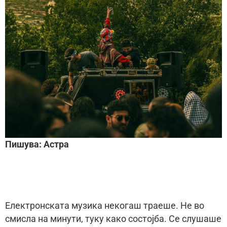
Пишува: Астра
Електронската музика некогаш траеше. Не во
смисла на минути, туку како состојба. Се слушаше