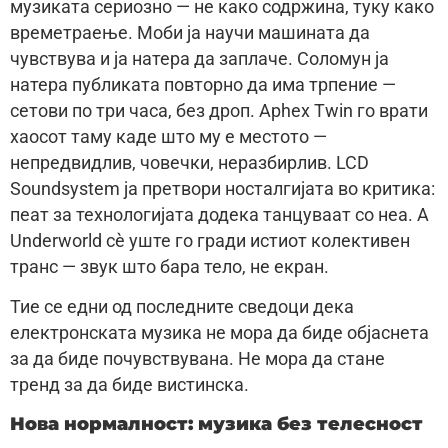
музиката сериозно — не како содржина, туку како
времетраење. Моби ја научи машината да
чувствува и ја натера да заплаче. Соломун ја
натера публиката повторно да има трпение —
сетови по три часа, без дроп. Aphex Twin го врати
хаосот таму каде што му е местото —
непредвидлив, човечки, неразбирлив. LCD
Soundsystem ја претвори носталгијата во критика:
пеат за технологијата додека танцуваат со неа. А
Underworld сè уште го гради истиот колективен
транс — звук што бара тело, не екран.
Тие се едни од последните сведоци дека
електронската музика не мора да биде објаснета
за да биде почувствувана. Не мора да стане
тренд за да биде вистинска.
Нова нормалност: музика без телесност