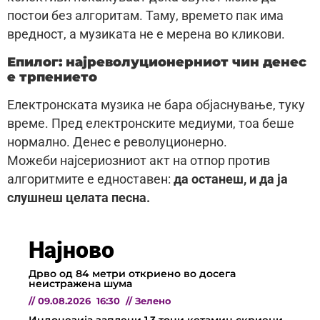
постои без алгоритам. Таму, времето пак има
вредност, а музиката не е мерена во кликови.
Епилог: најреволуционерниот чин денес
е трпението
Електронската музика не бара објаснување, туку
време. Пред електронските медиуми, тоа беше
нормално. Денес е револуционерно.
Можеби најсериозниот акт на отпор против
алгоритмите е едноставен:
да останеш, и да ја
слушнеш целата песна.
Најново
Дрво од 84 метри откриено во досега
неистражена шума
//
09.08.2026
16:30
//
Зелено