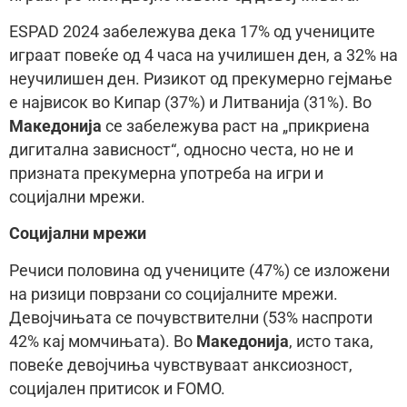
ESPAD 2024 забележува дека 17% од учениците
играат повеќе од 4 часа на училишен ден, а 32% на
неучилишен ден. Ризикот од прекумерно гејмање
е највисок во Кипар (37%) и Литванија (31%). Во
Македонија
се забележува раст на „прикриена
дигитална зависност“, односно честа, но не и
призната прекумерна употреба на игри и
социјални мрежи.
Социјални мрежи
Речиси половина од учениците (47%) се изложени
на ризици поврзани со социјалните мрежи.
Девојчињата се почувствителни (53% наспроти
42% кај момчињата). Во
Македонија
, исто така,
повеќе девојчиња чувствуваат анксиозност,
социјален притисок и FOMO.