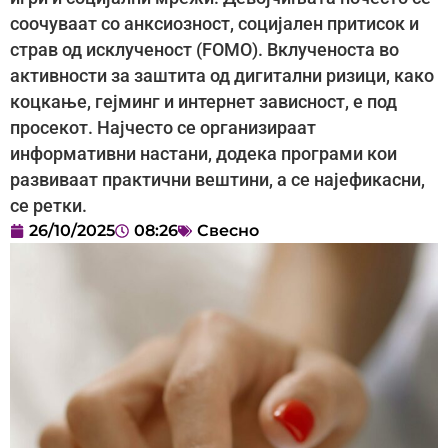
соочуваат со анксиозност, социјален притисок и
страв од исклученост (FOMO). Вклученоста во
активности за заштита од дигитални ризици, како
коцкање, гејминг и интернет зависност, е под
просекот. Најчесто се организираат
информативни настани, додека програми кои
развиваат практични вештини, а се најефикасни,
се ретки.
26/10/2025
08:26
Свесно