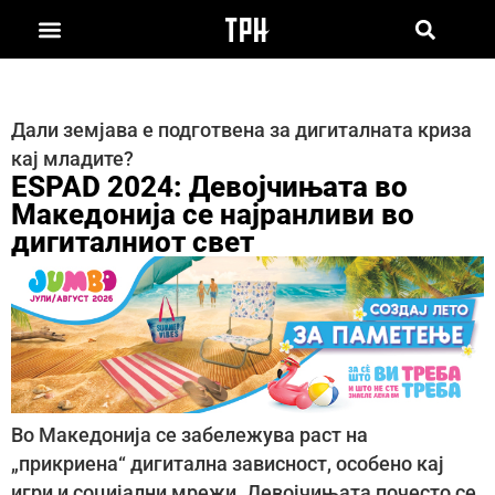
Дали земјава е подготвена за дигиталната криза
кај младите?
ESPAD 2024: Девојчињата во
Македонија се најранливи во
дигиталниот свет
Во Македонија се забележува раст на
„прикриена“ дигитална зависност, особено кај
игри и социјални мрежи. Девојчињата почесто се