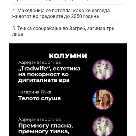
Македонија се потопла: како ќе изгледа
животот во градовите до 2050 година
Тешка сообраќајка во Загреб, загинаа три
лица
КОЛУМНИ
Адријана Георгиев
„Tradwife“, естетика
на покорност во
дигиталната ера
Катарина Лука
Телото слуша
Адријана Георгиев
Премногу гласна,
премногу тивка,