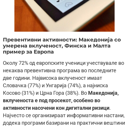
Превентивни активности: Македонија со
умерена вклученост, Финска и Малта
пример за Европа
Околу 72% од европските ученици учествувале во
некаква превентивна програма во последните
две години. Највисока вклученост имаат
Словачка (77%) и Унгарија (74%), а најниска
Косово (31%) и Црна Гора (38%). Во
Македонија,
вклученоста е под просекот, особено во
активности насочени кон дигитални ризици
.
Најчесто се организираат информативни настани,
додека програми базирани на практични вештини