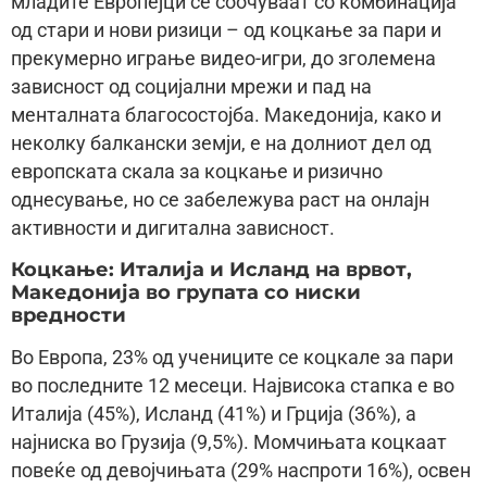
младите Европејци се соочуваат со комбинација
од стари и нови ризици – од коцкање за пари и
прекумерно играње видео-игри, до зголемена
зависност од социјални мрежи и пад на
менталната благосостојба. Македонија, како и
неколку балкански земји, е на долниот дел од
европската скала за коцкање и ризично
однесување, но се забележува раст на онлајн
активности и дигитална зависност.
Коцкање: Италија и Исланд на врвот,
Македонија во групата со ниски
вредности
Во Европа, 23% од учениците се коцкале за пари
во последните 12 месеци. Највисока стапка е во
Италија (45%), Исланд (41%) и Грција (36%), а
најниска во Грузија (9,5%). Момчињата коцкаат
повеќе од девојчињата (29% наспроти 16%), освен