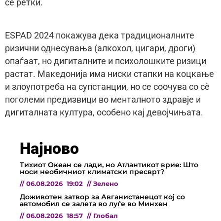
се ретки.
ESPAD 2024 покажува дека традиционалните
ризични однесувања (алкохол, цигари, дроги)
опаѓаат, но дигиталните и психолошките ризици
растат. Македонија има ниски стапки на коцкање
и злоупотреба на супстанции, но се соочува со сè
поголеми предизвици во менталното здравје и
дигиталната култура, особено кај девојчињата.
Најново
Тихиот Океан се лади, но Атлантикот врие: Што
носи необичниот климатски пресврт?
//
06.08.2026
19:02
//
Зелено
Доживотен затвор за Авганистанецот кој со
автомобил се залета во луѓе во Минхен
//
06.08.2026
18:57
//
Глобал