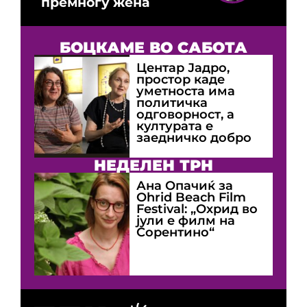
премногу жена
БОЦКАМЕ ВО САБОТА
Центар Јадро,
простор каде
уметноста има
политичка
одговорност, а
културата е
заедничко добро
НЕДЕЛЕН ТРН
Ана Опачиќ за
Оhrid Beach Film
Festival: „Охрид во
јули е филм на
Сорентино“