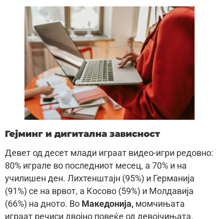
Гејминг и дигитална зависност
Девет од десет млади играат видео-игри редовно:
80% играле во последниот месец, а 70% и на
училишен ден. Лихтенштајн (95%) и Германија
(91%) се на врвот, а Косово (59%) и Молдавија
(66%) на дното. Во
Македонија,
момчињата
играат речиси двојно повеќе од девојчињата.