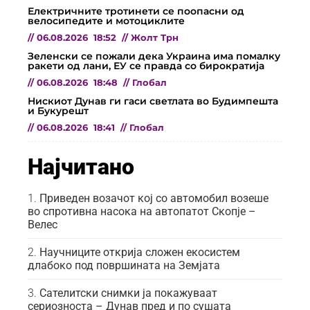
Електричните тротинети се поопасни од
велосипедите и мотоциклите
//
06.08.2026
18:52
//
Жолт Трн
Зеленски се пожали дека Украина има помалку
ракети од лани, ЕУ се правда со бирократија
//
06.08.2026
18:48
//
Глобал
Нискиот Дунав ги гаси светлата во Будимпешта
и Букурешт
//
06.08.2026
18:41
//
Глобал
Најчитано
Приведен возачот кој со автомобил возеше
во спротивна насока на автопатот Скопје –
Велес
Научниците открија сложен екосистем
длабоко под површината на Земјата
Сателитски снимки ја покажуваат
сериозноста – Дунав пред и по сушата