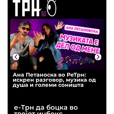
Ана Петаноска во РеТрн:
Ри
искрен разговор, музика од
го
душа и големи соништа
За
и 
е-Трн да боцка во
твојот инбокс