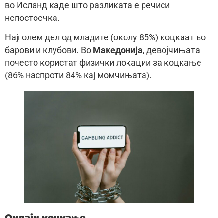
во Исланд каде што разликата е речиси
непостоечка.
Најголем дел од младите (околу 85%) коцкаат во
барови и клубови. Во
Македонија
, девојчињата
почесто користат физички локации за коцкање
(86% наспроти 84% кај момчињата).
Онлајн коцкање