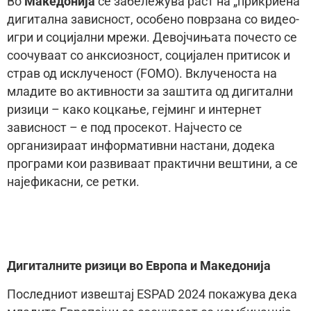
Во
Македонија
се забележува раст на „прикриена“
дигитална зависност, особено поврзана со видео-
игри и социјални мрежи. Девојчињата почесто се
соочуваат со анксиозност, социјален притисок и
страв од исклученост (FOMO). Вклученоста на
младите во активности за заштита од дигитални
ризици – како коцкање, гејминг и интернет
зависност – е под просекот. Најчесто се
организираат информативни настани, додека
програми кои развиваат практични вештини, а се
најефикасни, се ретки.
Дигиталните ризици во Европа и Македонија
Последниот извештај ESPAD 2024 покажува дека