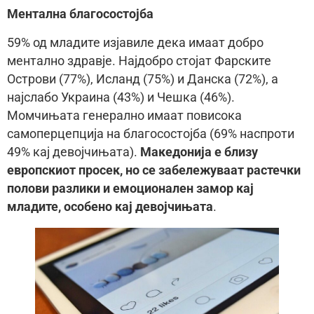
Ментална благосостојба
59% од младите изјавиле дека имаат добро
ментално здравје. Најдобро стојат Фарските
Острови (77%), Исланд (75%) и Данска (72%), а
најслабо Украина (43%) и Чешка (46%).
Момчињата генерално имаат повисока
самоперцепција на благосостојба (69% наспроти
49% кај девојчињата).
Македонија е близу
европскиот просек, но се забележуваат растечки
полови разлики и емоционален замор кај
младите, особено кај девојчињата
.