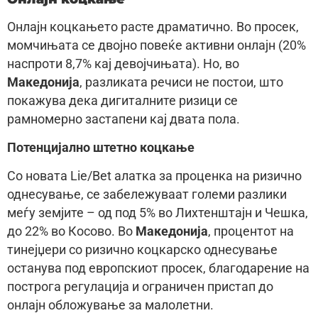
Онлајн коцкањето расте драматично. Во просек,
момчињата се двојно повеќе активни онлајн (20%
наспроти 8,7% кај девојчињата). Но, во
Македонија
, разликата речиси не постои, што
покажува дека дигиталните ризици се
рамномерно застапени кај двата пола.
Потенцијално штетно коцкање
Со новата Lie/Bet алатка за проценка на ризично
однесување, се забележуваат големи разлики
меѓу земјите – од под 5% во Лихтенштајн и Чешка,
до 22% во Косово. Во
Македонија
, процентот на
тинејџери со ризично коцкарско однесување
останува под европскиот просек, благодарение на
построга регулација и ограничен пристап до
онлајн обложување за малолетни.