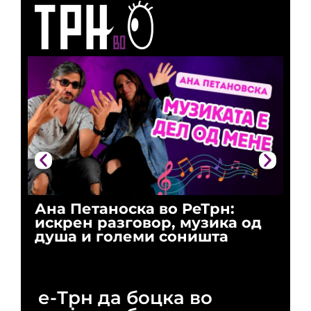
Ана Петаноска во РеТрн:
Ри
искрен разговор, музика од
го
душа и големи соништа
За
и 
е-Трн да боцка во