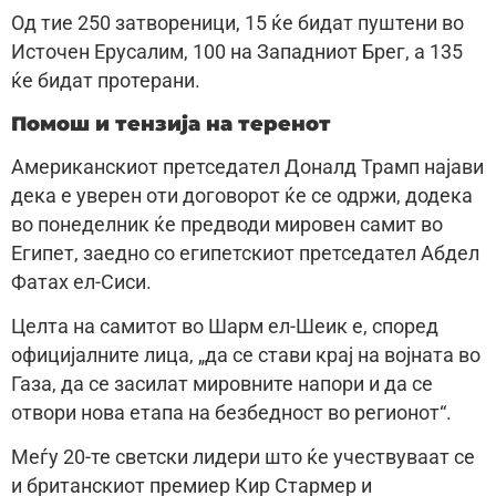
Од тие 250 затвореници, 15 ќе бидат пуштени во
Источен Ерусалим, 100 на Западниот Брег, а 135
ќе бидат протерани.
Помош и тензија на теренот
Американскиот претседател Доналд Трамп најави
дека е уверен оти договорот ќе се одржи, додека
во понеделник ќе предводи мировен самит во
Египет, заедно со египетскиот претседател Абдел
Фатах ел-Сиси.
Целта на самитот во Шарм ел-Шеик е, според
официјалните лица, „да се стави крај на војната во
Газа, да се засилат мировните напори и да се
отвори нова етапа на безбедност во регионот“.
Меѓу 20-те светски лидери што ќе учествуваат се
и британскиот премиер Кир Стармер и