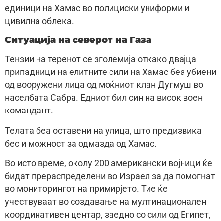
единици на Хамас во полициски униформи и
цивилна облека.
Ситуација на северот на Газа
Тензии на теренот се зголемија откако двајца
припадници на елитните сили на Хамас беа убиени
од вооружени лица од моќниот клан Дугмуш во
населбата Сабра. Едниот бил син на висок воен
командант.
Телата беа оставени на улица, што предизвика
бес и можност за одмазда од Хамас.
Во исто време, околу 200 американски војници ќе
бидат прераспределени во Израел за да помогнат
во мониторингот на примирјето. Тие ќе
учествуваат во создавање на мултинационален
координативен центар, заедно со сили од Египет,