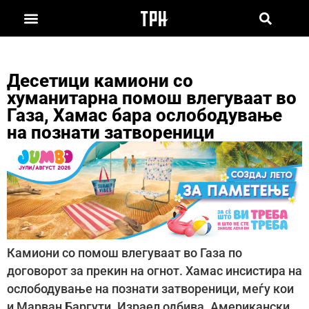
Десетици камиони со
хуманитарна помош влегуваат во
Газа, Хамас бара ослободување
на познати затвореници
Камиони со помош влегуваат во Газа по
договорот за прекин на огнот. Хамас инсистира на
ослободување на познати затвореници, меѓу кои
и Марван Баргути. Израел одбива. Американски