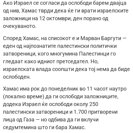
Ако Израел се согласи да ослободи барем двајца
од нив, Хамас тврди дека ќе ги врати израелските
заложници на 12 октомври, ден порано од
очекуваното.
Според Хамас, на списокот е и Марван Баргути —
еден од најпознатите палестински политички
затвореници, кого многумина Палестинци го
гледаат како идниот претседател. Но,
израелската влада соопшти дека тој нема да биде
ослободен.
Хамас има рок до понеделник во 11 часот наутро
(локално време) да ги ослободи заложниците,
додека Израел ќе ослободи околу 250
палестински затвореници и 1.700 притворени
лица од Газа — но одбива да ги вклучи
седумтемина што ги бара Хамас.