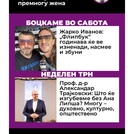
премногу жена
БОЦКАМЕ ВО САБОТА
Жарко Иванов:
„Флипбук“
годинава ќе ве
изненади, насмее
и збуни
НЕДЕЛЕН ТРН
Проф. д-р
Александар
Трајковски: Што ќе
изгубевме без Ана
Липша? Многу –
духовно, културно,
општествено