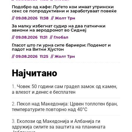
Подобро од кафе: Луѓето кои имаат утрински
секс се попродуктивни и заработуваат повеќе
//
09.08.2026
11:38
//
Жолт Трн
За малку избегнат судир на два патнички
авиони на аеродромот во Сиднеј
//
09.08.2026
11:31
//
Глобал
Гласот што ги урна сите бариери: Подемот и
падот на Витни Хјустон
//
09.08.2026
11:25
//
Жолт Трн
Најчитано
Човек 50 години сам градел замок од камен,
а влезот и денес е бесплатен
Пекол над Македонија: Црвен топлотен бран,
температурите повторно над 40°C
Еколози од Македонија и Албанија ги
здружија силите за заштита на планината