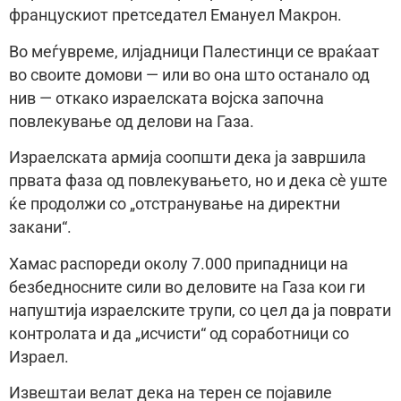
францускиот претседател Емануел Макрон.
Во меѓувреме, илјадници Палестинци се враќаат
во своите домови — или во она што останало од
нив — откако израелската војска започна
повлекување од делови на Газа.
Израелската армија соопшти дека ја завршила
првата фаза од повлекувањето, но и дека сè уште
ќе продолжи со „отстранување на директни
закани“.
Хамас распореди околу 7.000 припадници на
безбедносните сили во деловите на Газа кои ги
напуштија израелските трупи, со цел да ја поврати
контролата и да „исчисти“ од соработници со
Израел.
Извештаи велат дека на терен се појавиле