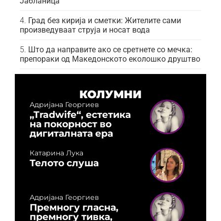
Јабланица
Град без кирија и сметки: Жителите сами
произведуваат струја и носат вода
Што да направите ако се сретнете со мечка:
препораки од Македонското еколошко друштво
КОЛУМНИ
Адријана Георгиев
„Tradwife“, естетика
на покорност во
дигиталната ера
Катарина Лука
Телото слуша
Адријана Георгиев
Премногу гласна,
премногу тивка,