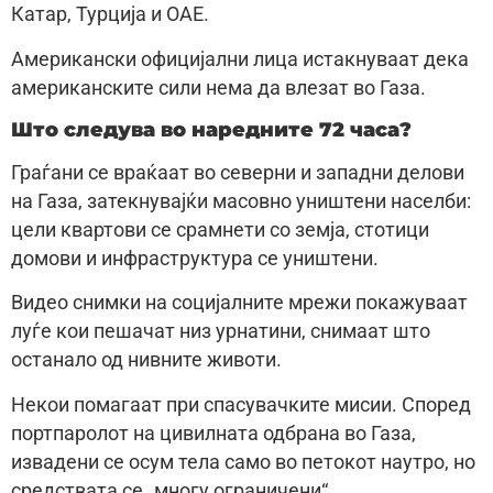
Катар, Турција и ОАЕ.
Американски официјални лица истакнуваат дека
американските сили нема да влезат во Газа.
Што следува во наредните 72 часа?
Граѓани се враќаат во северни и западни делови
на Газа, затекнувајќи масовно уништени населби:
цели квартови се срамнети со земја, стотици
домови и инфраструктура се уништени.
Видео снимки на социјалните мрежи покажуваат
луѓе кои пешачат низ урнатини, снимаат што
останало од нивните животи.
Некои помагаат при спасувачките мисии. Според
портпаролот на цивилната одбрана во Газа,
извадени се осум тела само во петокот наутро, но
средствата се „многу ограничени“.