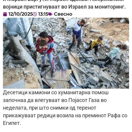
војници пристигнуваат во Израел за мониторинг.
12/10/2025
13:15
Свесно
Десетици камиони со хуманитарна помош
започнаа да влегуваат во Појасот Газа во
неделата, при што снимки од теренот
прикажуваат редици возила на преминот Рафа со
Египет.