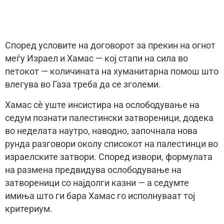
Според условите на договорот за прекин на огнот
меѓу Израел и Хамас — кој стапи на сила во
петокот — количината на хуманитарна помош што
влегува во Газа треба да се зголеми.
Хамас сè уште инсистира на ослободување на
седум познати палестински затвореници, додека
во неделата наутро, наводно, започнала нова
рунда разговори околу списокот на палестинци во
израелските затвори. Според извори, формулата
на размена предвидува ослободување на
затвореници со најдолги казни — а седумте
имиња што ги бара Хамас го исполнуваат тој
критериум.