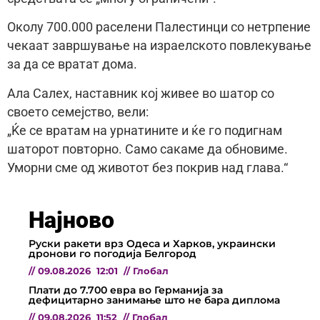
Околу 700.000 раселени Палестинци со нетрпение
чекаат завршување на израелското повлекување
за да се вратат дома.
Ала Салех, наставник кој живее во шатор со
своето семејство, вели:
„Ќе се вратам на урнатините и ќе го подигнам
шаторот повторно. Само сакаме да обновиме.
Уморни сме од животот без покрив над глава.“
Најново
Руски ракети врз Одеса и Харков, украински
дронови го погодија Белгород
//
09.08.2026
12:01
//
Глобал
Плати до 7.700 евра во Германија за
дефицитарно занимање што не бара диплома
//
09.08.2026
11:52
//
Глобал