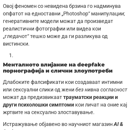
Овој феномен со невидена брзина го надминува
опфатот на едноставни „Photoshop“ манипулации;
генеративните модели можат да произведат
реалистични фотографии или видеа кои
„гледачот“ тешко може да ги разликува од
вистински.
Менталното влијание на deepfake
порнографија и слични злоупотреби
Длабоките фалсификати кои создаваат интимни
или сексуални слики од жени
без нивна согласност
можат да предизвикаат
трауматски реакции и
други психолошки симптоми
кои личат на оние кај
жртвите на сексуално злоставување.
Истражување објавено во научниот магазин
AI &