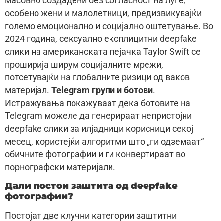
масовно создадени без согласност на луѓе,
особено жени и малолетници, предизвикувајќи
големо емоционално и социјално оштетување. Во
2024 година, сексуално експлицитни deepfake
слики на американската пејачка Taylor Swift се
проширија ширум социјалните мрежи,
потсетувајќи на глобалните ризици од ваков
материјал.
Telegram групи и ботови
.
Истражувања покажуваат дека ботовите на
Telegram можеле да генерираат непристојни
deepfake слики за илјадници корисници секој
месец, користејќи алгоритми што „ги одземаат“
обичните фотографии и ги конвертираат во
порнографски материјали.
Дали постои заштита од deepfake
фотографии?
Постојат две клучни категории заштитни