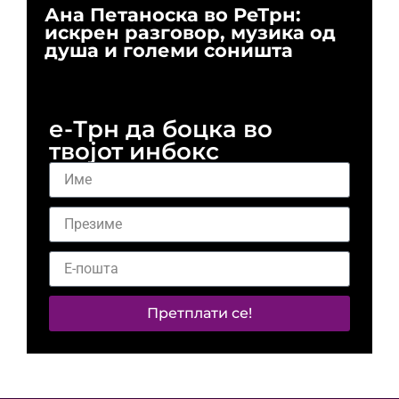
Ана Петаноска во РеТрн:
Ри
искрен разговор, музика од
го
душа и големи соништа
За
и 
е-Трн да боцка во
твојот инбокс
Претплати се!