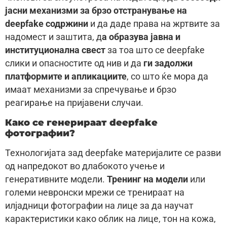
јасни механизми за брзо отстранување на
deepfake содржини
и да даде права на жртвите за
надомест и заштита, д
а образува јавна и
институционална свест
за тоа што се deepfake
слики и опасностите од нив и да
ги задолжи
платформите и апликациите
, со што ќе мора да
имаат механизми за спречување и брзо
реагирање на пријавени случаи.
Како се генерираат deepfake
фотографии?
Технологијата зад deepfake материјалите се разви
од напредокот во длабокото учење и
генеративните модели.
Тренинг на модели
или
големи невронски мрежи се тренираат на
илјадници фотографии на лице за да научат
карактеристики како облик на лице, тон на кожа,