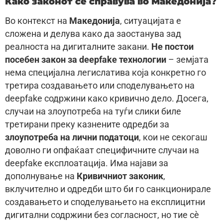
Како законот се справува во Македонија?
Во контекст на
Македонија
, ситуацијата е
сложена и делува како да заостанува зад
реалноста на дигиталните закани.
Не постои
посебен закон за deepfake технологии
– земјата
нема специјална легислатива која конкретно го
третира создавањето или споделувањето на
deepfake содржини како кривично дело. Досега,
случаи на злоупотреба на туѓи слики биле
третирани преку казнените одредби за
злоупотреба на лични податоци
, кои не секогаш
доволно ги опфаќаат специфичните случаи на
deepfake експлоатација. Има најави за
дополнување на
Кривичниот законик
,
вклучително и одредби што би го санкционирале
создавањето и споделувањето на експлицитни
дигитални содржини без согласност, но тие сè