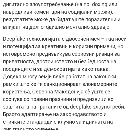
дигитално злоупотребување (на пр. doxing или
навредливи коментари на социјални мрежи),
резултатите може да бидат уште поразителни и
влијаат на долгогодишно ментално здравје.
Deepfake технологијата е двосечен меч – таа носи
и потенцијал за креативни и корисни примени, но
истовремено предизвикува сериозни ризици за
приватноста, достоинството и безбедноста на
поединците и за демократијата како таква.
Додека многу земји веќе работат на законски
рамки што ќе ги санкционираат злонамерните
користења, Северна Македонија сè уште се
соочува со правни празнини и предизвици во
заштитата на граѓаните од deepfake злоупотреби.
Брзото адаптирање на законодавството и
етичките стандарди е клучно за иднината на
дигиталното живеење.