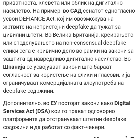
приватноста, клевета или облик на дигитално
насилство. На пример, во
САД
сенатот едногласно
усвои DEFIANCE Act, кој им овозможува на
жртвите на непристојни deepfake да тужат за
цивилни штети. Во Велика Британија, креирањето
или споделувањето на non-consensual deepfake
слики сега е кривично дело во рамки на закони за
заштита од навредливо дигитално насилство. Во
Шпанија
се усвојуваат закони што бараат
согласност за користење на слики и гласови, и ја
ограничуваат комерцијалната злоупотреба на
deepfake содржини.
Дополнително, во
ЕУ
постојат закони како
Digital
Services Act (DSA)
кои го прават одговорно
платформите да отстрануваат штетни deepfake
содржини и да работат со факт-чекери.