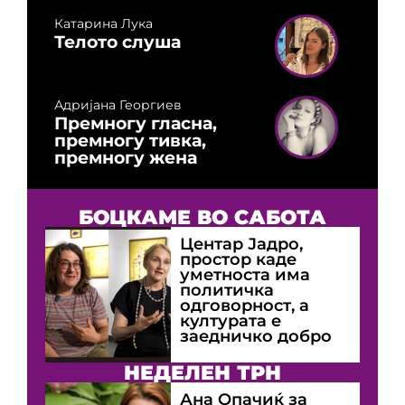
Катарина Лука
Телото слуша
Адријана Георгиев
Премногу гласна,
премногу тивка,
премногу жена
БОЦКАМЕ ВО САБОТА
Центар Јадро,
простор каде
уметноста има
политичка
одговорност, а
културата е
заедничко добро
НЕДЕЛЕН ТРН
Ана Опачиќ за