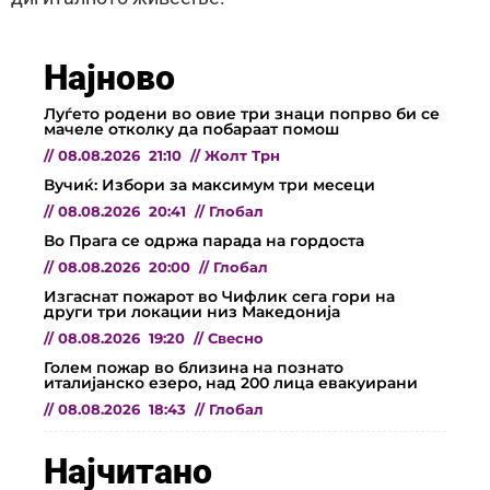
Најново
Луѓето родени во овие три знаци попрво би се
мачеле отколку да побараат помош
//
08.08.2026
21:10
//
Жолт Трн
Вучиќ: Избори за максимум три месеци
//
08.08.2026
20:41
//
Глобал
Во Прага се одржа парада на гордоста
//
08.08.2026
20:00
//
Глобал
Изгаснат пожарот во Чифлик сега гори на
други три локации низ Македонија
//
08.08.2026
19:20
//
Свесно
Голем пожар во близина на познато
италијанско езеро, над 200 лица евакуирани
//
08.08.2026
18:43
//
Глобал
Најчитано