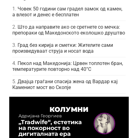
Човек 50 години сам градел замок од камен,
а влезот и денес е бесплатен
Што да направите ако се сретнете со мечка:
препораки од Македонското еколошко друштво
Град без кирија и сметки: Жителите сами
произведуваат струја и носат вода
Пекол над Македонија: Црвен топлотен бран,
температурите повторно над 40°C
Двајца граѓани спасија жена од Вардар кај
Камениот мост во Скопје
КОЛУМНИ
Адријана Георгиев
„Tradwife“, естетика
на покорност во
дигиталната ера