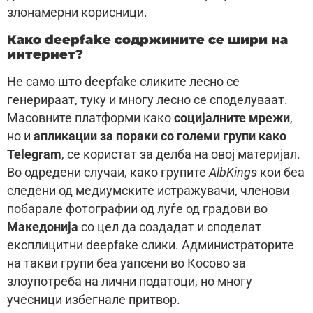
злонамерни корисници.
Како deepfake содржините се шири на
интернет?
Не само што deepfake сликите лесно се
генерираат, туку и многу лесно се споделуваат.
Масовните платформи како
социјалните мрежи
,
но и
апликации за пораки со големи групи како
Telegram
, се користат за делба на овој материјал.
Во одредени случаи, како групите
AlbKings
кои беа
следени од медиумските истражувачи, членови
побарале фотографии од луѓе од градови во
Македонија
со цел да создадат и споделат
експлицитни deepfake слики. Администраторите
на такви групи беа уапсени во Косово за
злоупотреба на лични податоци, но многу
учесници избегнале притвор.