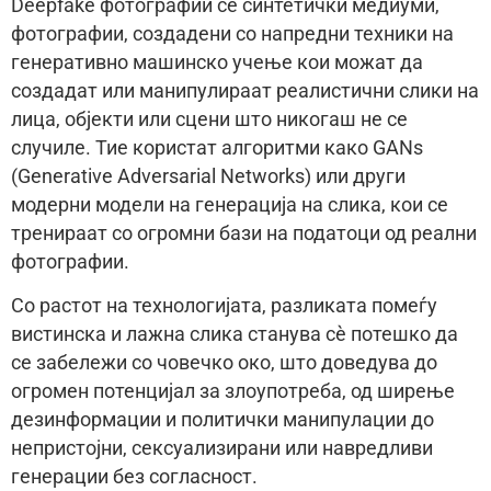
Deepfake фотографии се синтетички медиуми,
фотографии, создадени со напредни техники на
генеративно машинско учење кои можат да
создадат или манипулираат реалистични слики на
лица, објекти или сцени што никогаш не се
случиле. Тие користат алгоритми како GANs
(Generative Adversarial Networks) или други
модерни модели на генерација на слика, кои се
тренираат со огромни бази на податоци од реални
фотографии.
Со растот на технологијата, разликата помеѓу
вистинска и лажна слика станува сè потешко да
се забележи со човечко око, што доведува до
огромен потенцијал за злоупотреба, од ширење
дезинформации и политички манипулации до
непристојни, сексуализирани или навредливи
генерации без согласност.