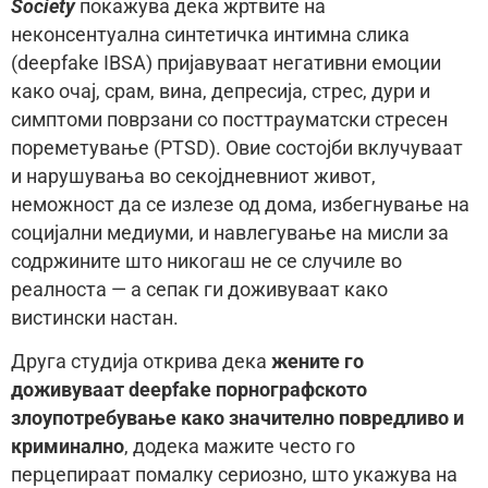
Society
покажува дека жртвите на
неконсентуална синтетичка интимна слика
(deepfake IBSA) пријавуваат негативни емоции
како очај, срам, вина, депресија, стрес, дури и
симптоми поврзани со посттрауматски стресен
пореметување (PTSD). Овие состојби вклучуваат
и нарушувања во секојдневниот живот,
неможност да се излезе од дома, избегнување на
социјални медиуми, и навлегување на мисли за
содржините што никогаш не се случиле во
реалноста — а сепак ги доживуваат како
вистински настан.
Друга студија открива дека
жените го
доживуваат deepfake порнографското
злоупотребување како значително повредливо и
криминално
, додека мажите често го
перцепираат помалку сериозно, што укажува на