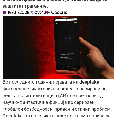
заштитат граѓаните.
16/01/2026
07:42
Свесно
Во последните години, појавата на
deepfake
,
фотореалистични слики и видеа генерирани од
вештачка интелигенција (АИ), се претвори од
научно-фантастична фикција во сериозен
глобален безбедносен, правен и етички проблем.
Deepfake технологијата веќе не е само новина за