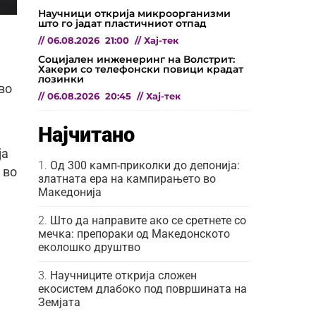
Научници открија микроорганизми
што го јадат пластичниот отпад
//
06.08.2026
21:00
//
Хај-тек
Социјален инженеринг на Волстрит:
Хакери со телефонски повици крадат
лозинки
во
//
06.08.2026
20:45
//
Хај-тек
Најчитано
ја
Од 300 камп-приколки до депонија:
 во
златната ера на кампирањето во
Македонија
Што да направите ако се сретнете со
мечка: препораки од Македонското
еколошко друштво
Научниците открија сложен
екосистем длабоко под површината на
Земјата