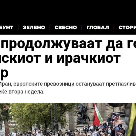
БУНТ
ЗЕЛЕНО
СВЕСНО
ГЛОБАЛ
СТОР
продолжуваат да г
нскиот и ирачкиот
ор
Иран, европските превозници остануваат претпазлив
еќе втора недела.