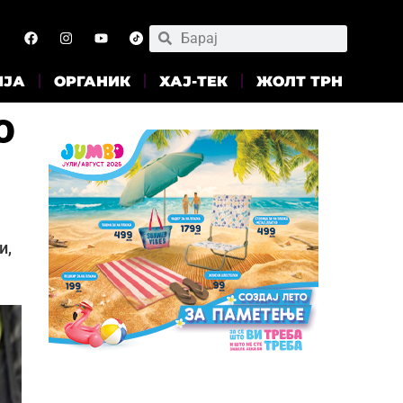
ИЈА
ОРГАНИК
ХАЈ-ТЕК
ЖОЛТ ТРН
о
и,