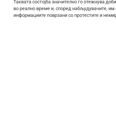
Таквата состојба значително го отежнува доб
во реално време и, според набљудувачите, им
информациите поврзани со протестите и неми