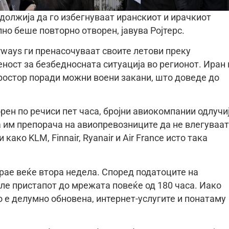
должија да го избегнуваат иранскиот и ирачкиот
лно беше повторно отворен, јавува Ројтерс.
Airways ги пренасочуваат своите летови преку
ност за безбедносната ситуација во регионот. Иран 
ростор поради можни воени закани, што доведе до
ен по речиси пет часа, бројни авиокомпании одлучи
а им препорача на авиопревозниците да не влегуваат
ако KLM, Finnair, Ryanair и Air France исто така
трае веќе втора недела. Според податоците на
але пристапот до мрежата повеќе од 180 часа. Иако
 е делумно обновена, интернет-услугите и понатаму