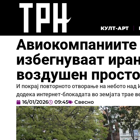
КУЛТ-АРТ
Авиокомпаниите 
избегнуваат ира
воздушен прост
И покрај повторното отворање на небото над 
додека интернет-блокадата во земјата трае в
16/01/2026
09:45
Свесно