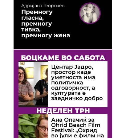
Адријана Георгиев
Премногу
гласна,
премногу
тивка,
премногу жена
БОЦКАМЕ ВО САБОТА
Центар Јадро,
простор каде
уметноста има
политичка
одговорност, а
културата е
заедничко добро
НЕДЕЛЕН ТРН
Ана Опачиќ за
Оhrid Beach Film
Festival: „Охрид
во јули е филм на