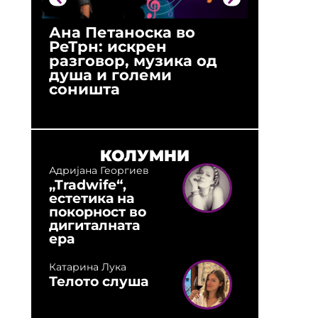
Ана Петаноска во
Ристо 
РеТрн: искрен
(Арханг
разговор, музика од
години
душа и големи
студио:
соништа
музика,
оловни
КОЛУМНИ
Адријана Георгиев
„Tradwife“,
естетика на
покорност во
дигиталната
ера
Катарина Лука
Телото слуша