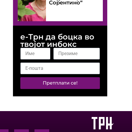
Сорентино“
е-Трн да боцка во
твојот инбокс
Претплати се!