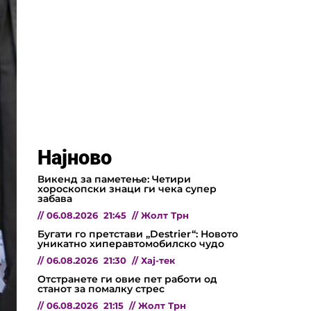
Најново
Викенд за паметење: Четири
хороскопски знаци ги чека супер
забава
//
06.08.2026
21:45
//
Жолт Трн
Бугати го претстави „Destrier“: Новото
уникатно хиперавтомобилско чудо
//
06.08.2026
21:30
//
Хај-тек
Отстранете ги овие пет работи од
станот за помалку стрес
//
06.08.2026
21:15
//
Жолт Трн