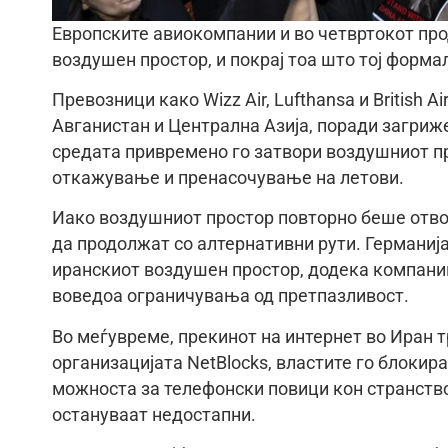
Европските авиокомпании и во четвртокот про
воздушен простор, и покрај тоа што тој форма
Превозници како Wizz Air, Lufthansa и British 
Авганистан и Централна Азија, поради загриже
средата привремено го затвори воздушниот п
откажување и пренасочување на летови.
Иако воздушниот простор повторно беше отвор
да продолжат со алтернативни рути. Германиј
иранскиот воздушен простор, додека компании к
воведоа ограничувања од претпазливост.
Во меѓувреме, прекинот на интернет во Иран 
организацијата NetBlocks, властите го блокир
можноста за телефонски повици кон странство
остануваат недостапни.