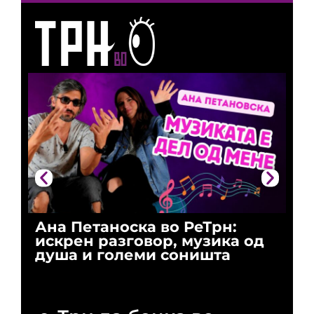
Ана Петаноска во РеТрн:
Ри
искрен разговор, музика од
го
душа и големи соништа
За
и 