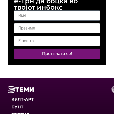
е-Трн да боцка во
твојот инбокс
Претплати се!
ТЕМИ
КУЛТ-АРТ
БУНТ