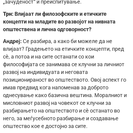
„зачуденост“ и преиспитување.
Трн:
Влијаат ли филозофските и етичките
концепти на младите во развојот на нивната
општествена и лична одговорност?
Aндреj:
Се разбира, а како би можеле да не
влијаат? Градењето на етичките концепти, пред
сѐ, а потоа и на сите останати со кои
философијата се занимава се клучни за личниот
развој на индивидуата и неговата
позиционираност во општеството. Овој аспект го
имав предвид кога напоменав за доброто
однесување како базична вештина. Моралниот и
мисловниот развој на човекот се клучни за
разбирањето на општеството и сè останато во
него, за меѓусебното разбирање и создавање
општество кое е достојно за сите.