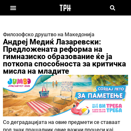
Филозофско друштво на Македонија
Андреј Медиќ Лазаревски:
Предложената реформа на
гимназиско образование ќе ја
поткопа способноста за критичка
мисла на младите
Со деградацијата на овие предмети се ставаат
под знак прашалник овие важни процеси кај