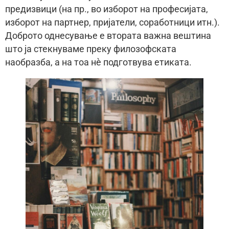
предизвици (на пр., во изборот на професијата,
изборот на партнер, пријатели, соработници итн.).
Доброто однесување е втората важна вештина
што ја стекнуваме преку филозофската
наобразба, а на тоа нѐ подготвува етиката.