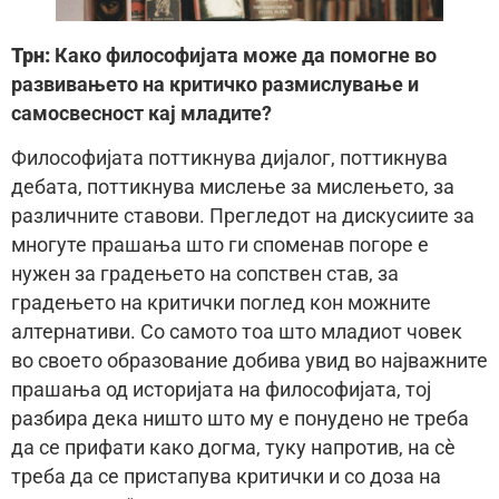
Трн:
Како философијата може да помогне во
развивањето на критичко размислување и
самосвесност кај младите?
Философијата поттикнува дијалог, поттикнува
дебата, поттикнува мислење за мислењето, за
различните ставови. Прегледот на дискусиите за
многуте прашања што ги споменав погоре е
нужен за градењето на сопствен став, за
градењето на критички поглед кон можните
алтернативи. Со самото тоа што младиот човек
во своето образование добива увид во најважните
прашања од историјата на философијата, тој
разбира дека ништо што му е понудено не треба
да се прифати како догма, туку напротив, на сѐ
треба да се пристапува критички и со доза на