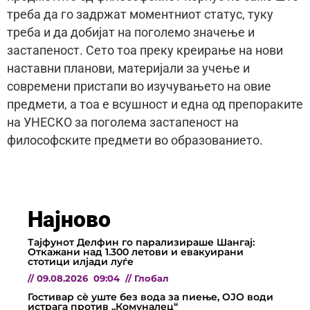
треба да го задржат моментниот статус, туку
треба и да добијат на поголемо значење и
застапеност. Сето тоа преку креирање на нови
наставни планови, материјали за учење и
современи пристапи во изучувањето на овие
предмети, а тоа е всушност и една од препораките
на УНЕСКО за поголема застапеност на
философските предмети во образованието.
Најново
Тајфунот Делфин го парализираше Шангај:
Откажани над 1.300 летови и евакуирани
стотици илјади луѓе
//
09.08.2026
09:04
//
Глобал
Гостивар сè уште без вода за пиење, ОЈО води
истрага против „Комуналец“