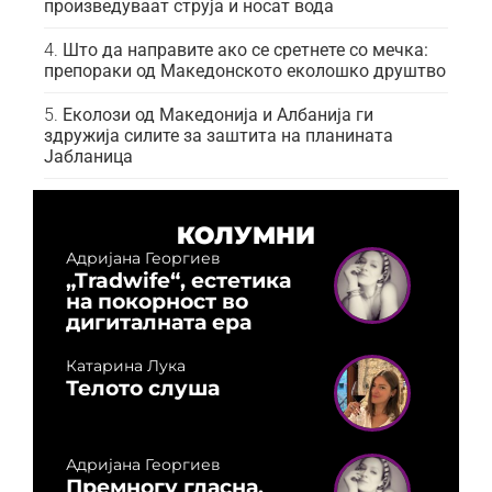
произведуваат струја и носат вода
Што да направите ако се сретнете со мечка:
препораки од Македонското еколошко друштво
Еколози од Македонија и Албанија ги
здружија силите за заштита на планината
Јабланица
КОЛУМНИ
Адријана Георгиев
„Tradwife“, естетика
на покорност во
дигиталната ера
Катарина Лука
Телото слуша
Адријана Георгиев
Премногу гласна,