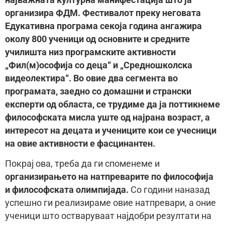
организира ФДМ. Фестивалот преку неговата
Едукативна програма секоја година ангажира
околу 800 ученици од основните и средните
училишта низ програмските активности
„Фил(м)ософија со деца“ и „Средношколска
видеолектира“. Во овие два сегмента во
програмата, заедно со домашни и странски
експерти од областа, се трудиме да ја поттикнеме
философската мисла уште од најрана возраст, а
интересот на децата и учениците кои се учесници
на овие активности е фасцинантен.
Покрај ова, треба да ги споменеме и
организирањето на натпреварите по философија
и философската олимпијада.
Со години наназад
успешно ги реализираме овие натпревари, а оние
ученици што остваруваат најдобри резултати на