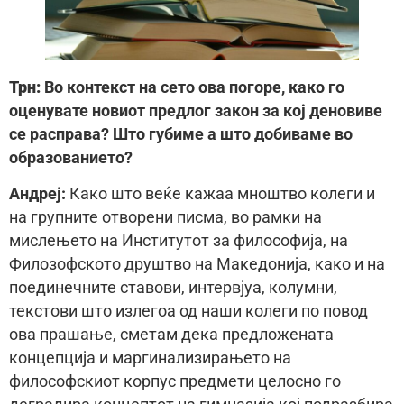
Трн:
Во контекст на сето ова погоре, како го
оценувате новиот предлог закон за кој деновиве
се расправа? Што губиме а што добиваме во
образованието?
Aндреj:
Како што веќе кажаа мноштво колеги и
на групните отворени писма, во рамки на
мислењето на Институтот за философија, на
Филозофското друштво на Македонија, како и на
поединечните ставови, интервјуа, колумни,
текстови што излегоа од наши колеги по повод
ова прашање, сметам дека предложената
концепција и маргинализирањето на
философскиот корпус предмети целосно го