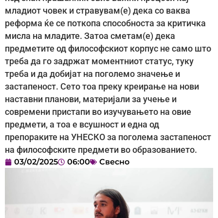
младиот човек и стравувам(е) дека со ваква
реформа ќе се поткопа способноста за критичка
мисла на младите. Затоа сметам(е) дека
предметите од философскиот корпус не само што
треба да го задржат моментниот статус, туку
треба и да добијат на поголемо значење и
застапеност. Сето тоа преку креирање на нови
наставни планови, материјали за учење и
современи пристапи во изучувањето на овие
предмети, а тоа е всушност и една од
препораките на УНЕСКО за поголема застапеност
на философските предмети во образованието. ​
03/02/2025
06:00
Свесно