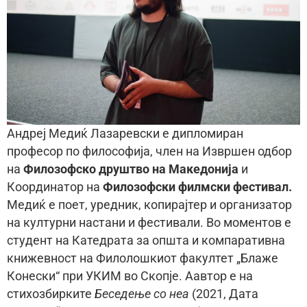
Андреј Медиќ Лазаревски e дипломиран
професор по философија, член на Извршен одбор
на
Филозофско друштво на Македонија
и
Координатор на
Филозофски филмски фестивал.
Медиќ е поет, уредник, копирајтер и организатор
на културни настани и фестивали. Во моментов е
студент на Катедрата за општа и компаративна
книжевност на Филолошкиот факултет „Блаже
Конески“ при УКИМ во Скопје. Aавтор e на
стихозбирките
Беседење со неа
(2021, Дата