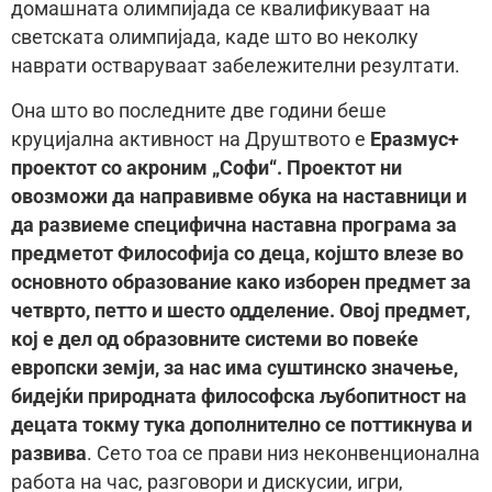
домашната олимпијада се квалификуваат на
светската олимпијада, каде што во неколку
наврати остваруваат забележителни резултати.
Она што во последните две години беше
круцијална активност на Друштвото е
Еразмус+
проектот со акроним „Софи“. Проектот ни
овозможи да направивме обука на наставници и
да развиеме специфична наставна програма за
предметот Философија со деца, којшто влезе во
основното образование како изборен предмет за
четврто, петто и шесто одделение. Овој предмет,
кој е дел од образовните системи во повеќе
европски земји, за нас има суштинско значење,
бидејќи природната философска љубопитност на
децата токму тука дополнително се поттикнува и
развива
. Сето тоа се прави низ неконвенционална
работа на час, разговори и дискусии, игри,