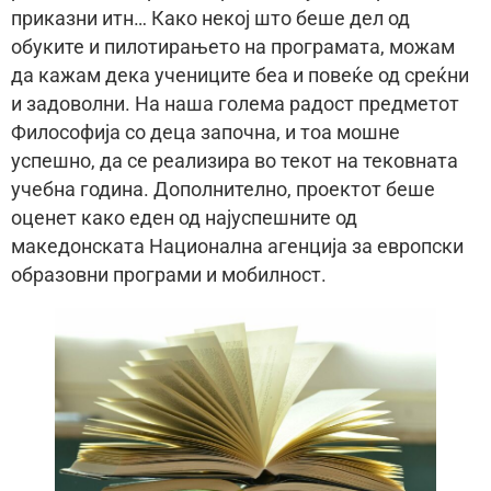
приказни итн… Како некој што беше дел од
обуките и пилотирањето на програмата, можам
да кажам дека учениците беа и повеќе од среќни
и задоволни. На наша голема радост предметот
Философија со деца започна, и тоа мошне
успешно, да се реализира во текот на тековната
учебна година. Дополнително, проектот беше
оценет како еден од најуспешните од
македонската Национална агенција за европски
образовни програми и мобилност.