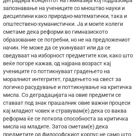
деградира концептот на гимназија кој подразбира
запознавање на учениците со мноштво науки и
дисциплини како природно-математички, така и
општествено-хуманистички. Ја и моите колеги
сметаме дека реформи во гимназиското
образование се потребни, но не на предложениот
начин. Не може да се укинуваат или да се
сведуваат на изборност предметите кои, како што
веќе погоре кажав, од најрана возраст кај
учениците го поттикнуваат градењето на
моралниот интегритет, градењето на свест за
логичко расудување и поттикнување на критичка
мисла. Со деградацијата на овие предмети се
ставаат под знак прашалник овие важни процеси
кај младиот човек и стравувам(е) дека со ваква
реформа ќе се поткопа способноста за критичка
мисла на младите. Затоа сметам(е) дека
предметите од философскиот корпус не само што