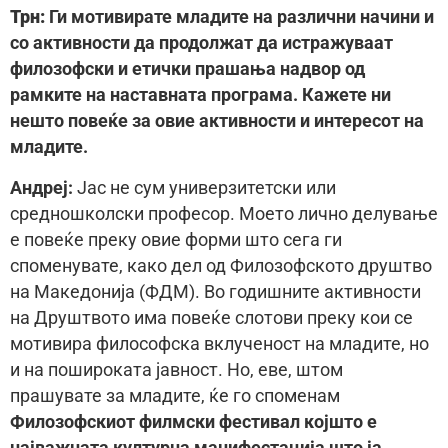
Трн:
Ги мотивирате младите на различни начини и
со активности да продолжат да истражуваат
филозофски и етички прашања надвор од
рамките на наставната програма. Кажете ни
нешто повеќе за овие активности и интересот на
младите.
Aндреj:
Јас не сум универзитетски или
средношколски професор. Моето лично делување
е повеќе преку овие форми што сега ги
споменувате, како дел од Филозофското друштво
на Македонија (ФДМ). Во годишните активности
на Друштвото има повеќе слотови преку кои се
мотивира философска вклученост на младите, но
и на пошироката јавност. Но, еве, штом
прашувате за младите, ќе го споменам
Филозофскиот филмски фестивал којшто е
најважната културна манифестација што ја