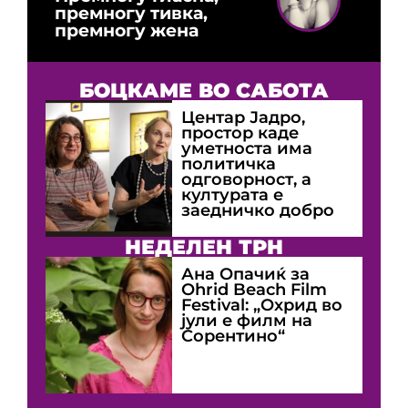
премногу тивка,
премногу жена
БОЦКАМЕ ВО САБОТА
Центар Јадро,
простор каде
уметноста има
политичка
одговорност, а
културата е
заедничко добро
НЕДЕЛЕН ТРН
Ана Опачиќ за
Оhrid Beach Film
Festival: „Охрид во
јули е филм на
Сорентино“