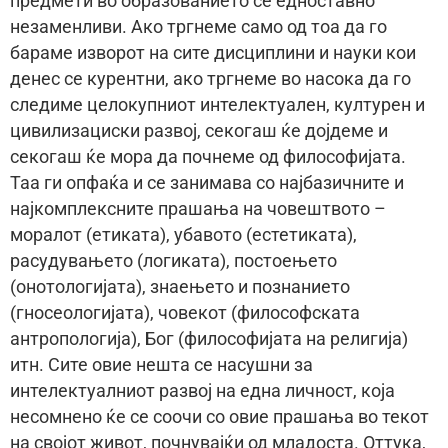
предмети во образованието се едноставно
незаменливи. Ако тргнеме само од тоа да го
бараме изворот на сите дисциплини и науки кои
денес се курентни, ако тргнеме во насока да го
следиме целокупниот интелектуален, културен и
цивилизациски развој, секогаш ќе дојдеме и
секогаш ќе мора да почнеме од философијата.
Таа ги опфаќа и се занимава со најбазичните и
најкомплексните прашања на човештвото –
моралот (етиката), убавото (естетиката),
расудувањето (логиката), постоењето
(онотологијата), знаењето и познанието
(гносеологијата), човекот (философската
антропологија), Бог (философијата на религија)
итн. Сите овие нешта се насушни за
интелектуалниот развој на една личност, која
несомнено ќе се соочи со овие прашања во текот
на својот живот, почнувајќи од младоста. Оттука,