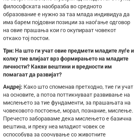
философската наобразба во средното
образование е нужно за таа млада индивидуа да
има барем појдовни позиции за наоѓање одговор
на овие прашања кои го окупираат човекот
откако тој постои.
Трн:
На што ги учат овие предмети младите луѓе и
колку тие влијаат врз формирањето на младите
личности? Какви вештини и вредности им
помагаат да развијат?
Aндреj:
Како што споменав претходно, тие ги учат
на основите, а потоа поттикнуваат развивање на
мислењето за тие фундаменти, за прашањата на
човековото постоење, морал, познание, мислење.
Пречесто забораваме дека мислењето е базична
вештина, и преку неа младиот човек се
оспособува за соочување со животните