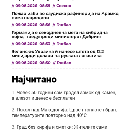
//
09.08.2026
08:59
//
Свесно
Пожар изби во саудиска рафинерија на Арамко,
нема повредени
//
09.08.2026
08:56
//
Глобал
Германија е секојдневна мета на хибридна
војна, предупреди министерот Добринт
//
09.08.2026
08:53
//
Глобал
Зеленски: Украина ѝ нанесе штета од 12,2
милијарди долари на руската логистика
//
09.08.2026
08:50
//
Глобал
Најчитано
Човек 50 години сам градел замок од камен,
а влезот и денес е бесплатен
Пекол над Македонија: Црвен топлотен бран,
температурите повторно над 40°C
Град без кирија и сметки: Жителите сами